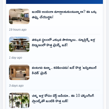
ఇంటిని అందంగా మార్చాలనుకుంటున్నారా? ఈ ఒక్క
తప్పు చేయొద్దట!
19 hours ago
తక్కువ స్థలంలో ఎక్కువ సౌకర్యాలు.. డ్యూప్లెక్స్ ఇళ్ల
నిర్మాణంలో కొత్త ట్రెండ్స్ ఇవే!
1 day ago
వంటగది ఉన్నా.. కనిపించదు! ఇదే కొత్త 'ఇన్విజిబుల్
కిచెన్' ట్రెండ్
3 days ago
చిన్న ఇళ్ల కోసం బెస్ట్ ఐడియా.. ఈ 10 హ్యాంగింగ్
ప్లాంట్స్‌తో ఇంటికి కొత్త లుక్!