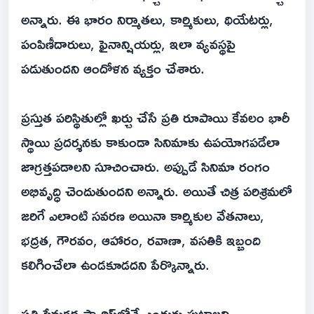
అన్నారు. ఈ భారం నిర్మాతలు, కార్మికులు, థియేటర్లు,
పంపిణీదారులు, ఫైనాన్షియర్లు, ఇలా వ్యవస్థపై
పడుతుందని ఆందోళన వ్యక్తం చేశారు.
ప్రస్తుత పరిస్థితుల్లో ఖర్చు చేసే ప్రతి రూపాయి కేవలం భారీ
స్థాయి ప్రదర్శనకు కాకుండా సినిమాకు ఉపయోగపడేలా
జాగ్రత్తపడాలని సూచించారు. అప్పుడే సినిమా రంగం
అభివృద్ధి చెందుతుందని అన్నారు. అయితే చిత్ర పరిశ్రమలో
జరిగే ఎలాంటి సవరణ అయినా కార్మికుల వేతనాలు,
భద్రత, గౌరవం, ఆహారం, రవాణా, వసతికి ఇబ్బంది
కలిగించేలా ఉండకూడదని పేర్కొన్నారు.
ప్రతి ప్రేమకథ ప్యారిస్‌లోనే ఎందుకు పుట్టాలని,