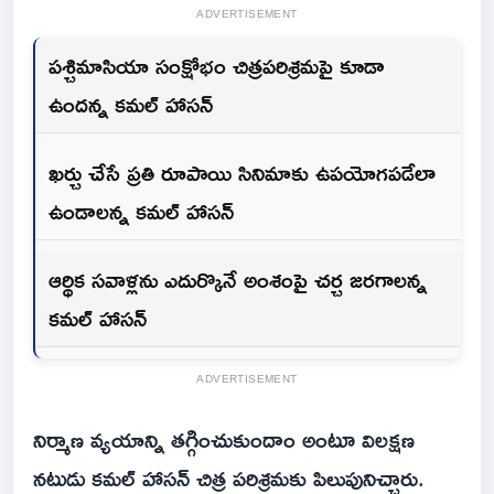
ADVERTISEMENT
పశ్చిమాసియా సంక్షోభం చిత్రపరిశ్రమపై కూడా
ఉందన్న కమల్ హాసన్
ఖర్చు చేసే ప్రతి రూపాయి సినిమాకు ఉపయోగపడేలా
ఉండాలన్న కమల్ హాసన్
ఆర్థిక సవాళ్లను ఎదుర్కొనే అంశంపై చర్చ జరగాలన్న
కమల్ హాసన్
ADVERTISEMENT
నిర్మాణ వ్యయాన్ని తగ్గించుకుందాం అంటూ విలక్షణ
నటుడు కమల్ హాసన్ చిత్ర పరిశ్రమకు పిలుపునిచ్చారు.