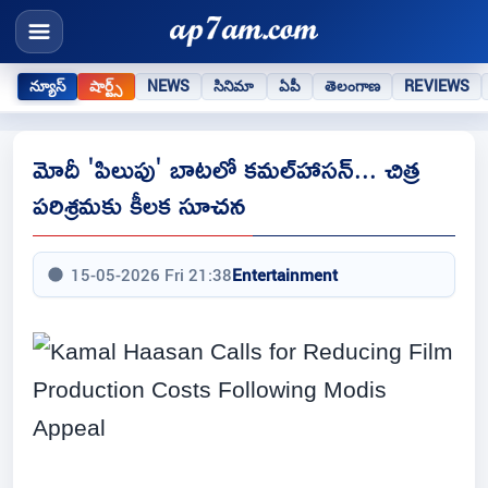
న్యూస్
షార్ట్స్
NEWS
సినిమా
ఏపీ
తెలంగాణ
REVIEWS
మోదీ 'పిలుపు' బాటలో కమల్‌హాసన్... చిత్ర
పరిశ్రమకు కీలక సూచన
15-05-2026 Fri 21:38
Entertainment