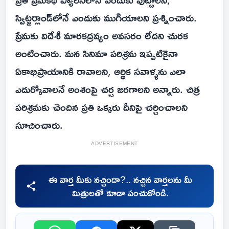
స్విట్జర్లాండ్‌లోనే ఎందుకు ముగియాలని ప్రశ్నించారు.
ప్రేమకు విదేశీ మారకద్రవ్యం అవసరం లేదని చురక
అంటించారు. మన సినిమా పరిశ్రమ ఇప్పటికైనా
ఏకాభిప్రాయానికి రావాలని, ఆర్థిక సవాళ్ళను ఎలా
ఎదుర్కోవాలనే అంశంపై చర్చ జరగాలని అన్నారు. చిత్ర
పరిశ్రమకు చెందిన ప్రతి ఒక్కరు దీనిపై చర్చించాలని
సూచించారు.
ADVERTISEMENT
ఈ వార్త మీకు నచ్చిందా?.. నచ్చిన వార్తలను మీ
మిత్రులతో కూడా పంచుకోండి.