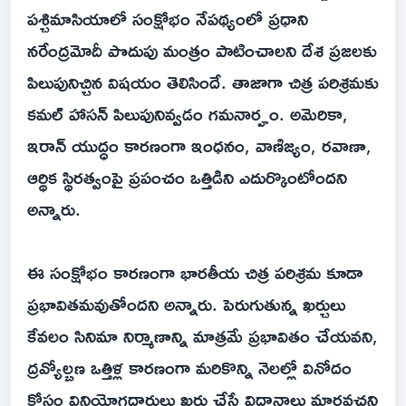
పశ్చిమాసియాలో సంక్షోభం నేపథ్యంలో ప్రధాని
నరేంద్రమోదీ పొదుపు మంత్రం పాటించాలని దేశ ప్రజలకు
పిలుపునిచ్చిన విషయం తెలిసిందే. తాజాగా చిత్ర పరిశ్రమకు
కమల్ హాసన్ పిలుపునివ్వడం గమనార్హం. అమెరికా,
ఇరాన్ యుద్ధం కారణంగా ఇంధనం, వాణిజ్యం, రవాణా,
ఆర్థిక స్థిరత్వంపై ప్రపంచం ఒత్తిడిని ఎదుర్కొంటోందని
అన్నారు.
ఈ సంక్షోభం కారణంగా భారతీయ చిత్ర పరిశ్రమ కూడా
ప్రభావితమవుతోందని అన్నారు. పెరుగుతున్న ఖర్చులు
కేవలం సినిమా నిర్మాణాన్ని మాత్రమే ప్రభావితం చేయవని,
ద్రవ్యోల్బణ ఒత్తిళ్ల కారణంగా మరికొన్ని నెలల్లో వినోదం
కోసం వినియోగదారులు ఖర్చు చేసే విధానాలు మారవచ్చని