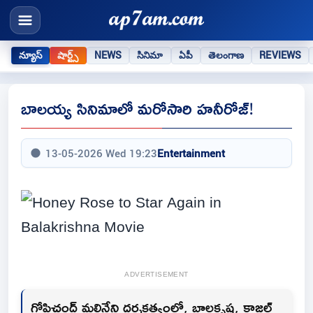
న్యూస్
షార్ట్స్
NEWS
సినిమా
ఏపీ
తెలంగాణ
REVIEWS
బాలయ్య సినిమాలో మరోసారి హనీరోజ్!
13-05-2026 Wed 19:23
Entertainment
ADVERTISEMENT
గోపిచంద్ మలినేని దర్శకత్వంలో, బాలకృష్ణ, కాజల్