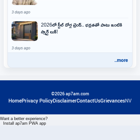
3 days ago
2026లో స్టీల్ డోర్ల ట్రెండ్.. భద్రతతో పాటు ఇంటికి
స్మార్ట్ లుక్!
3 days ago
..more
©2026 ap7am.com
Home
Privacy Policy
Disclaimer
ContactUs
Grievances
NV
Want a better experience?
Install ap7am PWA app