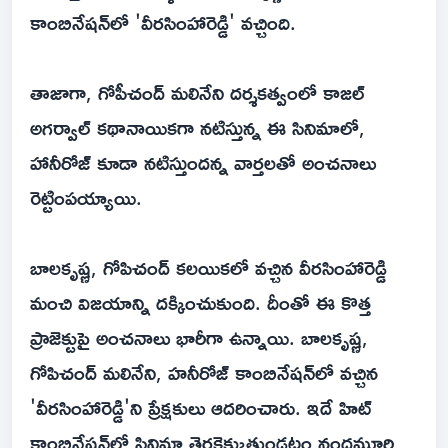
కాంబినేషన్‌లో 'వీరసింహారెడ్డి' వచ్చింది.
తాజాగా, గోపీచంద్ మలినేని దర్శకత్వంలో కాజల్
అగర్వాల్ కథానాయికగా నటిస్తున్న ఈ సినిమాలో,
హానీరోజ్ కూడా నటిస్తుందన్న వార్తలతో అంచనాలు
రెట్టింపయ్యాయి.
బాలకృష్ణ, గోపిచంద్ కలయికలో వచ్చిన వీరసింహారెడ్డి
మంచి విజయాన్ని దక్కించుకుంది. దీంతో ఈ కొత్త
ప్రాజెక్టుపై అంచనాలు భారీగా ఉన్నాయి. బాలకృష్ణ,
గోపిచంద్ మలినేని, హనీరోజ్ కాంబినేషన్‌లో వచ్చిన
'వీరసింహారెడ్డి'ని ప్రేక్షకులు ఆదరించారు. ఇదే హిట్
కాంబినేషన్‌లో సినిమా తెరకెక్కుతుండటం నందమూరి