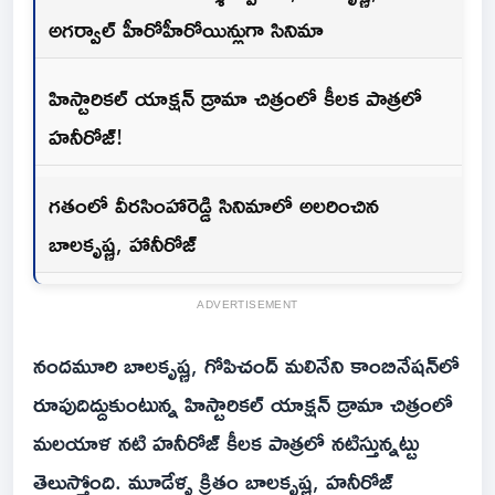
అగర్వాల్ హీరోహీరోయిన్లుగా సినిమా
హిస్టారికల్ యాక్షన్ డ్రామా చిత్రంలో కీలక పాత్రలో
హనీరోజ్!
గతంలో వీరసింహారెడ్డి సినిమాలో అలరించిన
బాలకృష్ణ, హానీరోజ్
ADVERTISEMENT
నందమూరి బాలకృష్ణ, గోపిచంద్ మలినేని కాంబినేషన్‌లో
రూపుదిద్దుకుంటున్న హిస్టారికల్ యాక్షన్ డ్రామా చిత్రంలో
మలయాళ నటి హనీరోజ్ కీలక పాత్రలో నటిస్తున్నట్టు
తెలుస్తోంది. మూడేళ్ళ క్రితం బాలకృష్ణ, హనీరోజ్