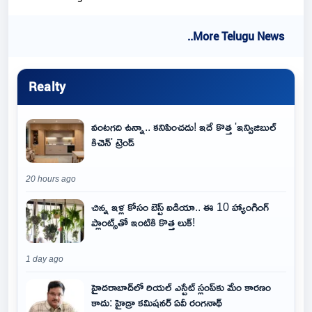
..More Telugu News
Realty
వంటగది ఉన్నా.. కనిపించదు! ఇదే కొత్త 'ఇన్విజిబుల్
కిచెన్' ట్రెండ్
20 hours ago
చిన్న ఇళ్ల కోసం బెస్ట్ ఐడియా.. ఈ 10 హ్యాంగింగ్
ప్లాంట్స్‌తో ఇంటికి కొత్త లుక్!
1 day ago
హైదరాబాద్‌లో రియల్ ఎస్టేట్ స్లంప్‌కు మేం కారణం
కాదు: హైడ్రా కమిషనర్ ఏవీ రంగనాథ్