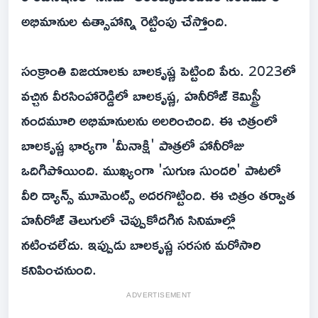
అభిమానుల ఉత్సాహాన్ని రెట్టింపు చేస్తోంది.
సంక్రాంతి విజయాలకు బాలకృష్ణ పెట్టింది పేరు. 2023లో
వచ్చిన వీరసింహారెడ్డిలో బాలకృష్ణ, హనీరోజ్ కెమిస్ట్రీ
నందమూరి అభిమానులను అలరించింది. ఈ చిత్రంలో
బాలకృష్ణ భార్యగా 'మీనాక్షి' పాత్రలో హానీరోజు
ఒదిగిపోయింది. ముఖ్యంగా 'సుగుణ సుందరి' పాటలో
వీరి డ్యాన్స్ మూమెంట్స్ అదరగొట్టింది. ఈ చిత్రం తర్వాత
హనీరోజ్ తెలుగులో చెప్పుకోదగిన సినిమాల్లో
నటించలేదు. ఇప్పుడు బాలకృష్ణ సరసన మరోసారి
కనిపించనుంది.
ADVERTISEMENT