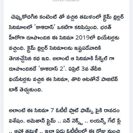
ADVERTISEMENT
చెప్పుకోదగిన కంటెంట్ తో వచ్చిన తమిళంలో క్రైమ్ థ్రిల్లర్
సినిమాలలో 'కాళిదాస్' ఒకటిగా కనిపిస్తుంది. భరత్
హీరోగా రూపొందిన ఈ సినిమా 2019లో థియేటర్లకు
వచ్చింది. క్రైమ్ థ్రిల్లర్ సినిమాలను ఇష్టపడేవారికి
తెగనచ్చేసిన కథ ఇది. అలాంటి ఆ సినిమాకి సీక్వెల్ గా
రూపొందినదే 'కాళిదాస్ 2'. ఏప్రిల్ 3వ తేదీన
థియేటర్లకు వచ్చిన ఈ సినిమా, తొలి ఆటతోనే పాజిటివ్
టాక్ తెచ్చుకుంది.
అలాంటి ఈ సినిమా 7 ఓటీటీ ఫ్లాట్ ఫామ్స్ పైకి రావడం
విశేషం. అమెజాన్ ప్రైమ్ .. సన్ నెక్స్ట్ .. లయన్స్ గేట్ ప్లే
.. ఆహా తమిళ్ .. ఇలా ఏడు ఓటీటీలలో ఈ రోజు నుంచి