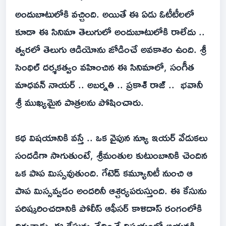
అందుబాటులోకి వచ్చింది. అయితే ఈ ఏడు ఓటీటీలలో
కూడా ఈ సినిమా తెలుగులో అందుబాటులోకి రాలేదు ..
త్వరలో తెలుగు ఆడియోను జోడించే అవకాశం ఉంది. శ్రీ
సెంథిల్ దర్శకత్వం వహించిన ఈ సినిమాలో, సంగీత
మాధవన్ నాయర్ .. అబర్నతి .. ప్రకాశ్ రాజ్ .. భవానీ
శ్రీ ముఖ్యమైన పాత్రలను పోషించారు.
కథ విషయానికి వస్తే .. ఒక వైపున న్యూ ఇయర్ వేడుకలు
సందడిగా సాగుతుంటే, శ్రీమంతుల కుటుంబానికి చెందిన
ఒక పాప మిస్సవుతుంది. గేటెడ్ కమ్యూనిటీ నుంచి ఆ
పాప మిస్సవ్వడం అందరినీ ఆశ్చర్యపరుస్తుంది. ఈ కేసును
పరిష్కరించడానికి పోలీస్ ఆఫీసర్ కాళిదాస్ రంగంలోకి
దిగుతాడు. ఈ కేసును ఛేదించే విషయంలో ఆయనకి