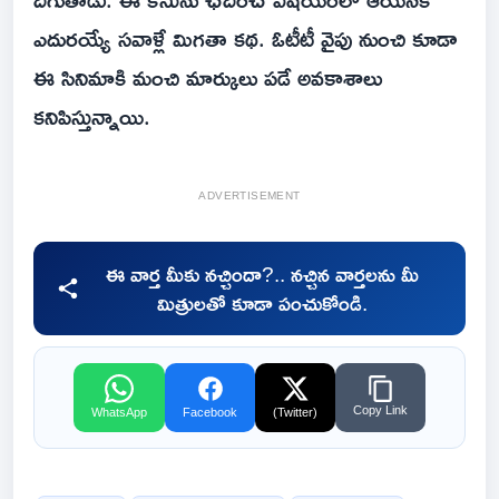
ఎదురయ్యే సవాళ్లే మిగతా కథ. ఓటీటీ వైపు నుంచి కూడా
ఈ సినిమాకి మంచి మార్కులు పడే అవకాశాలు
కనిపిస్తున్నాయి.
ADVERTISEMENT
ఈ వార్త మీకు నచ్చిందా?.. నచ్చిన వార్తలను మీ
మిత్రులతో కూడా పంచుకోండి.
Copy Link
WhatsApp
Facebook
(Twitter)