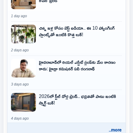
కిచెన్' ట్రెండ్
1 day ago
చిన్న ఇళ్ల కోసం బెస్ట్ ఐడియా.. ఈ 10 హ్యాంగింగ్
ప్లాంట్స్‌తో ఇంటికి కొత్త లుక్!
2 days ago
హైదరాబాద్‌లో రియల్ ఎస్టేట్ స్లంప్‌కు మేం కారణం
కాదు: హైడ్రా కమిషనర్ ఏవీ రంగనాథ్
3 days ago
2026లో స్టీల్ డోర్ల ట్రెండ్.. భద్రతతో పాటు ఇంటికి
స్మార్ట్ లుక్!
4 days ago
..more