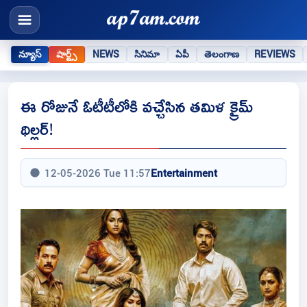
న్యూస్
షార్ట్స్
NEWS
సినిమా
ఏపీ
తెలంగాణ
REVIEWS
ఈ రోజునే ఓటీటీలోకి వచ్చేసిన తమిళ క్రైమ్
థిల్లర్!
12-05-2026 Tue 11:57
Entertainment