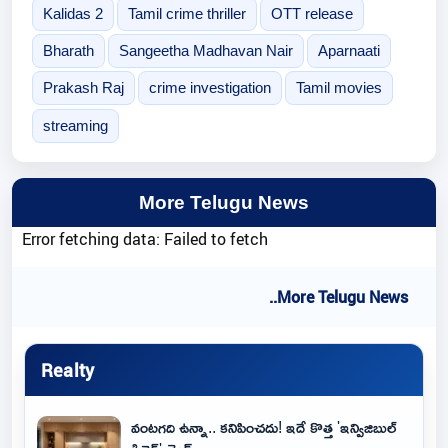
Kalidas 2
Tamil crime thriller
OTT release
Bharath
Sangeetha Madhavan Nair
Aparnaati
Prakash Raj
crime investigation
Tamil movies
streaming
More Telugu News
Error fetching data: Failed to fetch
..More Telugu News
Realty
వంటగది ఉన్నా.. కనిపించదు! ఇదే కొత్త 'ఇన్విజిబుల్