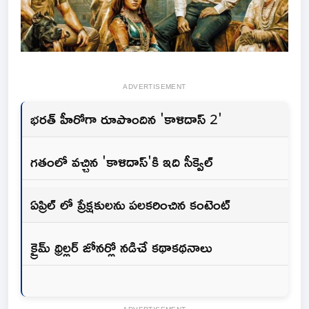
ADVERTISEMENT
భరత్ హీరోగా రూపొందిన 'కాళిదాస్ 2'
గతంలో వచ్చిన 'కాళిదాస్'కి ఇది సీక్వెల్
ఏప్రిల్ లో ప్రేక్షకులను పలకరించిన కంటెంట్
క్రైమ్ థ్రిల్లర్ జోనర్లో నడిచే కథాకథనాలు