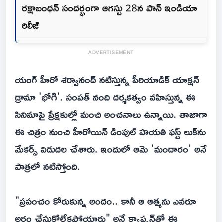
రక్షాబంధన్ సందర్భంగా ఆగస్టు 28న పాన్ ఇండియా
రిలీజ్
ADVERTISEMENT
యంగ్ హీరో శర్వానంద్ నటిస్తున్న పీరియాడిక్ యాక్షన్
డ్రామా 'భోగి'. సంపత్ నంది దర్శకత్వం వహిస్తున్న ఈ
సినిమాపై ప్రేక్షకుల్లో మంచి అంచనాలు ఉన్నాయి. తాజాగా
ఈ చిత్రం నుంచి హీరోయిన్ డింపుల్ హయతి ఫస్ట్ లుక్‌ను
మేకర్స్ విడుదల చేశారు. ఇందులో ఆమె 'మందారం' అనే
పాత్రలో నటిస్తోంది.
"ప్రపంచం కోరుకున్న అందం.. కానీ ఆ ఆత్మను ఎవరూ
అర్థం చేసుకోలేకపోయారు" అనే క్యాప్షన్‌తో ఈ