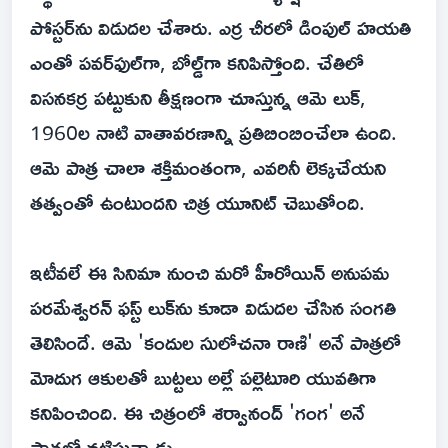
పోస్టర్‌ను విడుదల చేశారు. ఎర్ర చీరలో డింపుల్ హయతి
ఎంతో పవర్‌ఫుల్‌గా, బోల్డ్‌గా కనిపిస్తోంది. చేతిలో
విసనకర్ర పట్టుకుని తీక్షణంగా చూస్తున్న ఆమె లుక్,
1960ల నాటి వాతావరణాన్ని ప్రతిబింబించేలా ఉంది.
ఆమె పాత్ర చాలా శక్తిమంతంగా, ఎవరినీ లెక్కచేయని
తత్వంతో ఉంటుందని చిత్ర యూనిట్ చెబుతోంది.
ఇటీవలే ఈ సినిమా నుంచి మరో హీరోయిన్ అనుపమ
పరమేశ్వరన్ ఫస్ట్ లుక్‌ను కూడా విడుదల చేసిన సంగతి
తెలిసిందే. ఆమె 'కందుల సులోచనా రాణి' అనే పాత్రలో
మోదుగ ఆకులతో బుట్టలు అల్లే పల్లెటూరి యువతిగా
కనిపించింది. ఈ చిత్రంలో శర్వానంద్ 'గంగ' అనే
పాత్రలో నటిస్తున్నాడు.