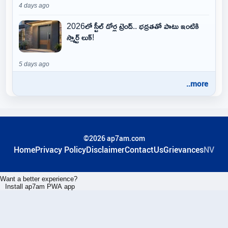
4 days ago
2026లో స్టీల్ డోర్ల ట్రెండ్.. భద్రతతో పాటు ఇంటికి
స్మార్ట్ లుక్!
5 days ago
..more
©2026 ap7am.com
Home
Privacy Policy
Disclaimer
ContactUs
Grievances
NV
Want a better experience?
Install ap7am PWA app