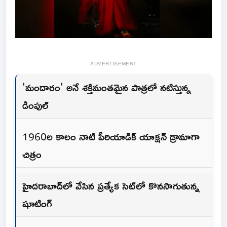
ADVERTISEMENT
'మందారం' అనే శక్తిమంతమైన పాత్రలో నటిస్తున్న
డింపుల్
1960ల కాలం నాటి పీరియాడిక్ యాక్షన్ డ్రామాగా
చిత్రం
హైదరాబాద్‌లో వేసిన ప్రత్యేక సెట్‌లో కొనసాగుతున్న
షూటింగ్