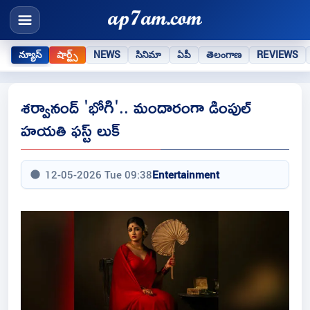
న్యూస్
షార్ట్స్
NEWS
సినిమా
ఏపీ
తెలంగాణ
REVIEWS
శర్వానంద్ 'భోగి'.. మందారంగా డింపుల్
హయతి ఫస్ట్ లుక్
12-05-2026 Tue 09:38
Entertainment