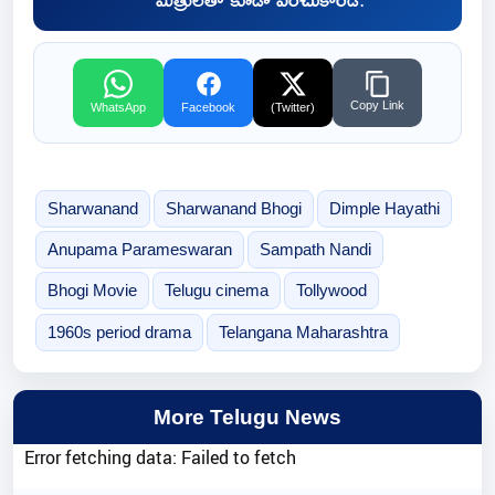
Copy Link
WhatsApp
Facebook
(Twitter)
Sharwanand
Sharwanand Bhogi
Dimple Hayathi
Anupama Parameswaran
Sampath Nandi
Bhogi Movie
Telugu cinema
Tollywood
1960s period drama
Telangana Maharashtra
More Telugu News
Error fetching data: Failed to fetch