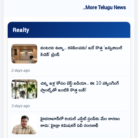
..More Telugu News
Realty
వంటగది ఉన్నా.. కనిపించదు! ఇదే కొత్త 'ఇన్విజిబుల్
కిచెన్' ట్రెండ్
2 days ago
చిన్న ఇళ్ల కోసం బెస్ట్ ఐడియా.. ఈ 10 హ్యాంగింగ్
ప్లాంట్స్‌తో ఇంటికి కొత్త లుక్!
3 days ago
హైదరాబాద్‌లో రియల్ ఎస్టేట్ స్లంప్‌కు మేం కారణం
కాదు: హైడ్రా కమిషనర్ ఏవీ రంగనాథ్