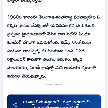
1960ల కాలంలో తెలంగాణ-మహారాష్ట్ర సరిహద్దులోని ఓ
కల్పిత గ్రామం నేపథ్యంలో ఈ సినిమా కథ సాగుతుంది.
ప్రస్తుతం హైదరాబాద్‌లో వేసిన భారీ సెట్‌లో సినిమా
షూటింగ్ వేగంగా జరుగుతోంది. భీమ్స్ సిసిరోలియో
సంగీతం అందిస్తున్న ఈ సినిమాను ఆగస్టు 28న
రక్షాబంధన్ కానుకగా తెలుగు, తమిళం, కన్నడ,
మలయాళం, హిందీ భాషల్లో పాన్ ఇండియా స్థాయిలో
విడుదల చేయనున్నారు.
ADVERTISEMENT
ఈ వార్త మీకు నచ్చిందా?.. నచ్చిన వార్తలను మీ
మిత్రులతో కూడా పంచుకోండి.