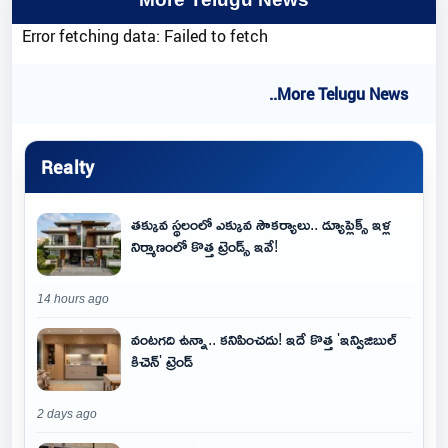
Error fetching data: Failed to fetch
..More Telugu News
Realty
తక్కువ స్థలంలో ఎక్కువ సౌకర్యాలు.. డ్యూప్లెక్స్ ఇళ్ల
నిర్మాణంలో కొత్త ట్రెండ్స్ ఇవే!
14 hours ago
వంటగది ఉన్నా.. కనిపించదు! ఇదే కొత్త 'ఇన్విజిబుల్
కిచెన్' ట్రెండ్
2 days ago