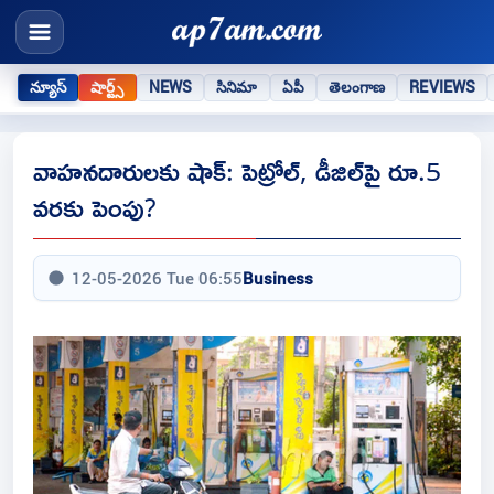
న్యూస్
షార్ట్స్
NEWS
సినిమా
ఏపీ
తెలంగాణ
REVIEWS
వాహనదారులకు షాక్: పెట్రోల్‌, డీజిల్‌పై రూ.5
వరకు పెంపు?
12-05-2026 Tue 06:55
Business