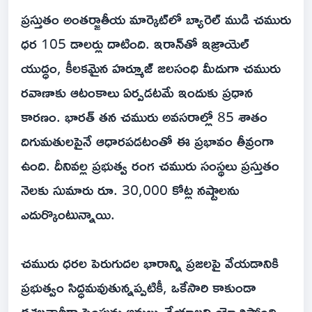
ప్రస్తుతం అంతర్జాతీయ మార్కెట్‌లో బ్యారెల్ ముడి చమురు
ధర 105 డాలర్లు దాటింది. ఇరాన్‌తో ఇజ్రాయెల్
యుద్ధం, కీలకమైన హర్మూజ్ జలసంధి మీదుగా చమురు
రవాణాకు ఆటంకాలు ఏర్పడటమే ఇందుకు ప్రధాన
కారణం. భారత్ తన చమురు అవసరాల్లో 85 శాతం
దిగుమతులపైనే ఆధారపడటంతో ఈ ప్రభావం తీవ్రంగా
ఉంది. దీనివల్ల ప్రభుత్వ రంగ చమురు సంస్థలు ప్రస్తుతం
నెలకు సుమారు రూ. 30,000 కోట్ల నష్టాలను
ఎదుర్కొంటున్నాయి.
చమురు ధరల పెరుగుదల భారాన్ని ప్రజలపై వేయడానికి
ప్రభుత్వం సిద్ధమవుతున్నప్పటికీ, ఒకేసారి కాకుండా
దశలవారీగా పెంపును అమలు చేయాలని యోచిస్తోంది.