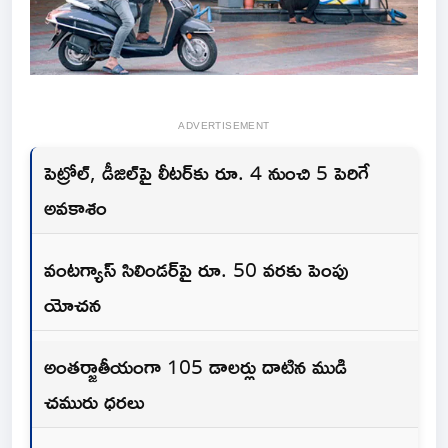
ADVERTISEMENT
పెట్రోల్, డీజిల్‌పై లీటర్‌కు రూ. 4 నుంచి 5 పెరిగే
అవకాశం
వంటగ్యాస్ సిలిండర్‌పై రూ. 50 వరకు పెంపు
యోచన
అంతర్జాతీయంగా 105 డాలర్లు దాటిన ముడి
చమురు ధరలు