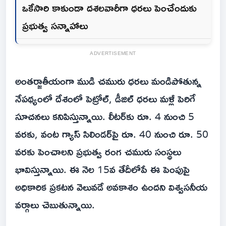
ఒకేసారి కాకుండా దశలవారీగా ధరలు పెంచేందుకు
ప్రభుత్వ సన్నాహాలు
ADVERTISEMENT
అంతర్జాతీయంగా ముడి చమురు ధరలు మండిపోతున్న
నేపథ్యంలో దేశంలో పెట్రోల్, డీజిల్ ధరలు మళ్లీ పెరిగే
సూచనలు కనిపిస్తున్నాయి. లీటర్‌కు రూ. 4 నుంచి 5
వరకు, వంట గ్యాస్ సిలిండర్‌పై రూ. 40 నుంచి రూ. 50
వరకు పెంచాలని ప్రభుత్వ రంగ చమురు సంస్థలు
భావిస్తున్నాయి. ఈ నెల 15వ తేదీలోపే ఈ పెంపుపై
అధికారిక ప్రకటన వెలువడే అవకాశం ఉందని విశ్వసనీయ
వర్గాలు చెబుతున్నాయి.