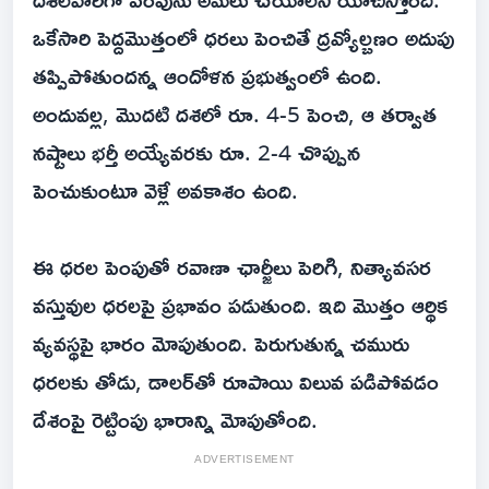
ఒకేసారి పెద్దమొత్తంలో ధరలు పెంచితే ద్రవ్యోల్బణం అదుపు
తప్పిపోతుందన్న ఆందోళన ప్రభుత్వంలో ఉంది.
అందువల్ల, మొదటి దశలో రూ. 4-5 పెంచి, ఆ తర్వాత
నష్టాలు భర్తీ అయ్యేవరకు రూ. 2-4 చొప్పున
పెంచుకుంటూ వెళ్లే అవకాశం ఉంది.
ఈ ధరల పెంపుతో రవాణా ఛార్జీలు పెరిగి, నిత్యావసర
వస్తువుల ధరలపై ప్రభావం పడుతుంది. ఇది మొత్తం ఆర్థిక
వ్యవస్థపై భారం మోపుతుంది. పెరుగుతున్న చమురు
ధరలకు తోడు, డాలర్‌తో రూపాయి విలువ పడిపోవడం
దేశంపై రెట్టింపు భారాన్ని మోపుతోంది.
ADVERTISEMENT