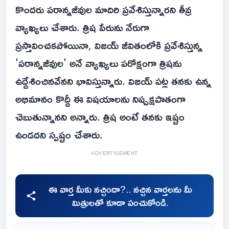
కొందరు పరాన్నజీవుల మాదిరి ప్రవేశిస్తున్నారని తీవ్ర
వ్యాఖ్యలు చేశారు. త్రిష పేరును నేరుగా
ప్రస్తావించకపోయినా, విజయ్ జీవితంలోకి ప్రవేశిస్తున్న
'పరాన్నజీవుల' అనే వ్యాఖ్యలు పరోక్షంగా త్రిషను
ఉద్దేశించినవేనని భావిస్తున్నారు. విజయ్ పట్ల తనకు ఉన్న
అభిమానం కొద్దీ ఈ విషయాలను నిష్పక్షపాతంగా
చెబుతున్నానని అన్నారు. త్రిష అంటే తనకు ఇష్టం
ఉండదని స్పష్టం చేశారు.
ADVERTISEMENT
ఈ వార్త మీకు నచ్చిందా?.. నచ్చిన వార్తలను మీ
మిత్రులతో కూడా పంచుకోండి.