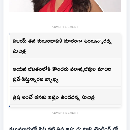
ADVERTISEMENT
విజయ్ తన కుటుంబానికి దూరంగా ఉంటున్నారన్న
సుచిత్ర
ఆయన జీవితంలోకి కొందరు పరాన్నజీవుల మాదిరి
ప్రవేశిస్తున్నారని వ్యాఖ్య
త్రిష అంటే తనకు ఇష్టం ఉండదన్న సుచిత్ర
ADVERTISEMENT
తమిళనాడులో సినీ నటి త్రిష ఇప్పుడు టాప్ ట్రెండింగ్ లో