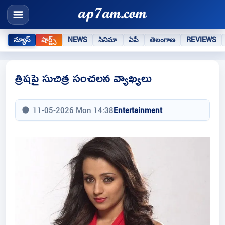
న్యూస్
షార్ట్స్
NEWS
సినిమా
ఏపీ
తెలంగాణ
REVIEWS
త్రిషపై సుచిత్ర సంచలన వ్యాఖ్యలు
11-05-2026 Mon 14:38
Entertainment