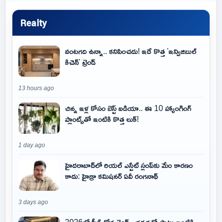
Realty
వంటగది ఉన్నా.. కనిపించదు! ఇదే కొత్త 'ఇన్విజిబుల్
కిచెన్' ట్రెండ్
13 hours ago
చిన్న ఇళ్ల కోసం బెస్ట్ ఐడియా.. ఈ 10 హ్యాంగింగ్
ప్లాంట్స్‌తో ఇంటికి కొత్త లుక్!
1 day ago
హైదరాబాద్‌లో రియల్ ఎస్టేట్ స్లంప్‌కు మేం కారణం
కాదు: హైడ్రా కమిషనర్ ఏవీ రంగనాథ్
3 days ago