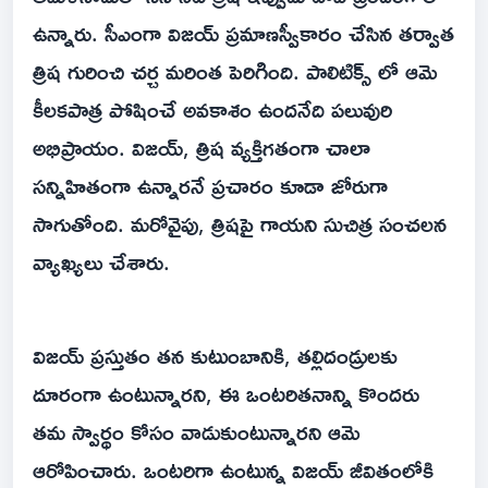
ఉన్నారు. సీఎంగా విజయ్ ప్రమాణస్వీకారం చేసిన తర్వాత
త్రిష గురించి చర్చ మరింత పెరిగింది. పాలిటిక్స్ లో ఆమె
కీలకపాత్ర పోషించే అవకాశం ఉందనేది పలువురి
అభిప్రాయం. విజయ్, త్రిష వ్యక్తిగతంగా చాలా
సన్నిహితంగా ఉన్నారనే ప్రచారం కూడా జోరుగా
సాగుతోంది. మరోవైపు, త్రిషపై గాయని సుచిత్ర సంచలన
వ్యాఖ్యలు చేశారు.
విజయ్ ప్రస్తుతం తన కుటుంబానికి, తల్లిదండ్రులకు
దూరంగా ఉంటున్నారని, ఈ ఒంటరితనాన్ని కొందరు
తమ స్వార్థం కోసం వాడుకుంటున్నారని ఆమె
ఆరోపించారు. ఒంటరిగా ఉంటున్న విజయ్ జీవితంలోకి