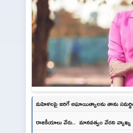
మహిళలపై జరిగే అఘాయిత్యాలను తాను సమర్థిం
రాజకీయాలు వేరు.. మానవత్వం వేరని వ్యాఖ్య