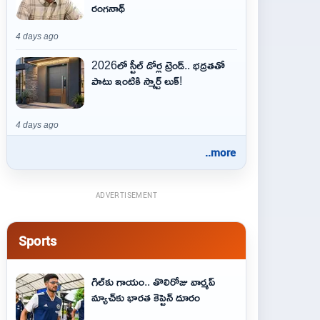
రంగనాథ్
4 days ago
2026లో స్టీల్ డోర్ల ట్రెండ్.. భద్రతతో
పాటు ఇంటికి స్మార్ట్ లుక్!
4 days ago
..more
ADVERTISEMENT
Sports
గిల్‌కు గాయం.. తొలిరోజు వార్మప్‌
మ్యాచ్‌కు భారత కెప్టెన్‌ దూరం