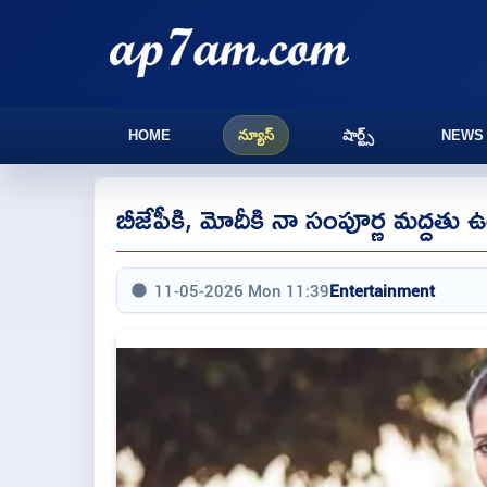
HOME
న్యూస్
షార్ట్స్
NEWS
బీజేపీకి, మోదీకి నా సంపూర్ణ మద్దతు 
11-05-2026 Mon 11:39
Entertainment