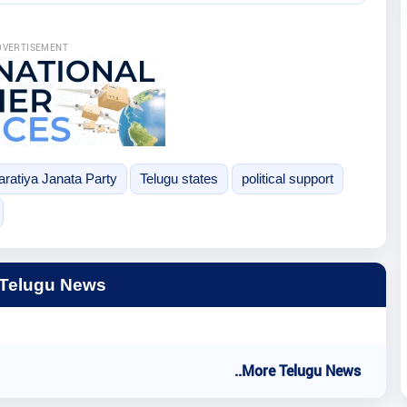
DVERTISEMENT
aratiya Janata Party
Telugu states
political support
 Telugu News
..More Telugu News