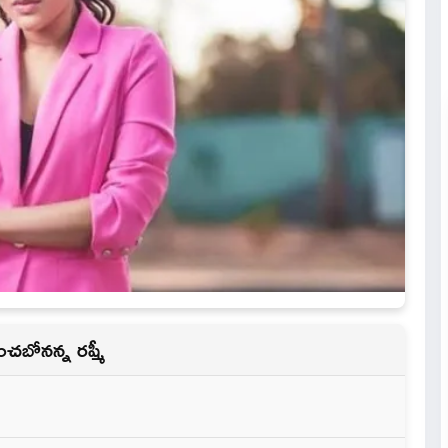
చబోనన్న రష్మీ