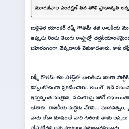
మూగజీవాల సంరక్షణే తన తొలి ప్రాధాన్యత అన్న 
బుల్లితెర యాంకర్ రష్మీ గౌతమ్ తన రాజకీయ మొగ్గున
ఇప్పుడు రెండు తెలుగు రాష్ట్రాల్లో చర్చనీయాం
బహిరంగంగా చెప్పడానికి వెనుకాడతారు, కానీ రష్మ
రష్మీ గౌతమ్ తన పోస్ట్‌లో భారతీయ జనతా పార్టీకి
నిస్సంకోచంగా ప్రకటించారు. అయితే, ఇదే సమయంలో
ఇస్తున్నంత మాత్రాన, మహిళలపై జరిగే అఘాయిత్యా
చేశారు. రాజకీయ మద్దతు వేరని... మానవత్వం, నై
వారు లేదా దూషించే వారి గురించి తాను అస్సల
చేసుకోనని ఆమె ఘాటుగా సమాధానమిచ్చారు.