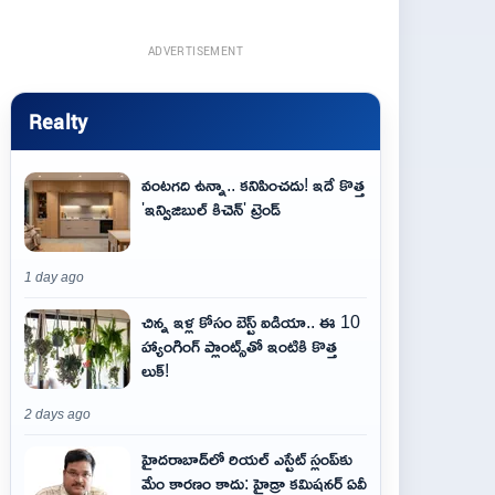
ADVERTISEMENT
Realty
వంటగది ఉన్నా.. కనిపించదు! ఇదే కొత్త
'ఇన్విజిబుల్ కిచెన్' ట్రెండ్
1 day ago
చిన్న ఇళ్ల కోసం బెస్ట్ ఐడియా.. ఈ 10
హ్యాంగింగ్ ప్లాంట్స్‌తో ఇంటికి కొత్త
లుక్!
2 days ago
హైదరాబాద్‌లో రియల్ ఎస్టేట్ స్లంప్‌కు
మేం కారణం కాదు: హైడ్రా కమిషనర్ ఏవీ