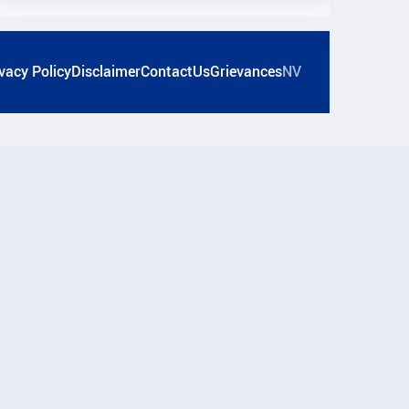
vacy Policy
Disclaimer
ContactUs
Grievances
NV