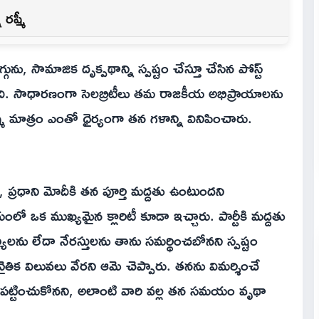
రష్మీ
ు, సామాజిక దృక్పథాన్ని స్పష్టం చేస్తూ చేసిన పోస్ట్
శమైంది. సాధారణంగా సెలబ్రిటీలు తమ రాజకీయ అభిప్రాయాలను
ీ మాత్రం ఎంతో ధైర్యంగా తన గళాన్ని వినిపించారు.
, ప్రధాని మోదీకి తన పూర్తి మద్దతు ఉంటుందని
 ఒక ముఖ్యమైన క్లారిటీ కూడా ఇచ్చారు. పార్టీకి మద్దతు
లను లేదా నేరస్తులను తాను సమర్థించబోనని స్పష్టం
తిక విలువలు వేరని ఆమె చెప్పారు. తనను విమర్శించే
ు పట్టించుకోనని, అలాంటి వారి వల్ల తన సమయం వృథా