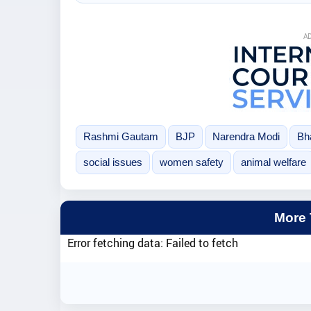
A
Rashmi Gautam
BJP
Narendra Modi
Bh
social issues
women safety
animal welfare
More
Error fetching data: Failed to fetch