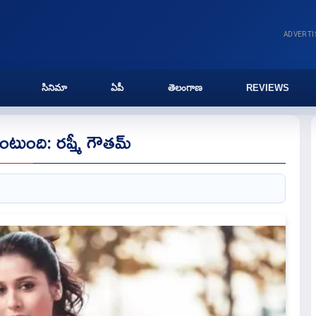
ADVERT
సినిమా
ఏపీ
తెలంగాణ
REVIEWS
ఉంటుంది: రష్మీ గౌతమ్