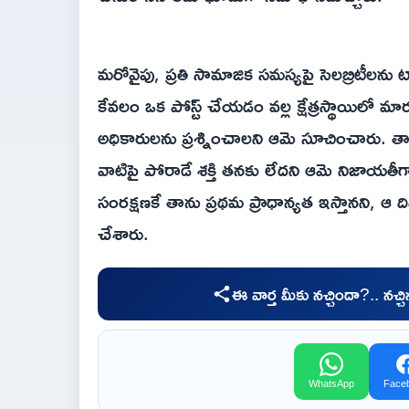
మరోవైపు, ప్రతి సామాజిక సమస్యపై సెలబ్రిటీలను ట్
కేవలం ఒక పోస్ట్ చేయడం వల్ల క్షేత్రస్థాయిలో మ
అధికారులను ప్రశ్నించాలని ఆమె సూచించారు. 
వాటిపై పోరాడే శక్తి తనకు లేదని ఆమె నిజాయత
సంరక్షణకే తాను ప్రథమ ప్రాధాన్యత ఇస్తానని, 
చేశారు.
ఈ వార్త మీకు నచ్చిందా?.. నచ్
WhatsApp
Face