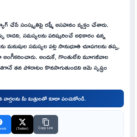
యాగ్ చేసే సంస్కృతిపై రష్మీ అసహనం వ్యక్తం చేశారు.
ార్పు రాదని, సమస్యలను పరిష్కరించే అధికారం ఉన్న
తాను మనుషుల సమస్యల పట్ల సానుభూతి చూపగలను తప్ప,
ీగా అంగీకరించారు. అందుకే, గొంతులేని మూగజీవాల
ఆ దిశగానే తన పోరాటం కొనసాగుతుందని ఆమె స్పష్టం
చిన వార్తలను మీ మిత్రులతో కూడా పంచుకోండి.
Copy Link
book
(Twitter)