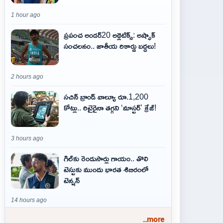
1 hour ago
ప్రపంచ అండర్20 అథ్లెటిక్స్: అష్ఫాక్
సంచలనం.. జాతీయ రికార్డు బద్దలు!
2 hours ago
సచిన్ బ్రాండ్ వాల్యూ రూ.1,200
కోట్లు.. రిటైరైనా తగ్గని ‘మాస్టర్’ క్రేజ్!
3 hours ago
గిల్‌కు రెండుసార్లు గాయం.. తొలి
టెస్టుకు ముందు భారత శిబిరంలో
టెన్షన్
14 hours ago
..more