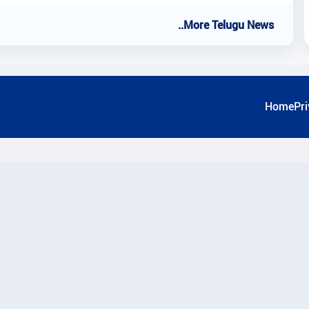
..More Telugu News
Home
Pri