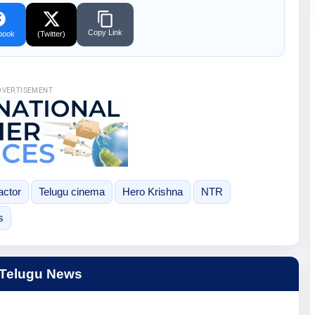
Copy Link
book
(Twitter)
DVERTISEMENT
actor
Telugu cinema
Hero Krishna
NTR
s
 Telugu News