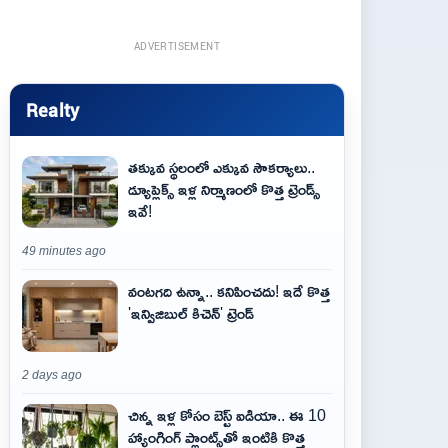
ADVERTISEMENT
Realty
తక్కువ స్థలంలో ఎక్కువ సౌకర్యాలు..
డ్యూప్లెక్స్ ఇళ్ల నిర్మాణంలో కొత్త ట్రెండ్స్
ఇవే!
49 minutes ago
వంటగది ఉన్నా.. కనిపించదు! ఇదే కొత్త
'ఇన్విజిబుల్ కిచెన్' ట్రెండ్
2 days ago
చిన్న ఇళ్ల కోసం బెస్ట్ ఐడియా.. ఈ 10
హ్యాంగింగ్ ప్లాంట్స్‌తో ఇంటికి కొత్త