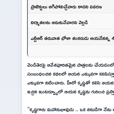
ప్రాజెక్టులు ఆగిపోనిచ్చేవారు కాదని వివరణ
నిర్మాతలను ఆదుకునేవారని వెల్లడి
ఎన్టీఆర్ తరువాత భోళా శంకరుడు ఆయనేనన్న శ
వెండితెరపై ఆవేశపూరితమైన పాత్రలను చేయడంలో శివ
సంబంధించిన కథలలో ఆయన ఎక్కువగా కనిపిస్తూ వ
ఎక్కువగా నటించారు. హీరో కృష్ణతో కలిసి ఆయన అ
ఇచ్చిన ఇంటర్వ్యూలో ఆయన కృష్ణను గురించి ప్రస్
"కృష్ణగారు మహానుభావుడు .. ఒక నటుడిగా నే