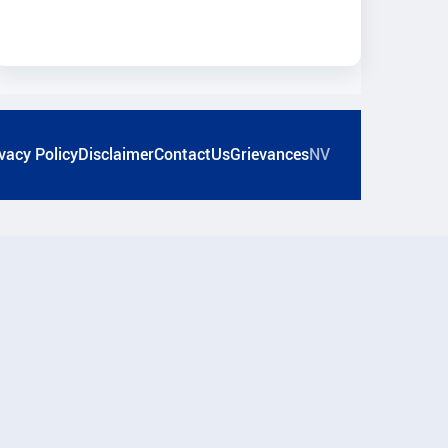
vacy Policy
Disclaimer
ContactUs
Grievances
NV