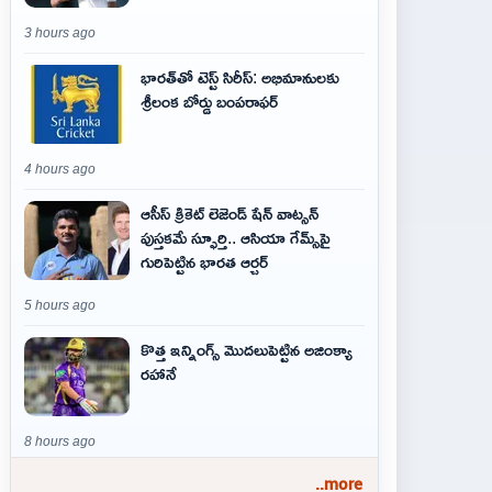
3 hours ago
భారత్‌తో టెస్ట్ సిరీస్: అభిమానులకు
శ్రీలంక బోర్డు బంపరాఫర్
4 hours ago
ఆసీస్ క్రికెట్ లెజెండ్ షేన్ వాట్సన్
పుస్తకమే స్ఫూర్తి.. ఆసియా గేమ్స్‌పై
గురిపెట్టిన భారత ఆర్చర్
5 hours ago
కొత్త ఇన్నింగ్స్ మొదలుపెట్టిన అజింక్యా
రహానే
8 hours ago
..more