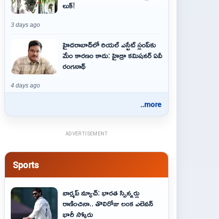
లుక్!
3 days ago
హైదరాబాద్‌లో రియల్ ఎస్టేట్ స్లంప్‌కు
మేం కారణం కాదు: హైడ్రా కమిషనర్ ఏవీ
రంగనాథ్
4 days ago
..more
ADVERTISEMENT
Sports
వార్మప్ మ్యాచ్: భారత స్పిన్నర్లు
రాణించినా.. తొలిరోజు లంక ఎలెవన్
భారీ స్కోరు