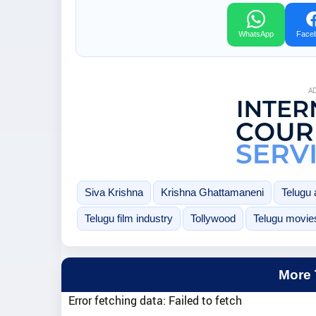
WhatsApp
Face
A
Siva Krishna
Krishna Ghattamaneni
Telugu 
Telugu film industry
Tollywood
Telugu movie
More
Error fetching data: Failed to fetch