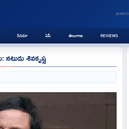
ADVERT
సినిమా
ఏపీ
తెలంగాణ
REVIEWS
ు: నటుడు శివకృష్ణ