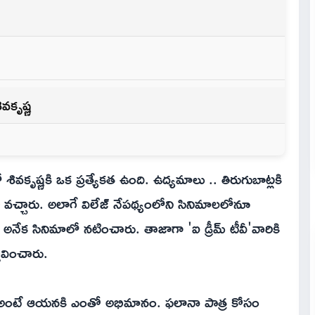
ివకృష్ణ
కృష్ణకి ఒక ప్రత్యేకత ఉంది. ఉద్యమాలు .. తిరుగుబాట్లకి
చ్చారు. అలాగే విలేజ్ నేపథ్యంలోని సినిమాలలోనూ
నేక సినిమాలో నటించారు. తాజాగా 'ఐ డ్రీమ్ టీవీ'వారికి
తావించారు.
ను అంటే ఆయనకి ఎంతో అభిమానం. ఫలానా పాత్ర కోసం