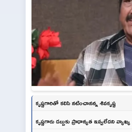
కృష్ణగారితో కలిసి నటించానన్న శివకృష్ణ
కృష్ణగారు డబ్బుకు ప్రాధాన్యత ఇవ్వలేదని వ్యాఖ్య