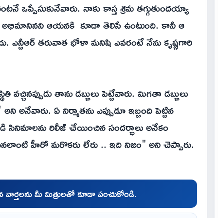
టనే ఒప్పేసుకునేవారు. నాకు కాస్త శ్రమ తగ్గుతుందయ్యా
ఆర్ అభిమానినని ఆయనకి కూడా తెలిసే ఉంటుంది. కానీ ఆ
. ఎన్టీఆర్ తరువాత భోళా మనిషి ఎవరంటే నేను కృష్ణగారి
ి వచ్చినప్పుడు తాను డబ్బులు పెట్టేవారు. మిగతా డబ్బులు
 అని అనేవారు. ఏ నిర్మాతను ఎప్పుడూ ఇబ్బంది పెట్టిన
ి సినిమాలను రిలీజ్ చేయించిన సందర్భాలు అనేకం
లాంటి హీరో మరొకరు లేరు .. ఇది నిజం" అని చెప్పారు.
చిన వార్తలను మీ మిత్రులతో కూడా పంచుకోండి.