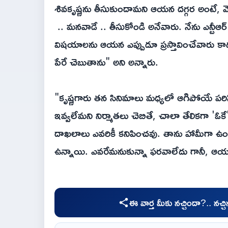
శివకృష్ణను తీసుకుందామని ఆయన దగ్గర అంటే, వెం
.. మనవాడే .. తీసుకోండి అనేవారు. నేను ఎన్టీ
విషయాలను ఆయన ఎప్పుడూ ప్రస్తావించేవారు కాదు
పేరే చెబుతాను" అని అన్నారు.
"కృష్ణగారు తన సినిమాలు మధ్యలో ఆగిపోయే పరిస్థిత
ఇవ్వలేమని నిర్మాతలు చెబితే, చాలా తేలికగా 'ఓకే'
దాఖలాలు ఎవరికీ కనిపించవు. తాను హామీగా ఉండ
ఉన్నాయి. ఎవరేమనుకున్నా ఫరవాలేదు గానీ, ఆయన
ఈ వార్త మీకు నచ్చిందా?.. నచ్