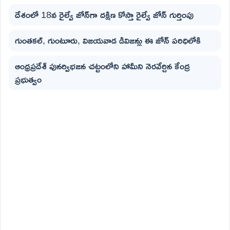
దేశంలో 18వ రైల్వే జోన్‌గా దక్షిణ కోస్తా రైల్వే జోన్ గుర్తింపు
గుంతకల్, గుంటూరు, విజయవాడ డివిజన్లు ఈ జోన్ పరిధిలోకి
ఆంధ్రప్రదేశ్ పునర్విభజన చట్టంలోని హామీని నెరవేర్చిన కేంద్ర
ప్రభుత్వం