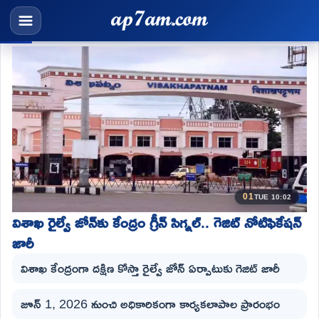
01
TUE 10:02
విశాఖ రైల్వే జోన్‌కు కేంద్రం గ్రీన్ సిగ్నల్.. గెజిట్ నోటిఫికేషన్
జారీ
విశాఖ కేంద్రంగా దక్షిణ కోస్తా రైల్వే జోన్‌ ఏర్పాటుకు గెజిట్ జారీ
జూన్ 1, 2026 నుంచి అధికారికంగా కార్యకలాపాల ప్రారంభం