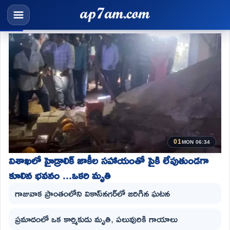
01
MON 06:34
విశాఖలో హైడ్రాలిక్ జాకీల సహాయంతో పైకి లేపుతుండగా
కూలిన భవనం ...ఒకరి మృతి
గాజువాక ప్రాంతంలోని వికాస్‌నగర్‌లో జరిగిన ఘటన
ప్రమాదంలో ఒక కార్మికుడు మృతి, పలువురికి గాయాలు