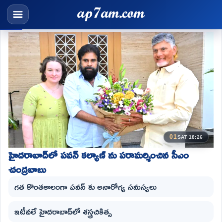
01
SAT 18:26
హైదరాబాద్‌లో పవన్ కల్యాణ్ ను పరామర్శించిన సీఎం
చంద్రబాబు
గత కొంతకాలంగా పవన్ కు అనారోగ్య సమస్యలు
ఇటీవలే హైదరాబాద్‌లో శస్త్రచికిత్స