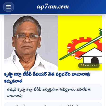
01
SAT 14:22
కృష్ణా జిల్లా టీడీపీ సీనియర్ నేత వల్లభనేని బాబూరావు
కన్నుమూత
ఉమ్మడి కృష్ణా జిల్లా టీడీపీ అధ్యక్షుడిగా సుదీర్ఘకాలం పనిచేసిన
బాబూరావు