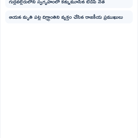
గుడ్లవల్లేరులోని స్వగృహంలో కన్నుమూసిన టీడీపీ నేత
ఆయన మృతి పట్ల దిగ్భ్రాంతిని వ్యక్తం చేసిన రాజకీయ ప్రముఖులు