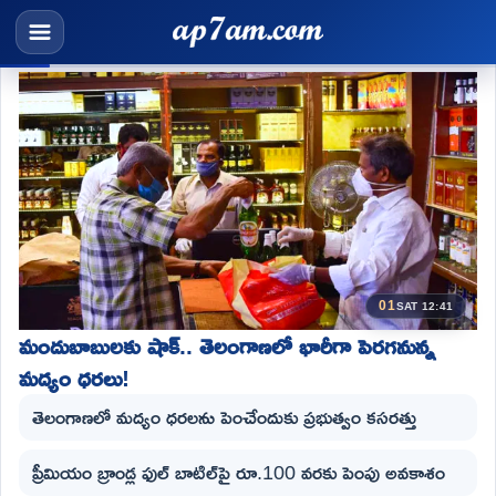
01
SAT 12:41
మందుబాబులకు షాక్.. తెలంగాణలో భారీగా పెరగనున్న
మద్యం ధరలు!
తెలంగాణలో మద్యం ధరలను పెంచేందుకు ప్రభుత్వం కసరత్తు
ప్రీమియం బ్రాండ్ల ఫుల్ బాటిల్‌పై రూ.100 వరకు పెంపు అవకాశం