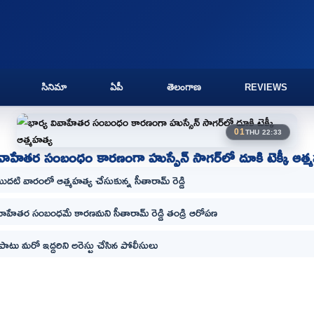
సినిమా
ఏపీ
తెలంగాణ
REVIEWS
01
THU 22:33
ివాహేతర సంబంధం కారణంగా హుస్సేన్ సాగర్‌లో దూకి టెక్కీ ఆత్
 మొదటి వారంలో ఆత్మహత్య చేసుకున్న సీతారామ్ రెడ్డి
వాహేతర సంబంధమే కారణమని సీతారామ్ రెడ్డి తండ్రి ఆరోపణ
పాటు మరో ఇద్దరిని అరెస్టు చేసిన పోలీసులు