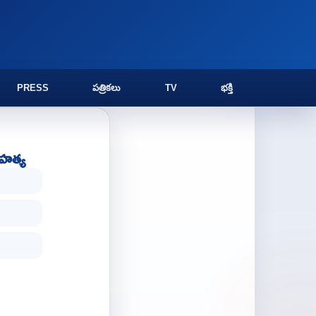
PRESS
పత్రికలు
TV
భక్తి
మహత్య