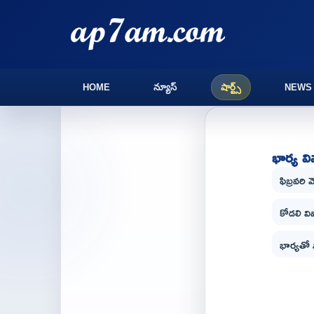
HOME
న్యూస్
షార్ట్స్
NEWS
భార్య వ
ఫిబ్రవరి
కోడలి వి
భార్యతో 