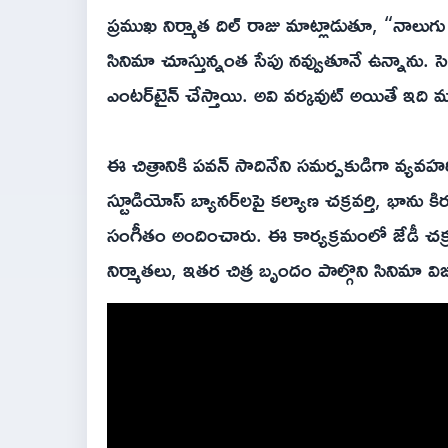
ప్రముఖ నిర్మాత దిల్ రాజు మాట్లాడుతూ, “నాలుగు
సినిమా చూస్తున్నంత సేపు నవ్వుతూనే ఉన్నాను. సె
ఎంటర్‌టైన్ చేస్తాయి. అవి వర్కవుట్ అయితే ఇది 
ఈ చిత్రానికి పవన్ సాదినేని సమర్పకుడిగా వ్యవహరిస్
స్టూడియోస్ బ్యానర్‌లపై కల్యాణ చక్రవర్తి, భాను కిర
సంగీతం అందించారు. ఈ కార్యక్రమంలో జేడీ చక్రవర్తి
నిర్మాతలు, ఇతర చిత్ర బృందం పాల్గొని సినిమా వి