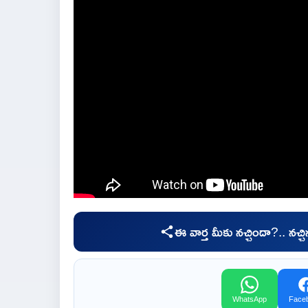
ఈ వార్త మీకు నచ్చిందా?.. నచ్
WhatsApp
Face