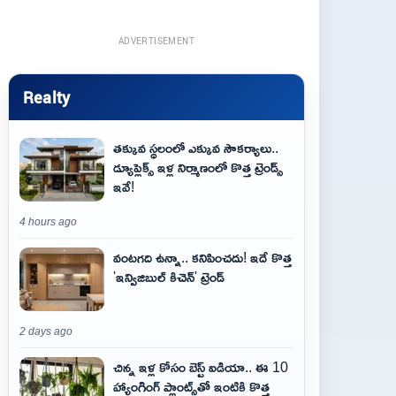
ADVERTISEMENT
Realty
తక్కువ స్థలంలో ఎక్కువ సౌకర్యాలు..
డ్యూప్లెక్స్ ఇళ్ల నిర్మాణంలో కొత్త ట్రెండ్స్
ఇవే!
4 hours ago
వంటగది ఉన్నా.. కనిపించదు! ఇదే కొత్త
'ఇన్విజిబుల్ కిచెన్' ట్రెండ్
2 days ago
చిన్న ఇళ్ల కోసం బెస్ట్ ఐడియా.. ఈ 10
హ్యాంగింగ్ ప్లాంట్స్‌తో ఇంటికి కొత్త