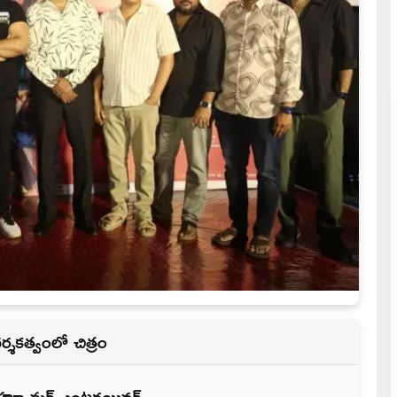
దర్శకత్వంలో చిత్రం
్ హ్యూమర్ ఎంటర్టయినర్