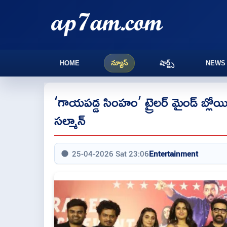
HOME
న్యూస్
షార్ట్స్
NEWS
‘గాయపడ్డ సింహం’ ట్రైలర్ మైండ్ బ్లోయింగ
సల్మాన్
25-04-2026 Sat 23:06
Entertainment