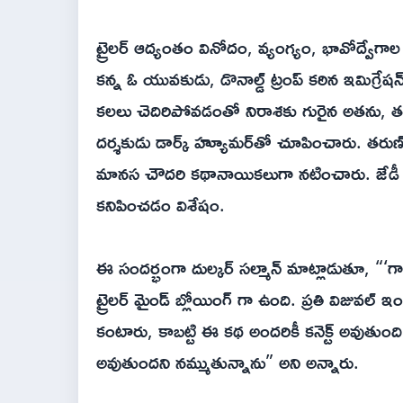
ట్రైలర్ ఆద్యంతం వినోదం, వ్యంగ్యం, భావోద్వేగా
కన్న ఓ యువకుడు, డొనాల్డ్ ట్రంప్ కఠిన ఇమిగ్రేష
కలలు చెదిరిపోవడంతో నిరాశకు గురైన అతను, తనదైన
దర్శకుడు డార్క్ హ్యూమర్‌తో చూపించారు. తరుణ
మానస చౌదరి కథానాయికలుగా నటించారు. జేడీ చక్రవర్త
కనిపించడం విశేషం.
ఈ సందర్భంగా దుల్కర్ సల్మాన్ మాట్లాడుతూ, “‘గాయ
ట్రైలర్ మైండ్ బ్లోయింగ్ గా ఉంది. ప్రతి విజువల్ ఇ
కంటారు, కాబట్టి ఈ కథ అందరికీ కనెక్ట్ అవుతుంది. 
అవుతుందని నమ్ముతున్నాను” అని అన్నారు.