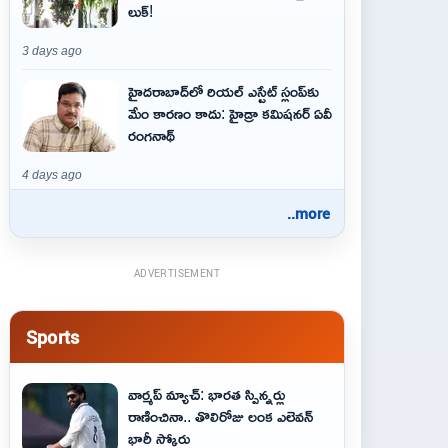
లుక్!
3 days ago
హైదరాబాద్‌లో రియల్ ఎస్టేట్ స్లంప్‌కు
మేం కారణం కాదు: హైడ్రా కమిషనర్ ఏవీ
రంగనాథ్
4 days ago
..more
ADVERTISEMENT
Sports
వార్మప్ మ్యాచ్: భారత స్పిన్నర్లు
రాణించినా.. తొలిరోజు లంక ఎలెవన్
భారీ స్కోరు