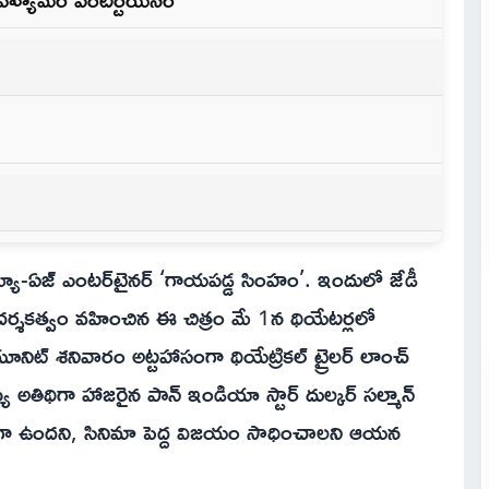
న న్యూ-ఏజ్ ఎంటర్‌టైనర్ ‘గాయపడ్డ సింహం’. ఇందులో జేడీ
ాస్ దర్శకత్వం వహించిన ఈ చిత్రం మే 1న థియేటర్లలో
నిట్ శనివారం అట్టహాసంగా థియేట్రికల్ ట్రైలర్ లాంచ్
్య అతిథిగా హాజరైన పాన్ ఇండియా స్టార్ దుల్కర్ సల్మాన్
తికరంగా ఉందని, సినిమా పెద్ద విజయం సాధించాలని ఆయన