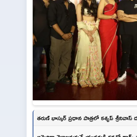
తరుణ్ భాస్కర్ ప్రధాన పాత్రలో కశ్యప్ శ్రీనివాస్ 
అమెరికా వెళ్లాలనుకునే యువకుడి కథతో డార్క