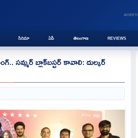
ADVERT
సినిమా
ఏపీ
తెలంగాణ
REVIEWS
్.. సమ్మర్ బ్లాక్‌బస్టర్ కావాలి: దుల్కర్