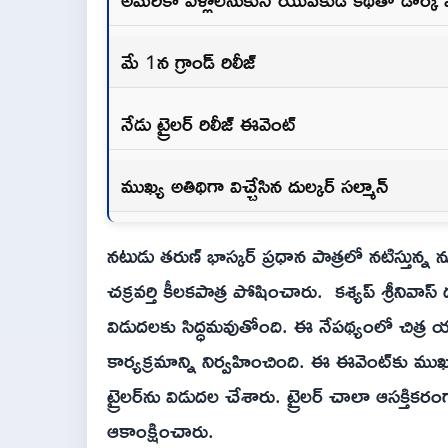
మే 1న గ్రాండ్ రిలీజ్
నేడు ట్రైలర్ రిలీజ్ ఈవెంట్
ముఖ్య అతిథిగా విచ్చేసిన దుల్కర్ సల్మాన్
నటుడు తరుణ్ భాస్కర్ ప్రధాన పాత్రలో నటిస్తున్
చక్రవర్తి కీలకపాత్ర పోషించారు. కశ్యప్ శ్రీనివ
విడుదలకు సిద్ధమవుతోంది. ఈ నేపథ్యంలో చిత్ర యూ
కార్యక్రమాన్ని నిర్వహించింది. ఈ ఈవెంట్‌కు ముఖ
ట్రైలర్‌ను విడుదల చేశారు. ట్రైలర్ చాలా ఆసక్
ఆకాంక్షించారు.