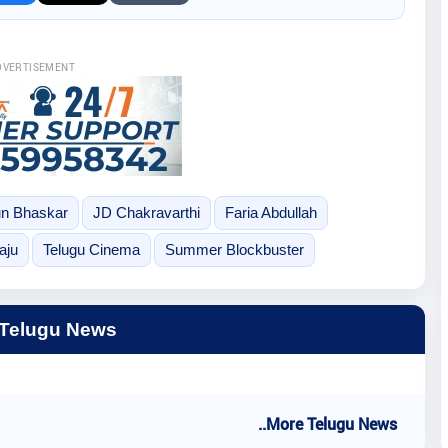
DVERTISEMENT
un Bhaskar
JD Chakravarthi
Faria Abdullah
aju
Telugu Cinema
Summer Blockbuster
 Telugu News
..More Telugu News