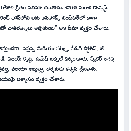
 రోజుల క్రితం సినిమా చూశాను. చాలా మంచి కాన్సెప్ట్.
కండ్ హాఫ్‌లోని ఐదు ఎపిసోడ్స్ థియేటర్‌లో బాగా
మరో జాతిరత్నాలు అవుతుంది” అని ధీమా వ్యక్తం చేశారు.
తుండగా, సప్తస్వ మీడియా వర్క్స్, పీఓవీ స్టోరీస్, జీ
ణ్, విజయ్ కృష్ణ, ఉమేష్ బన్సల్ నిర్మించారు. స్వీకర్ అగస్తి
, ఫరియా అబ్దుల్లా, దర్శకుడు కశ్యప్ శ్రీనివాస్,
జయంపై విశ్వాసం వ్యక్తం చేశారు.