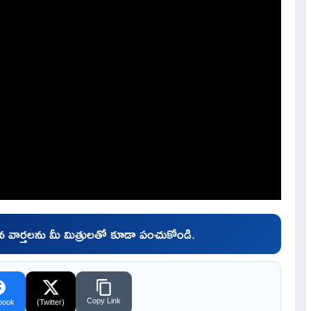
చిన వార్తలను మీ మిత్రులతో కూడా పంచుకోండి.
Copy Link
book
(Twitter)