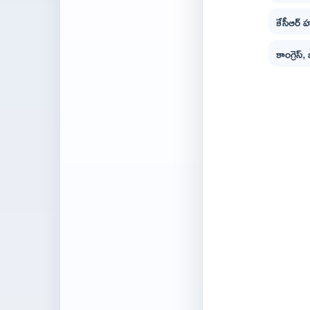
కేసీఆర్ 
కాంగ్రెస