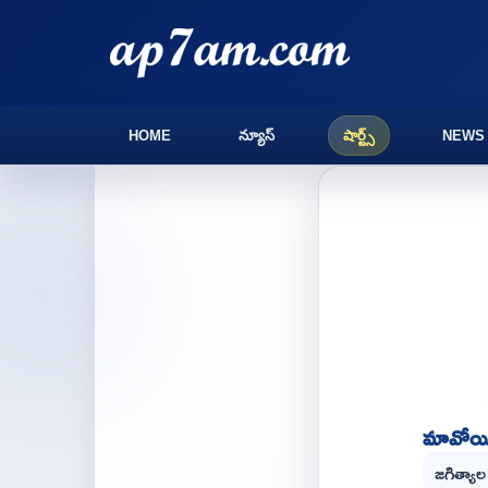
HOME
న్యూస్
షార్ట్స్
NEWS
మావోయిస
జగిత్యాల