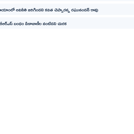
హయాంలో అవినీతి జరిగిందని కవిత చెప్పారన్న రఘునందన్ రావు
్, బీఆర్ఎస్ బంధం వీణావాణీల వంటిదని చురక