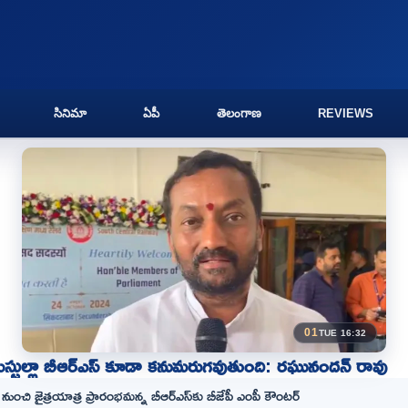
సినిమా
ఏపీ
తెలంగాణ
REVIEWS
01
TUE 16:32
్టుల్లా బీఆర్ఎస్ కూడా కనుమరుగవుతుంది: రఘునందన్ రావు
 నుంచి జైత్రయాత్ర ప్రారంభమన్న బీఆర్ఎస్‌కు బీజేపీ ఎంపీ కౌంటర్