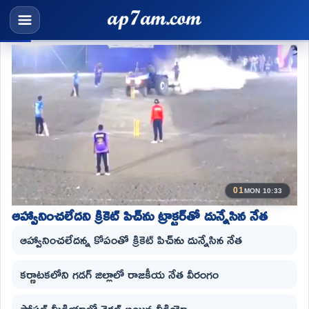
01
MON 10:33
ఆహ్వానించలేదని క్రికెట్ పిచ్‌ను ట్రాక్టర్‌తో దున్నేసిన నేత
ఆహ్వానించలేదన్న కోపంతో క్రికెట్ పిచ్‌ను దున్నేసిన నేత
కర్ణాటకలోని గడగ్ జిల్లాలో రాజకీయ నేత వీరంగం
సోషల్ మీడియాలో వైరల్ అయిన వీడియో