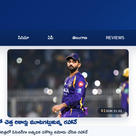
సినిమా
ఏపీ
తెలంగాణ
REVIEWS
01
SUN 21:02
ో చెత్త రికార్డు మూటగట్టుకున్న రహానే
రిత్రలో ఓపెనర్‌గా అత్యధిక డకౌట్లు నమోదు చేసిన రహానే