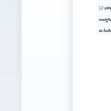
12 డకౌట్
రాజస్థాన్
ఈ సీజన్‌