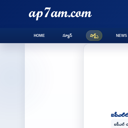
HOME
న్యూస్
షార్ట్స్
NEWS
ఐపీఎల్‌ల
ఐపీఎల్ చ