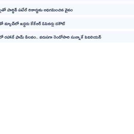
లతో పార్థివ్ పటేల్ రికార్డును అధిగమించిన వైనం
‌తో మ్యాచ్‌లో ఇద్దరు కేకేఆర్ ఓపెనర్లు డకౌట్
లో రహానే ఫామ్ పేలవం.. వరుసగా రెండోసారి సున్నాకే పెవిలియన్