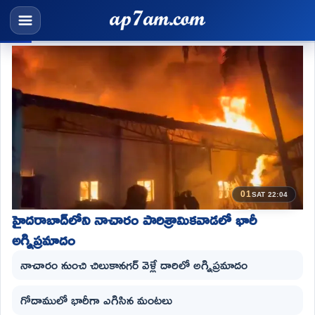
01
SAT 22:04
హైదరాబాద్‌లోని నాచారం పారిశ్రామికవాడలో భారీ
అగ్నిప్రమాదం
నాచారం నుంచి చిలుకానగర్ వెళ్లే దారిలో అగ్నిప్రమాదం
గోదాములో భారీగా ఎగిసిన మంటలు