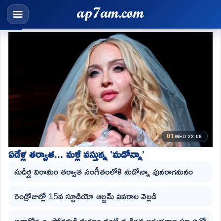
01
WED 22:06
ఏడేళ్ల తర్వాత... మళ్లీ వస్తున్న 'మడోన్నా'
సుదీర్ఘ విరామం తర్వాత సంగీతంలోకి మడోన్నా పునరాగమనం
రెండ్రోజుల్లో 15వ స్టూడియో ఆల్బమ్ వివరాల వెల్లడి
అనారోగ్యం, సోదరుడి మరణం వంటి వ్యక్తిగత అనుభవాల స్ఫూర్తితో