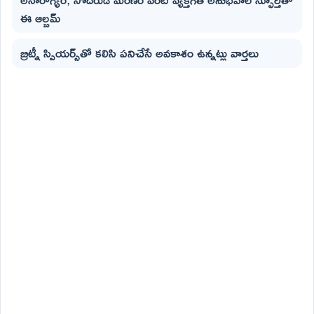
ఈ ఆల్బమ్
బ్రిట్నీ స్పియర్స్‌తో కలిసి పనిచేసే అవకాశం ఉన్నట్లు వార్తలు