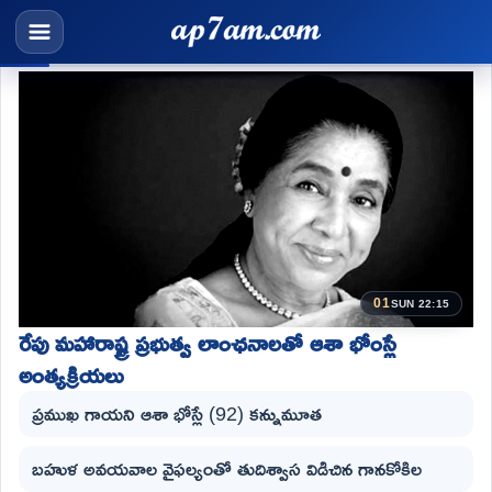
01
SUN 22:15
రేపు మహారాష్ట్ర ప్రభుత్వ లాంఛనాలతో ఆశా భోంస్లే
అంత్యక్రియలు
ప్రముఖ గాయని ఆశా భోస్లే (92) కన్నుమూత
బహుళ అవయవాల వైఫల్యంతో తుదిశ్వాస విడిచిన గానకోకిల