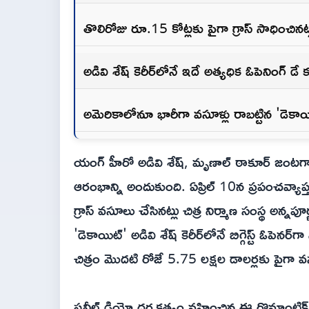
తొలిరోజు రూ.15 కోట్లకు పైగా గ్రాస్ సాధించినట్
అడివి శేష్ కెరీర్‌లోనే ఇదే అత్యధిక ఓపెనింగ్ డే కల
అమెరికాలోనూ భారీగా వసూళ్లు రాబట్టిన 'డెకాయ
యంగ్ హీరో అడివి శేష్, మృణాల్ ఠాకూర్ జంటగా 
ఆరంభాన్ని అందుకుంది. ఏప్రిల్ 10న ప్రపంచవ్యాప
గ్రాస్ వసూలు చేసినట్లు చిత్ర నిర్మాణ సంస్థ అన్న
'డెకాయిట్' అడివి శేష్ కెరీర్‌లోనే బిగ్గెస్ట్ ఓపెనర్
చిత్రం మొదటి రోజే 5.75 లక్షల డాలర్లకు పైగా వ
షనీల్ డియో దర్శకత్వం వహించిన ఈ రొమాంటిక్ యాక