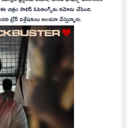
 ఈ చిత్రం సాలిడ్ ఓపెనింగ్స్‌ను నమోదు చేసింది.
ట్రేడ్ విశ్లేషకులు అంచనా వేస్తున్నారు.