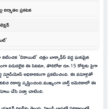
లు నిర్మాతల ప్రకటన
ెక్షన్
ిట్'
నటించిన 'డెకాయిట్' చిత్రం బాక్సాఫీస్ వద్ద ఘనమైన
్తంగా విడుదలైన ఈ సినిమా, తొలిరోజు రూ.15 కోట్లకు పైగా
పూర్ణ స్టూడియోస్ అధికారికంగా ప్రకటించింది. ఈ వసూళ్లతో
‌గా నిలిచి రికార్డు సృష్టించింది.ముఖ్యంగా నార్త్ అమెరికాలో ఈ
సూలు చేసి సత్తా చాటింది.
్షన్ థ్రిల్లర్‌ను తెలుగు, హిందీ భాషల్లో ఏకకాలంలో