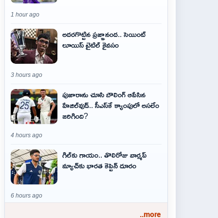
1 hour ago
అదరగొట్టిన ప్రజ్ఞానంద.. సెయింట్‌
లూయిస్ టైటిల్‌ కైవసం
3 hours ago
పుజారాను చూసి బౌలింగ్ ఆపేసిన
హేజిల్‌వుడ్.. సీఎస్‌కే క్యాంపులో అసలేం
జరిగింది?
4 hours ago
గిల్‌కు గాయం.. తొలిరోజు వార్మప్‌
మ్యాచ్‌కు భారత కెప్టెన్‌ దూరం
6 hours ago
..more