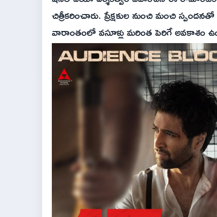
చిత్రీకరించారు. ప్రేక్షకుల నుంచి మంచి స్పందనతో
వారాంతంలో వసూళ్లు మరింత పెరిగే అవకాశం ఉందని 