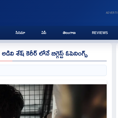
ADVERT
సినిమా
ఏపీ
తెలంగాణ
REVIEWS
డివి శేష్ కెరీర్ లోనే బిగ్గెస్ట్ ఓపెనింగ్స్