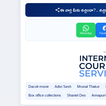
ఈ వార్త మీకు నచ్చిందా?.. నచ్
WhatsApp
Face
A
Dacoit movie
Adivi Sesh
Mrunal Thakur
Box office collections
Shaniel Deo
Annapurn