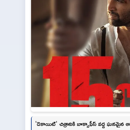
'డెకాయిట్' చిత్రానికి బాక్సాఫీస్ వద్ద ఘనమైన