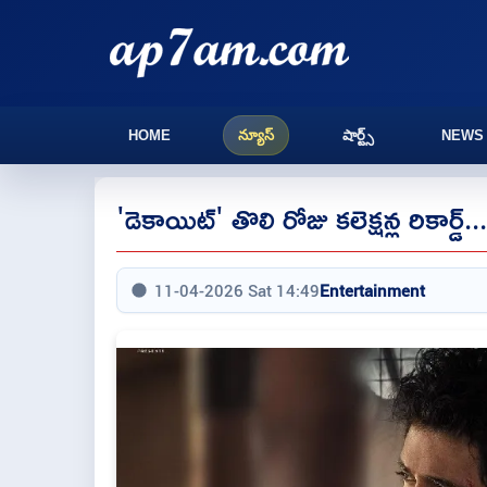
HOME
న్యూస్
షార్ట్స్
NEWS
'డెకాయిట్' తొలి రోజు కలెక్షన్ల రికార్డ్... అ
11-04-2026 Sat 14:49
Entertainment