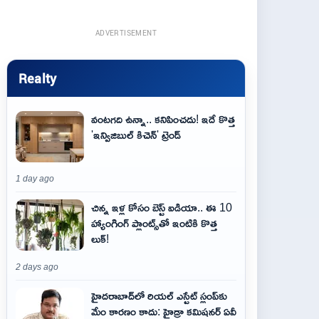
ADVERTISEMENT
Realty
వంటగది ఉన్నా.. కనిపించదు! ఇదే కొత్త
'ఇన్విజిబుల్ కిచెన్' ట్రెండ్
1 day ago
చిన్న ఇళ్ల కోసం బెస్ట్ ఐడియా.. ఈ 10
హ్యాంగింగ్ ప్లాంట్స్‌తో ఇంటికి కొత్త
లుక్!
2 days ago
హైదరాబాద్‌లో రియల్ ఎస్టేట్ స్లంప్‌కు
మేం కారణం కాదు: హైడ్రా కమిషనర్ ఏవీ