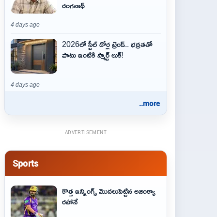
రంగనాథ్
4 days ago
2026లో స్టీల్ డోర్ల ట్రెండ్.. భద్రతతో
పాటు ఇంటికి స్మార్ట్ లుక్!
4 days ago
..more
ADVERTISEMENT
Sports
కొత్త ఇన్నింగ్స్ మొదలుపెట్టిన అజింక్యా
రహానే