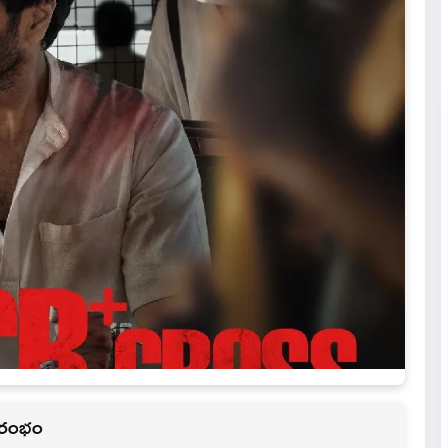
 ఆరంభం