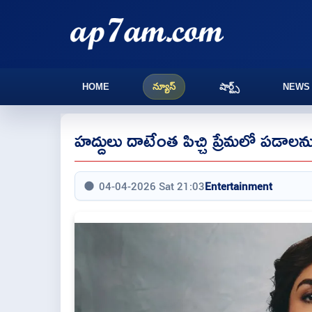
HOME
న్యూస్
షార్ట్స్
NEWS
హద్దులు దాటేంత పిచ్చి ప్రేమలో పడాల
04-04-2026 Sat 21:03
Entertainment