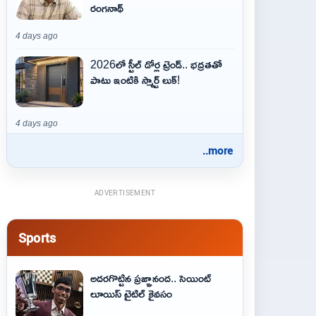
రంగనాథ్
4 days ago
2026లో స్టీల్ డోర్ల ట్రెండ్.. భద్రతతో
పాటు ఇంటికి స్మార్ట్ లుక్!
4 days ago
..more
ADVERTISEMENT
Sports
అదరగొట్టిన ప్రజ్ఞానంద.. సెయింట్‌
లూయిస్ టైటిల్‌ కైవసం