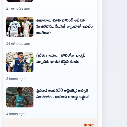
27 minutes ago
పుజారాను చూసి బౌలింగ్ ఆపేసిన
హేజిల్‌వుడ్.. సీఎస్‌కే క్యాంపులో అసలేం
జరిగింది?
54 minutes ago
గిల్‌కు గాయం.. తొలిరోజు వార్మప్‌
మ్యాచ్‌కు భారత కెప్టెన్‌ దూరం
3 hours ago
ప్రపంచ అండర్20 అథ్లెటిక్స్: అష్ఫాక్
సంచలనం.. జాతీయ రికార్డు బద్దలు!
4 hours ago
..more