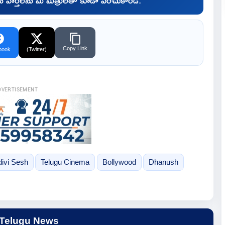
Copy Link
book
(Twitter)
DVERTISEMENT
divi Sesh
Telugu Cinema
Bollywood
Dhanush
 Telugu News