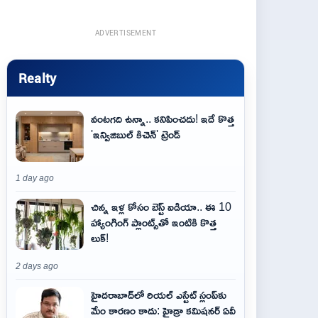
ADVERTISEMENT
Realty
వంటగది ఉన్నా.. కనిపించదు! ఇదే కొత్త
'ఇన్విజిబుల్ కిచెన్' ట్రెండ్
1 day ago
చిన్న ఇళ్ల కోసం బెస్ట్ ఐడియా.. ఈ 10
హ్యాంగింగ్ ప్లాంట్స్‌తో ఇంటికి కొత్త
లుక్!
2 days ago
హైదరాబాద్‌లో రియల్ ఎస్టేట్ స్లంప్‌కు
మేం కారణం కాదు: హైడ్రా కమిషనర్ ఏవీ