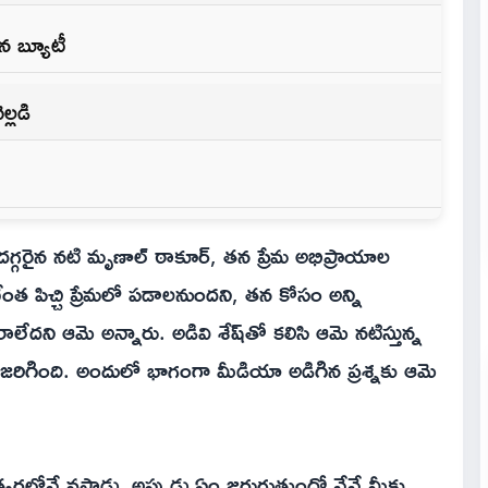
న బ్యూటీ
్లడి
 దగ్గరైన నటి మృణాల్ ఠాకూర్, తన ప్రేమ అభిప్రాయాల
టేంత పిచ్చి ప్రేమలో పడాలనుందని, తన కోసం అన్ని
రాలేదని ఆమె అన్నారు. అడివి శేష్‌తో కలిసి ఆమె నటిస్తున్న
 జరిగింది. అందులో భాగంగా మీడియా అడిగిన ప్రశ్నకు ఆమె
తి త్వరలోనే వస్తాడు. అప్పుడు ఏం జరుగుతుందో నేనే మీకు