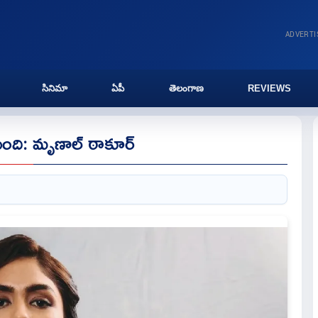
ADVERT
సినిమా
ఏపీ
తెలంగాణ
REVIEWS
నుంది: మృణాల్ ఠాకూర్