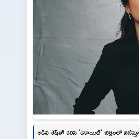
అడివి శేష్‌తో కలిసి 'డెకాయిట్' చిత్రంలో నటిస్