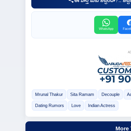
WhatsApp
Face
A
Mrunal Thakur
Sita Ramam
Decouple
A
Dating Rumors
Love
Indian Actress
More