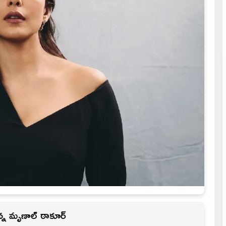
తున్న మృణాల్ ఠాకూర్