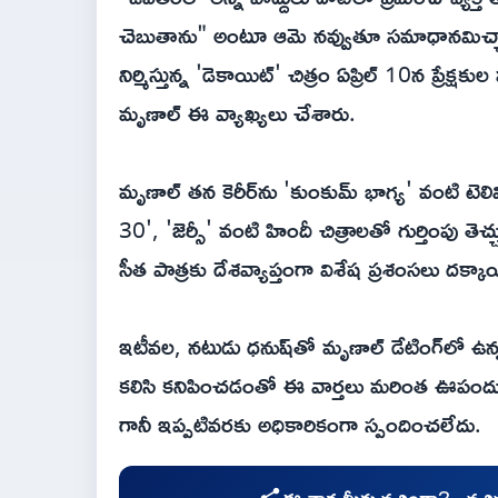
చెబుతాను" అంటూ ఆమె నవ్వుతూ సమాధానమిచ్చార
నిర్మిస్తున్న 'డెకాయిట్' చిత్రం ఏప్రిల్ 10న ప్ర
మృణాల్ ఈ వ్యాఖ్యలు చేశారు.
మృణాల్ తన కెరీర్‌ను 'కుంకుమ్ భాగ్య' వంటి టెల
30', 'జెర్సీ' వంటి హిందీ చిత్రాలతో గుర్తింపు త
సీత పాత్రకు దేశవ్యాప్తంగా విశేష ప్రశంసలు దక్కా
ఇటీవల, నటుడు ధనుష్‌తో మృణాల్ డేటింగ్‌లో ఉన్న
కలిసి కనిపించడంతో ఈ వార్తలు మరింత ఊపందుక
గానీ ఇప్పటివరకు అధికారికంగా స్పందించలేదు.
ఈ వార్త మీకు నచ్చిందా?.. నచ్