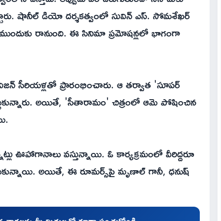
ు. షానీల్ డియో దర్శకత్వంలో సువిన్ ఎస్. సోమశేఖర్
ేక్షకుల ముందుకు రానుంది. ఈ సినిమా ప్రమోషన్లలో భాగంగా
ివిజన్ సీరియళ్లతో ప్రారంభించారు. ఆ తర్వాత 'సూపర్
ెచ్చుకున్నారు. అయితే, 'సీతారామం' చిత్రంలో ఆమె పోషించిన
యి.
ట్లు ఊహాగానాలు వస్తున్నాయి. ఓ కార్యక్రమంలో వీరిద్దరూ
ున్నాయి. అయితే, ఈ రూమర్స్‌పై మృణాల్ గానీ, ధనుష్
చిన వార్తలను మీ మిత్రులతో కూడా పంచుకోండి.