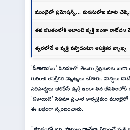
ముంబైలో ప్రమోషన్స్... మనసులోని మాట చెప్పి
తన జీవితంలోకి అలాంటి వ్యక్తి ఇంకా రాలేదని వెల
త్వరలోనే ఆ వ్యక్తి వస్తాడంటూ ఆసక్తికర వ్యాఖ్య
'సీతారామం' సినిమాతో తెలుగు ప్రేక్షకులకు బాగా
గురించి ఆసక్తికర వ్యాఖ్యలు చేశారు. హద్దులు దా
సరిహద్దులు చెరిపేసే వ్యక్తి ఇంకా తన జీవితంలోకి 
'డెకాయిట్' సినిమా ప్రచార కార్యక్రమం ముంబైలో
ఈ విధంగా స్పందించారు.
"జీవితంలో అన్ని హద్దులు దాటేలా ప్రేమించే వ్యక్