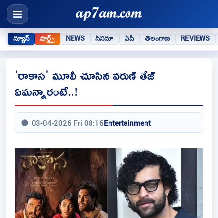
న్యూస్
షార్ట్స్
NEWS
సినిమా
ఏపీ
తెలంగాణ
REVIEWS
'రాకాస' మూవీ చూసిన‌ వ‌రుణ్ తేజ్
ఏమ‌న్నారంటే..!
03-04-2026 Fri 08:16
Entertainment