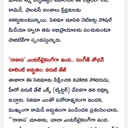
కామెడీ, ఫాంటసీ అంశాలు ప్రేక్షకులను
ఆకట్టుకుంటున్నాయి. సినిమా చూసిన నెటిజన్లు సోషల్
మీడియా ద్వారా తమ అభిప్రాయాలను పంచుకుంటూ
పాజిటివ్‌గా స్పందిస్తున్నారు.
'రాకాస' ఎంటర్‍టైనింగ్‍గా ఉంది.. సంగీత్ శోభన్
టాలెంట్ అద్భుతం: వరుణ్ తేజ్
తాజాగా ఈ సినిమాను వీక్షించిన నిహారిక సోదరుడు,
హీరో వరుణ్ తేజ్ ఎక్స్ (ట్విట్టర్) వేదికగా తన రివ్యూ
ఇచ్చారు. సినిమా ఎంతో వినోదాత్మకంగా ఉందని,
ముఖ్యంగా కామెడీ అద్భుతంగా పండిందని ప్రశంసించారు.
"‘రాకాస’ చూశాను, చాలా ఎంటర్‌టైనింగ్‌గా ఉంది.