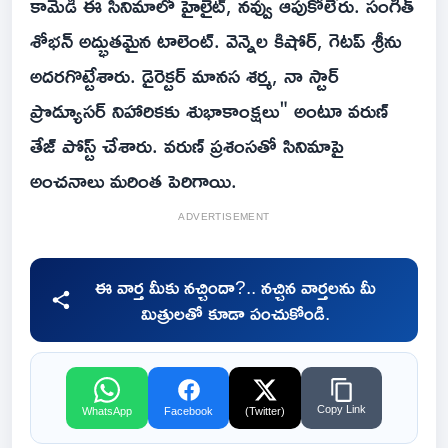
కామెడీ ఈ సినిమాలో హైలైట్, నవ్వు ఆపుకోలేరు. సంగీత్
శోభన్ అద్భుతమైన టాలెంట్. వెన్నెల కిషోర్, గెటప్ శ్రీను
అదరగొట్టేశారు. డైరెక్టర్ మానస శర్మ, నా స్టార్
ప్రొడ్యూసర్ నిహారికకు శుభాకాంక్షలు" అంటూ వరుణ్
తేజ్ పోస్ట్ చేశారు. వరుణ్ ప్రశంసతో సినిమాపై
అంచనాలు మరింత పెరిగాయి.
ADVERTISEMENT
ఈ వార్త మీకు నచ్చిందా?.. నచ్చిన వార్తలను మీ
మిత్రులతో కూడా పంచుకోండి.
Copy Link
WhatsApp
Facebook
(Twitter)