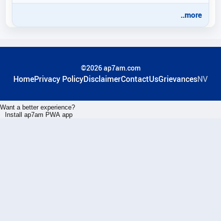
..more
©2026 ap7am.com
Home
Privacy Policy
Disclaimer
ContactUs
Grievances
NV
Want a better experience?
Install ap7am PWA app