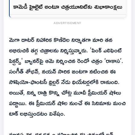
కామెడీ హైలైట్ అంటూ చిత్రయూనిట్‌కు శుభాకాంక్షలు
ADVERTISEMENT
మెగా డాటర్ నిహారిక కొణిదెల నిర్మాతగా మారి తన
అభిరుచికి తగ్గ చిత్రాలను నిర్మిస్తున్నారు. 'పింక్ ఎలిఫెంట్
పిక్చర్స్' బ్యానర్‌పై ఆమె నిర్మించిన రెండో చిత్రం ‘రాకాస’.
సంగీత్ శోభన్, నయన్ సారిక జంటగా నటించిన ఈ
సోషియో-ఫాంటసీ థ్రిల్లర్ నేడు థియేటర్లలోకి రానుంది.
అయితే, నిన్న రాత్రి కొన్ని చోట్ల మూవీ ప్రీమియ‌ర్ షోలు
ప‌డ్డాయి. ఈ ప్రీమియర్ షోల నుంచే ఈ సినిమాకు మంచి
టాక్ లభిస్తుండటం విశేషం.
మానస శర్మ దర్శకత్వం వహించిన ఈ చిత్రంలో లవ్,