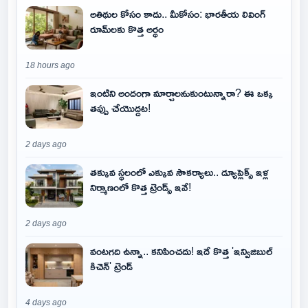
అతిథుల కోసం కాదు.. మీకోసం: భారతీయ లివింగ్
రూమ్‌లకు కొత్త అర్థం
18 hours ago
ఇంటిని అందంగా మార్చాలనుకుంటున్నారా? ఈ ఒక్క
తప్పు చేయొద్దట!
2 days ago
తక్కువ స్థలంలో ఎక్కువ సౌకర్యాలు.. డ్యూప్లెక్స్ ఇళ్ల
నిర్మాణంలో కొత్త ట్రెండ్స్ ఇవే!
2 days ago
వంటగది ఉన్నా.. కనిపించదు! ఇదే కొత్త 'ఇన్విజిబుల్
కిచెన్' ట్రెండ్
4 days ago