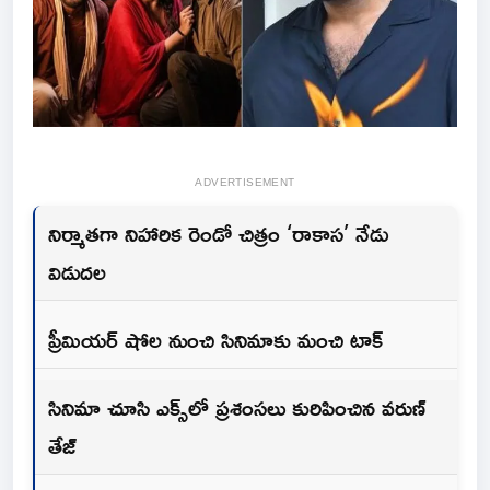
ADVERTISEMENT
నిర్మాతగా నిహారిక రెండో చిత్రం ‘రాకాస’ నేడు
విడుదల
ప్రీమియర్ షోల నుంచి సినిమాకు మంచి టాక్
సినిమా చూసి ఎక్స్‌లో ప్రశంసలు కురిపించిన వరుణ్
తేజ్