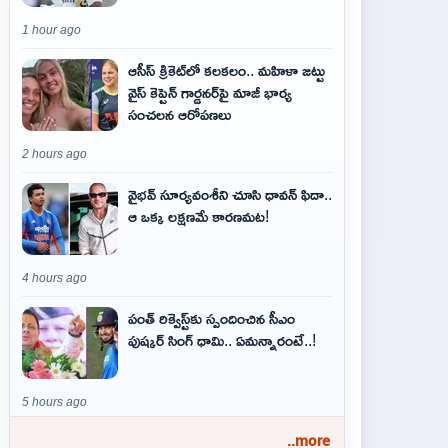
1 hour ago
ఆసీస్ క్రికెట్‌లో కలకలం.. మహిళా జట్టు
వైస్ కెప్టెన్ గార్డనర్‌పై మాజీ భార్య
సంచలన ఆరోపణలు
2 hours ago
వైభవ్‌ సూర్యవంశీని చూసి ధావన్‌ ఫిదా..
ఆ ఒక్క లక్షణమే కారణమట!
4 hours ago
పంత్ రిక్వెస్ట్‌కు స్పందించిన సీఎం
పుష్కర్ సింగ్ ధామి.. ఏమ‌న్నారంటే..!
5 hours ago
..more