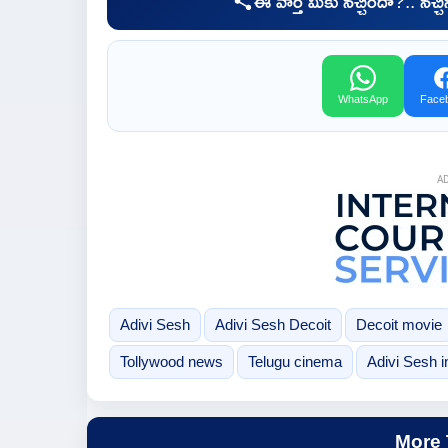
ఈ వార్త మీకు నచ్చిందా?.. నచ్
WhatsApp
Face
A
Adivi Sesh
Adivi Sesh Decoit
Decoit movie
Tollywood news
Telugu cinema
Adivi Sesh i
More