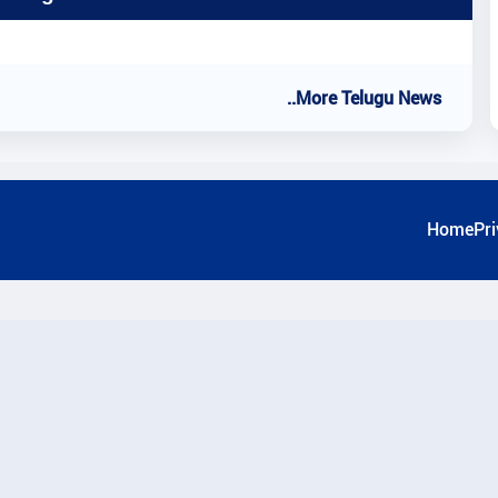
..More Telugu News
Home
Pri