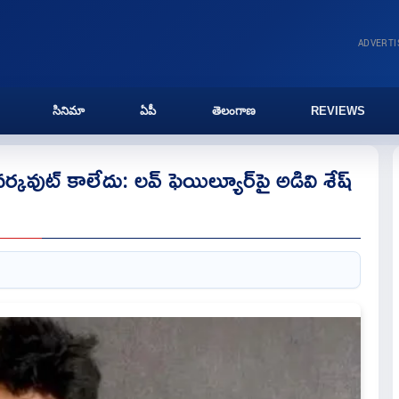
ADVERT
సినిమా
ఏపీ
తెలంగాణ
REVIEWS
్కవుట్ కాలేదు: లవ్ ఫెయిల్యూర్‌పై అడివి శేష్