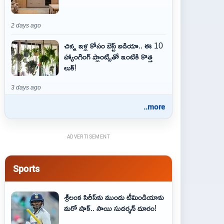
2 days ago
చిన్న ఇళ్ల కోసం బెస్ట్ ఐడియా.. ఈ 10
హ్యాంగింగ్ ప్లాంట్స్‌తో ఇంటికి కొత్త
లుక్!
3 days ago
..more
ADVERTISEMENT
Sports
శ్రీలంక సిరీస్‌కు ముందు టీమిండియాకు
మరో షాక్‌.. సాయి సుదర్శన్‌ దూరం!