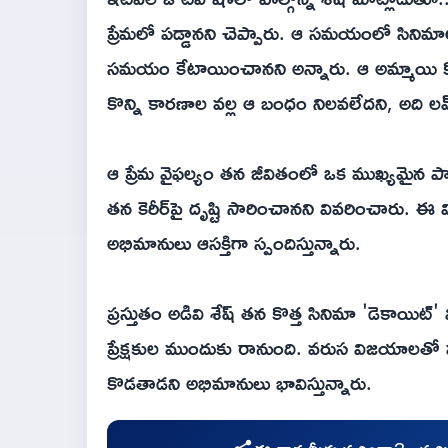
ప్రేమలో పడ్డానని చెప్పారు. ఆ సమయంలో సినిమాల్లో
సమయం కేటాయించానని అన్నారు. ఆ అమ్మాయి కోసం 
కొన్ని కారణాల వల్ల ఆ బంధం నిలవలేదని, అది లవ్ 
ఆ ప్రేమ వైఫల్యం తన జీవితంలో ఒక ముఖ్యమైన పాఠం
తన కెరీర్‌పై దృష్టి సారించానని వివరించార
అభిమానులు ఆసక్తిగా స్పందిస్తున్నారు.
ప్రస్తుతం అడివి శేష్ తన కొత్త సినిమా 'డెకాయిట
ప్రేక్షకుల ముందుకు రానుంది. వరుస విజయాలతో
కొడతాడని అభిమానులు భావిస్తున్నారు.