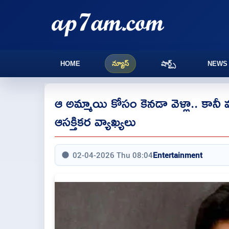
HOME
న్యూస్
షార్ట్స్
NEWS
ఆ అమ్మాయి కోసం కెనడా వెళ్లా.. కానీ వర
ఆసక్తికర వ్యాఖ్యలు
02-04-2026 Thu 08:04
Entertainment