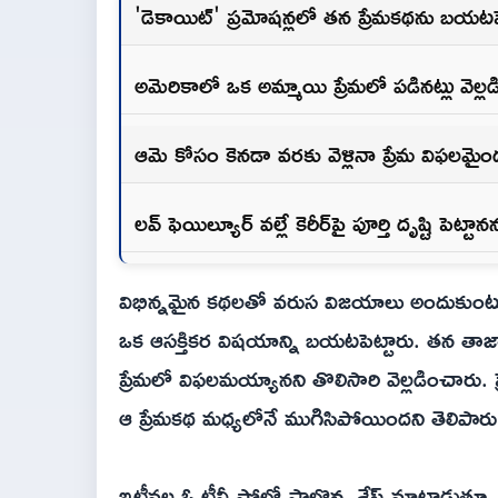
'డెకాయిట్' ప్రమోషన్లలో తన ప్రేమకథను బయటపెట
అమెరికాలో ఒక అమ్మాయి ప్రేమలో పడినట్లు వెల్లడ
ఆమె కోసం కెనడా వరకు వెళ్లినా ప్రేమ విఫలమైం
లవ్ ఫెయిల్యూర్ వల్లే కెరీర్‌పై పూర్తి దృష్టి పెట్టా
విభిన్నమైన కథలతో వరుస విజయాలు అందుకుంటున్న 
ఒక ఆసక్తికర విషయాన్ని బయటపెట్టారు. తన తాజా
ప్రేమలో విఫలమయ్యానని తొలిసారి వెల్లడించారు. 
ఆ ప్రేమకథ మధ్యలోనే ముగిసిపోయిందని తెలిపారు
ఇటీవల ఓ టీవీ షోలో పాల్గొన్న శేష్ మాట్లాడుతూ