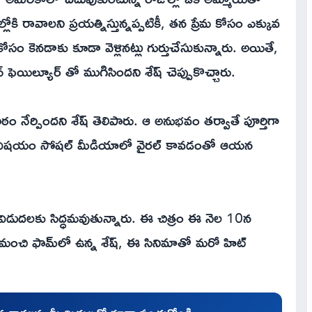
కి రావాలని ప్రయత్నిస్తున్నప్పటికీ, తన ప్రేమ కోసం ఎక్కువ
కెనడాకు కూడా వెళ్లినట్లు గుర్తుచేసుకున్నారు. అయితే,
ఫెయిల్యూర్ తో ముగిసిందని శేష్ చెప్పుకొచ్చారు.
 నేర్పిందని శేష్ తెలిపారు. ఆ అనుభవం తర్వాతే పూర్తిగా
ు. ఈ విషయం సోషల్ మీడియాలో వైరల్ కావడంతో ఆయన
్' విడుదలకు సిద్ధమవుతున్నారు. ఈ చిత్రం ఈ నెల‌ 10న
 మంచి ఫామ్‌లో ఉన్న శేష్, ఈ సినిమాతో మరో హిట్