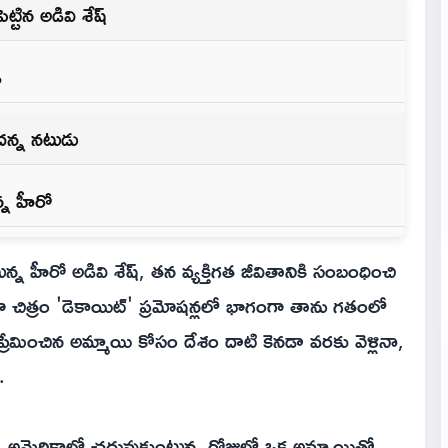
్టిన అడివి శేష్
ి
దన్న న‌టుడు
నన్న హీరో
హీరో అడివి శేష్, తన వ్యక్తిగత జీవితానికి సంబంధించి
 చిత్రం 'డెకాయిట్' ప్రమోషన్లలో భాగంగా తాను గతంలో
ప్రేమించిన అమ్మాయి కోసం దేశం దాటి కెనడా వరకు వెళ్లినా,
.
.. అమెరికాలో చదువుకుంటున్న రోజుల్లో ఒక అమ్మాయితో