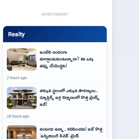
ADVERTISEMENT
Realty
ఇంటిని అందంగా
మార్చాలనుకుంటున్నారా? ఈ ఒక్క
తప్పు చేయొద్దట!
2 hours ago
తక్కువ స్థలంలో ఎక్కువ సౌకర్యాలు..
డ్యూప్లెక్స్ ఇళ్ల నిర్మాణంలో కొత్త ట్రెండ్స్
ఇవే!
18 hours ago
వంటగది ఉన్నా.. కనిపించదు! ఇదే కొత్త
'ఇన్విజిబుల్ కిచెన్' ట్రెండ్