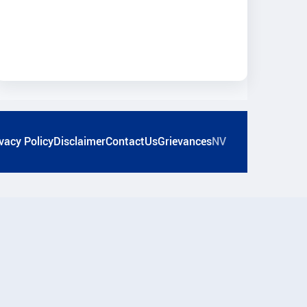
vacy Policy
Disclaimer
ContactUs
Grievances
NV