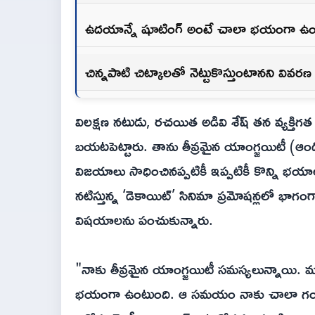
ఉదయాన్నే షూటింగ్ అంటే చాలా భయంగా ఉంటు
చిన్నపాటి చిట్కాలతో నెట్టుకొస్తుంటానని వివరణ
విలక్షణ నటుడు, రచయిత అడివి శేష్ తన వ్యక్తిగ
బయటపెట్టారు. తాను తీవ్రమైన యాంగ్జయిటీ (ఆం
విజయాలు సాధించినప్పటికీ ఇప్పటికీ కొన్ని భ
నటిస్తున్న ‘డెకాయిట్’ సినిమా ప్రమోషన్లలో భాగంగ
విషయాలను పంచుకున్నారు.
"నాకు తీవ్రమైన యాంగ్జయిటీ సమస్యలున్నాయి.
భయంగా ఉంటుంది. ఆ సమయం నాకు చాలా గందరగ