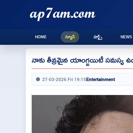
HOME
న్యూస్
షార్ట్స్
NEWS
నాకు తీవ్రమైన యాంగ్జయిటీ సమస్య ఉంద
27-03-2026 Fri 19:15
Entertainment