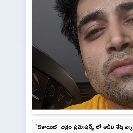
'డెకాయిట్' చిత్రం ప్రమోషన్స్ లో అడివి శేష్ వ్య