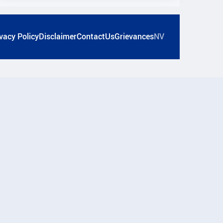
vacy Policy
Disclaimer
ContactUs
Grievances
NV