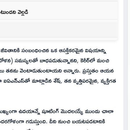
ందని వెల్లడి
త జీవితానికి సంబంధించిన ఒక ఆసక్తికరమైన విషయాన్ని
దోళన) సమస్యలతో బాధపడుతున్నానని, కెరీర్‌లో మంచి
యాలు తనను వెంటాడుతుంటాయని అన్నారు. ప్రస్తుతం ఆయన
ా ఐఏఎన్ఎస్‌తో మాట్లాడిన శేష్, తన వృత్తిపరమైన, వ్యక్తిగత
 ముఖ్యంగా ఉదయాన్నే షూటింగ్ మొదలయ్యే ముందు చాలా
ోళంగా గడుస్తుంది. దీని నుంచి బయటపడటానికి