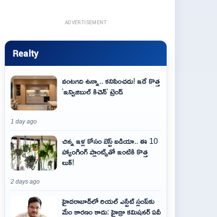
ADVERTISEMENT
Realty
వంటగది ఉన్నా.. కనిపించదు! ఇదే కొత్త
'ఇన్విజిబుల్ కిచెన్' ట్రెండ్
1 day ago
చిన్న ఇళ్ల కోసం బెస్ట్ ఐడియా.. ఈ 10
హ్యాంగింగ్ ప్లాంట్స్‌తో ఇంటికి కొత్త
లుక్!
2 days ago
హైదరాబాద్‌లో రియల్ ఎస్టేట్ స్లంప్‌కు
మేం కారణం కాదు: హైడ్రా కమిషనర్ ఏవీ