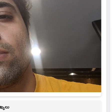
ాఖ్యలు