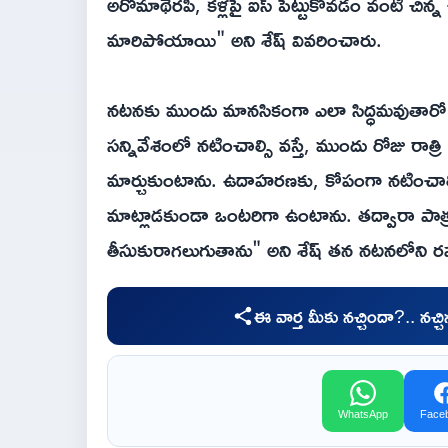
అరోమాథెరపీ, కళ్లపై ఐస్ పెట్టుకోవడం వంటి చిన్న
మారిపోయాయి" అని శేష్ వివరించారు.
నటనకు ముందు మానసికంగా ఎలా సిద్ధమవుతారో 
సన్నివేశంలో నటించాల్సి వస్తే, ముందు రోజు రాత్ర
మార్చుకుంటాను. ఉదాహరణకు, కోపంగా నటించాల
మాట్లాడకుండా ఒంటరిగా ఉంటాను. తద్వారా పాత్ర
తీసుకురాగలుగుతాను" అని శేష్ తన నటనలోని రహ
ఈ వార్త మీకు నచ్చిందా?.. నచ్
WhatsApp
Face