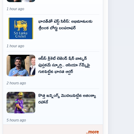
1 hour ago
భారత్‌తో టెస్ట్ సిరీస్: అభిమానులకు
శ్రీలంక బోర్డు బంపరాఫర్
1 hour ago
ఆసీస్ క్రికెట్ లెజెండ్ షేన్ వాట్సన్
పుస్తకమే స్ఫూర్తి.. ఆసియా గేమ్స్‌పై
గురిపెట్టిన భారత ఆర్చర్
2 hours ago
కొత్త ఇన్నింగ్స్ మొదలుపెట్టిన అజింక్యా
రహానే
5 hours ago
..more