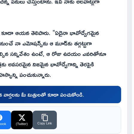
 చిన్న పనులు చేస్తుంటాను. ఇవి నాకు అలవాట్లుగా
కూడా ఆయన తెలిపారు. "ఏదైనా భావోద్వేగమైన
ి నుంచే నా ఎమోషన్స్‌ను ఆ మూడ్‌కు తగ్గట్టుగా
్సిన సన్నివేశం ఉంటే, ఆ రోజు ఉదయం ఎవరితోనూ
కు అవసరమైన నిజమైన భావోద్వేగాన్ని తెరపైకి
స్యాన్ని పంచుకున్నారు.
చిన వార్తలను మీ మిత్రులతో కూడా పంచుకోండి.
Copy Link
book
(Twitter)