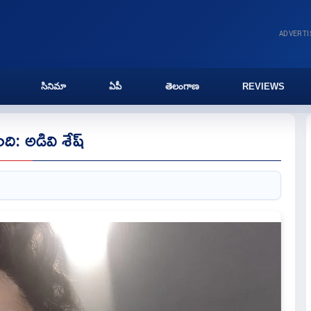
ADVERT
సినిమా
ఏపీ
తెలంగాణ
REVIEWS
ి: అడివి శేష్