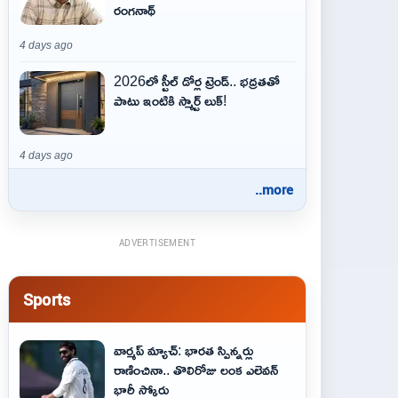
రంగనాథ్
4 days ago
2026లో స్టీల్ డోర్ల ట్రెండ్.. భద్రతతో
పాటు ఇంటికి స్మార్ట్ లుక్!
4 days ago
..more
ADVERTISEMENT
Sports
వార్మప్ మ్యాచ్: భారత స్పిన్నర్లు
రాణించినా.. తొలిరోజు లంక ఎలెవన్
భారీ స్కోరు