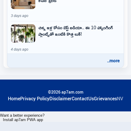
కిచెన్' ట్రెండ్
3 days ago
చిన్న ఇళ్ల కోసం బెస్ట్ ఐడియా.. ఈ 10 హ్యాంగింగ్
ప్లాంట్స్‌తో ఇంటికి కొత్త లుక్!
4 days ago
..more
©2026 ap7am.com
Home
Privacy Policy
Disclaimer
ContactUs
Grievances
NV
Want a better experience?
Install ap7am PWA app