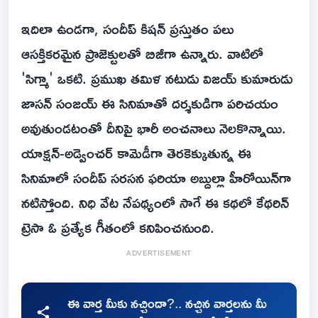
ఇదిలా ఉండగా, సందీప్ కిషన్ ప్రస్తుతం పలు
ఆసక్తికరమైన ప్రాజెక్టులతో బిజీగా ఉన్నారు. వాటిలో
'సిగ్మా' ఒకటి. ప్రముఖ తమిళ నటుడు విజయ్ కుమారుడు
జాసన్ సంజయ్ ఈ సినిమాతో దర్శకుడిగా పరిచయం
అవుతుండటంతో దీనిపై భారీ అంచనాలు నెలకొన్నాయి.
యాక్షన్-అడ్వెంచర్ కామెడీగా తెరకెక్కుతున్న ఈ
సినిమాలో సందీప్ సరసన ఫరియా అబ్దుల్లా హీరోయిన్‌గా
నటిస్తోంది. నిధి వేట నేపథ్యంలో సాగే ఈ కథలో కేథరిన్
ట్రెసా ఓ ప్రత్యేక గీతంలో కనిపించనుంది.
ADVERTISEMENT
ఈ వార్త మీకు నచ్చిందా?.. నచ్చిన వార్తలను మీ