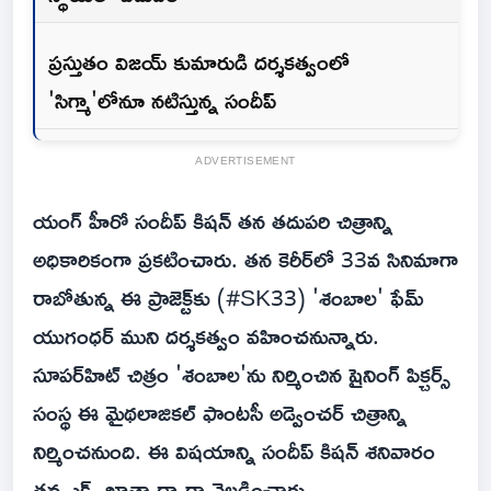
ప్రస్తుతం విజయ్ కుమారుడి దర్శకత్వంలో
'సిగ్మా'లోనూ నటిస్తున్న సందీప్
ADVERTISEMENT
యంగ్ హీరో సందీప్ కిషన్ తన తదుపరి చిత్రాన్ని
అధికారికంగా ప్రకటించారు. తన కెరీర్‌లో 33వ సినిమాగా
రాబోతున్న ఈ ప్రాజెక్ట్‌కు (#SK33) 'శంబాల' ఫేమ్
యుగంధర్ ముని దర్శకత్వం వహించనున్నారు.
సూపర్‌హిట్ చిత్రం 'శంబాల'ను నిర్మించిన షైనింగ్ పిక్చర్స్
సంస్థ ఈ మైథలాజికల్ ఫాంటసీ అడ్వెంచర్ చిత్రాన్ని
నిర్మించనుంది. ఈ విషయాన్ని సందీప్ కిషన్ శనివారం
తన ఎక్స్ ఖాతా ద్వారా వెల్లడించారు.