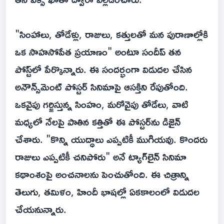
"సింహాలు, తోడేళ్లు, రాజులు, కత్తులతో మన పురాణాల్లోకి
ఒక సాహసోపేత ప్రయాణం" అంటూ సందీప్ తన
పోస్ట్‌లో పేర్కొన్నారు. ఈ సందర్భంగా విడుదల చేసిన
అనౌన్స్‌మెంట్ పోస్టర్ సినిమాపై ఆసక్తిని రేపుతోంది.
ఒకవైపు గర్జిస్తున్న సింహం, మరోవైపు తోడేలు, వాటి
మధ్యలో నేలపై పాతిన కత్తితో ఈ పోస్టర్‌ను డిజైన్
చేశారు. "కొన్ని యుద్ధాలు ఎప్పటికీ ముగియవు. కొందరు
రాజులు ఎప్పటికీ చనిపోరు" అనే ట్యాగ్‌లైన్ సినిమా
కథాంశంపై అంచనాలను పెంచుతోంది. ఈ చిత్రాన్ని
తెలుగు, తమిళం, హిందీ భాషల్లో ఏకకాలంలో విడుదల
చేయనున్నారు.