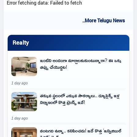
Error fetching data: Failed to fetch
..More Telugu News
Realty
ఇంటిని అందంగా మార్చాలనుకుంటున్నారా? ఈ ఒక్క
తప్పు చేయొద్దట!
1 day ago
తక్కువ స్థలంలో ఎక్కువ సౌకర్యాలు.. డ్యూప్లెక్స్ ఇళ్ల
నిర్మాణంలో కొత్త ట్రెండ్స్ ఇవే!
1 day ago
వంటగది ఉన్నా.. కనిపించదు! ఇదే కొత్త 'ఇన్విజిబుల్