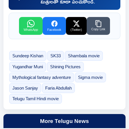
మిత్రులతో కూడా పంచుకోండి.
Copy Link
WhatsApp
Facebook
(Twitter)
Sundeep Kishan
SK33
Shambala movie
Yugandhar Muni
Shining Pictures
Mythological fantasy adventure
Sigma movie
Jason Sanjay
Faria Abdullah
Telugu Tamil Hindi movie
More Telugu News