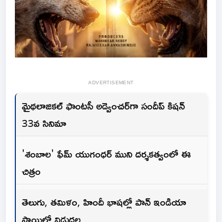
ADVERTISEMENT
మైథలాజికల్ ఫాంటసీ అడ్వెంచర్‌గా సందీప్ కిషన్
33వ సినిమా
'శంబాల' ఫేమ్ యుగంధర్ ముని దర్శకత్వంలో ఈ
చిత్రం
తెలుగు, తమిళం, హిందీ భాషల్లో పాన్ ఇండియా
స్థాయిలో విడుదల