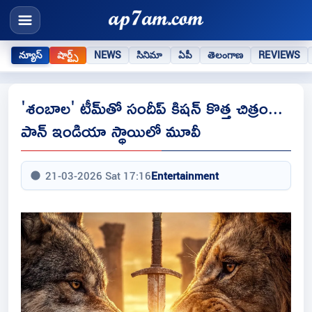
న్యూస్
షార్ట్స్
NEWS
సినిమా
ఏపీ
తెలంగాణ
REVIEWS
'శంబాల' టీమ్‌తో సందీప్ కిషన్ కొత్త చిత్రం...
పాన్ ఇండియా స్థాయిలో మూవీ
21-03-2026 Sat 17:16
Entertainment