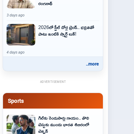
రంగనాథ్
3 days ago
2026లో స్టీల్ డోర్ల ట్రెండ్.. భద్రతతో
పాటు ఇంటికి స్మార్ట్ లుక్!
4 days ago
..more
ADVERTISEMENT
Sports
గిల్‌కు రెండుసార్లు గాయం.. తొలి
టెస్టుకు ముందు భారత శిబిరంలో
టెన్షన్