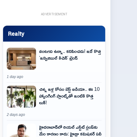
ADVERTISEMENT
Realty
వంటగది ఉన్నా.. కనిపించదు! ఇదే కొత్త
'ఇన్విజిబుల్ కిచెన్' ట్రెండ్
1 day ago
చిన్న ఇళ్ల కోసం బెస్ట్ ఐడియా.. ఈ 10
హ్యాంగింగ్ ప్లాంట్స్‌తో ఇంటికి కొత్త
లుక్!
2 days ago
హైదరాబాద్‌లో రియల్ ఎస్టేట్ స్లంప్‌కు
మేం కారణం కాదు: హైడ్రా కమిషనర్ ఏవీ