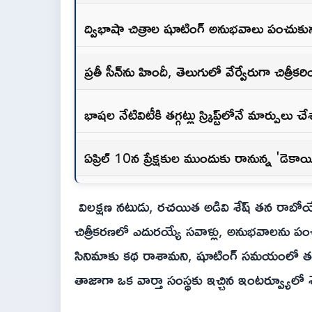
ద్విభాషా చిత్రాల షూటింగ్ అనుభవాలు పంచుకున
ప్రతీ సీన్‌ను హిందీ, తెలుగులో వేర్వేరుగా చిత్రీకర
భాషల నేటివిటీకి తగ్గట్లు స్క్రిప్ట్‌లోనే మార్పులు 
ఏప్రిల్ 10న ప్రేక్షకుల ముందుకు రానున్న 'డెకాయ
విలక్షణ నటుడు, రచయిత అడివి శేష్ తన రాబోయే చ
చిత్రీకరణలో ఎదురయ్యే సవాళ్లు, అనుభవాలను పం
సినిమాకు కథ రాశామని, షూటింగ్ సమయంలో తమ 
తాజాగా ఒక వార్తా సంస్థకు ఇచ్చిన ఇంటర్వ్యూలో 