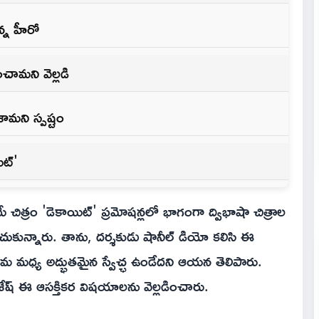
్న హీరో
ించామని వెల్లడి
చేశామని స్పష్టం
ిట్'
ిత్రం 'డెకాయిట్' ప్రమోషన్లలో భాగంగా ద్విభాషా చిత్రాల
చుకున్నారు. తాను, దర్శకుడు షానీల్ డియో కలిసి ఈ
మధ్య అద్భుతమైన స్వేచ్ఛ ఉండేదని ఆయన తెలిపారు.
శేష్ ఈ ఆసక్తికర విషయాలను వెల్లడించారు.