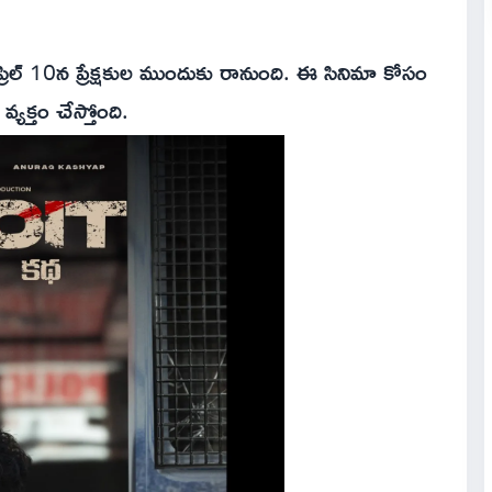
ం ఏప్రిల్ 10న ప్రేక్షకుల ముందుకు రానుంది. ఈ సినిమా కోసం
్యక్తం చేస్తోంది.