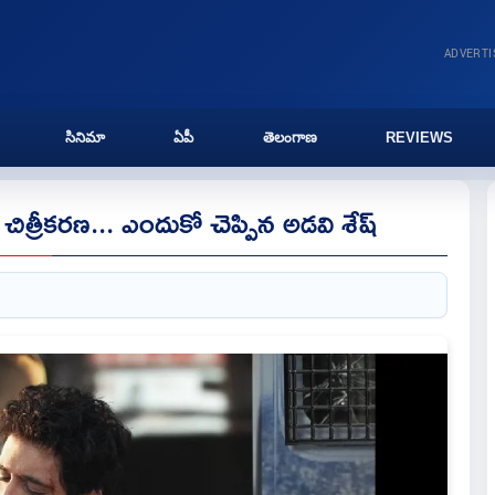
ADVERT
సినిమా
ఏపీ
తెలంగాణ
REVIEWS
 చిత్రీకరణ... ఎందుకో చెప్పిన అడవి శేష్