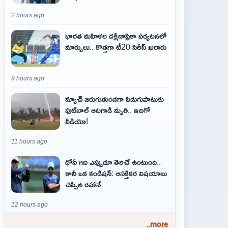
2 hours ago
భారత మహిళల దక్షిణాఫ్రికా పర్యటనలో
మార్పులు.. కొత్తగా టీ20 సిరీస్ ఖరారు
9 hours ago
మ్యాచ్ జరుగుతుండగా పిడుగుపాటుకు
ఫుట్‌బాల్ ఆటగాడి మృతి.. ఇదిగో
వీడియో!
11 hours ago
ధోనీ గది ఎప్పుడూ తెరిచే ఉంటుంది..
కానీ ఒక కండిషన్: ఆసక్తికర విషయాలు
చెప్పిన రహానే
12 hours ago
..more