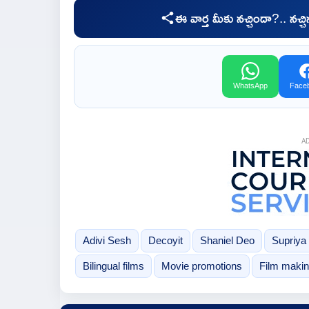
ఈ వార్త మీకు నచ్చిందా?.. నచ్
WhatsApp
Face
A
Adivi Sesh
Decoyit
Shaniel Deo
Supriya
Bilingual films
Movie promotions
Film maki