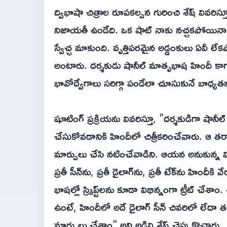
ద్విభాషా చిత్రాల రూపకల్పన గురించి శేష్ వివరిస్
నిజాయతీ ఉండేది. ఒక షాట్ నాకు నచ్చకపోయిన
స్వేచ్ఛ మాకుంది. వృత్తిపరమైన అడ్డంకులు ఏవీ లే
అంటారు. దర్శకుడు షానీల్ మాతృభాష హిందీ కాగా, 
భావోద్వేగాలు సరిగ్గా పండేలా చూసుకునే బాధ్యత
షూటింగ్ ప్రక్రియను వివరిస్తూ, "దర్శకుడిగా షానీల
చేసుకోవడానికి హిందీలో చిత్రీకరించేవారు. ఆ తర్
మార్పులు చేసి నటించేవాడిని. ఆయన అనుకున్న వి
ప్రతీ సీన్‌ను, ప్రతీ డైలాగ్‌ను, ప్రతీ టేక్‌ను హిందీక
భాషల్లో స్క్రిప్ట్‌లను కూడా విభిన్నంగా ట్రీట్ 
ఉంటే, హిందీలో అదే డైలాగ్ సీన్ చివరిలో లేదా తర్వా
మార్పులు చేశాం" అని అడివి శేష్ చెప్పుకొచ్చారు.