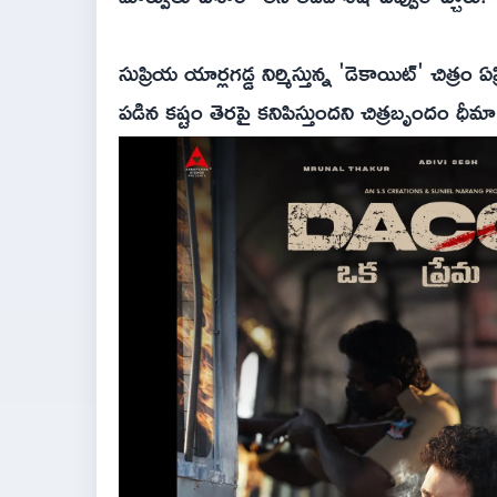
సుప్రియ యార్లగడ్డ నిర్మిస్తున్న 'డెకాయిట్' చిత్ర
పడిన కష్టం తెరపై కనిపిస్తుందని చిత్రబృందం ధీమా వ