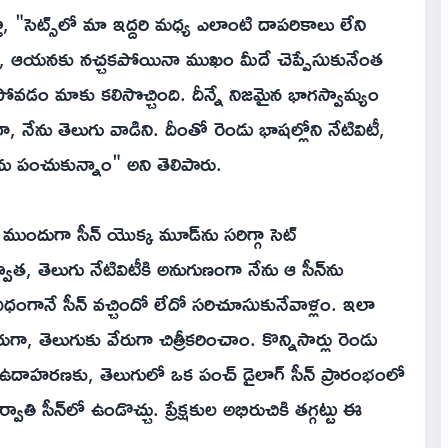
తూ, "సెట్స్‌లో మా ఇద్దరి మధ్య ఎలాంటి దాపరికాలు లేని
ా, ఆయనకు నచ్చకపోయినా ముఖం మీదే చెప్పేసుకునేంత
కపోవడం మాకు కలిసొచ్చింది. దీన్నే నిజమైన భాగస్వామ్యం
నేను తెలుగు వాడిని. దీంతో రెండు భాషల్లోని నేటివిటీ,
ను పంచుకున్నాం" అని తెలిపారు.
్ ముందుగా సీన్ యొక్క మూడ్‌ను సరిగ్గా సెట్
వాత, తెలుగు నేటివిటీకి అనుగుణంగా నేను ఆ సీన్‌ను
ధంగానే సీన్ వచ్చిందో లేదో సరిచూసుకునేవాళ్లం. ఇలా
ి వేరుగా, తెలుగుకు వేరుగా చిత్రీకరించాం. కొన్నిసార్లు రెండు
చేశాం. ఉదాహరణకు, తెలుగులో ఒక పంచ్ డైలాగ్ సీన్ ప్రారంభంలో
తి సీన్‌లో ఉండొచ్చు. ప్రేక్షకుల అభిరుచికి తగ్గట్టు ఈ