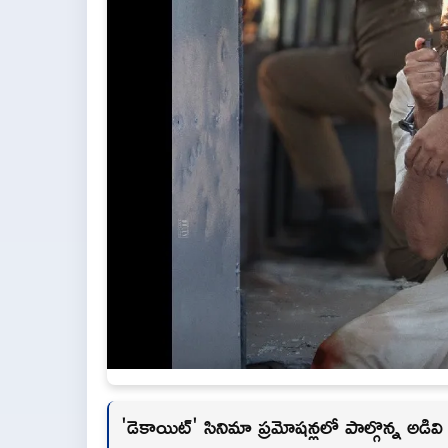
'డెకాయిట్' సినిమా ప్రమోషన్లలో పాల్గొన్న అడివి 