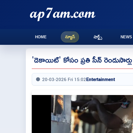
HOME
న్యూస్
షార్ట్స్
NEWS
'డెకాయిట్' కోసం ప్రతి సీన్ రెండుసార్లు
20-03-2026 Fri 15:02
Entertainment