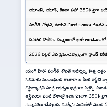
యూఎస్, యూకే, కెనడా సహా 350కి పైగా థియేట
సంగీత్ శోభన్, నయన్ సారిక జంటగా మానస శర
నిహారిక కొణిదెల నిర్మాణంలో భారీ అంచనాలతో 
2026 ఏప్రిల్ 3న ప్రపంచవ్యాప్తంగా గ్రాండ్ రిలీజ
యంగ్ హీరో సంగీత్ శోభన్ నటిస్తున్న కొత్త చిత్ర
సినిమాకు సంబంధించి తాజాగా ఓ కీలక అప్డేట్ వచ్
డిస్ట్రిబ్యూషన్ సంస్థ అథర్వణ భద్రకాళి పిక్చర్స
ఆస్ట్రేలియా వంటి దేశాల్లో కలిపి ఏకంగా 350కి పై
సన్నాహాలు చేస్తోంది. ఓవర్సీస్ పంపిణీలో మంచి పే