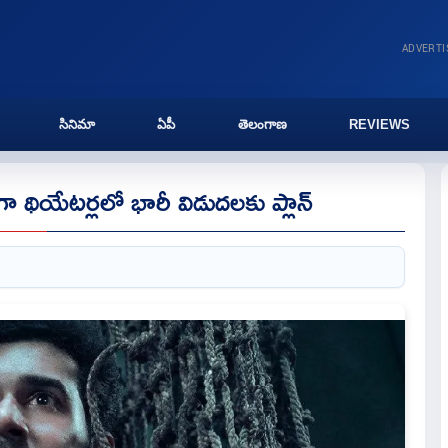
ADVERT
సినిమా
ఏపీ
తెలంగాణ
REVIEWS
గా థియేటర్లలో భారీ విడుదలకు ప్లాన్