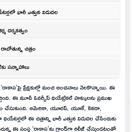
ర్లలో భారీ ఎత్తున విడుదల
్మ దర్శకత్వం
రాబోతున్న చిత్రం
్‌కు సన్నాహాలు
ం ‘రాకాస’పై ప్రేక్షకుల్లో మంచి అంచనాలు నెలకొన్నాయి. ఈ
చింది. ఈ మూవీ ఓవర్సీస్ థియేట్రికల్ హక్కులను ప్రముఖ
్ సొంతం చేసుకుంది. అమెరికా, యూరప్, యూకే, కెనడా,
గా థియేటర్లలో ఈ చిత్రాన్ని భారీ ఎత్తున విడుదల చేసేందుకు
రున్న ఈ సంస్థ ‘రాకాస’ను గ్రాండ్‌గా రిలీజ్ చేస్తుండటంతో