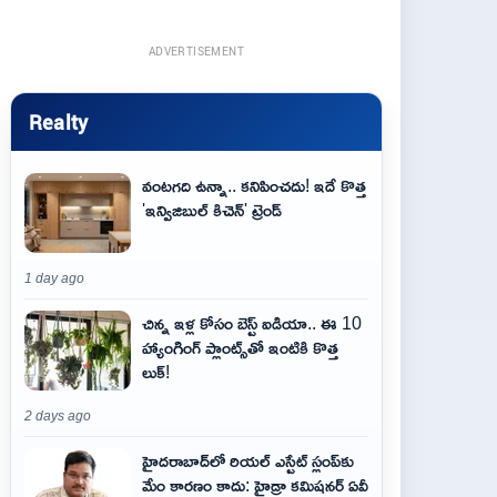
ADVERTISEMENT
Realty
వంటగది ఉన్నా.. కనిపించదు! ఇదే కొత్త
'ఇన్విజిబుల్ కిచెన్' ట్రెండ్
1 day ago
చిన్న ఇళ్ల కోసం బెస్ట్ ఐడియా.. ఈ 10
హ్యాంగింగ్ ప్లాంట్స్‌తో ఇంటికి కొత్త
లుక్!
2 days ago
హైదరాబాద్‌లో రియల్ ఎస్టేట్ స్లంప్‌కు
మేం కారణం కాదు: హైడ్రా కమిషనర్ ఏవీ