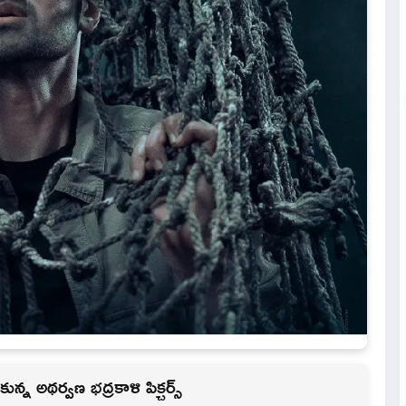
న్న అథర్వణ భద్రకాళి పిక్చర్స్