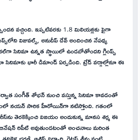
 స్పందన వచ్చింది. ఇప్పటివరకు 1.8 మిలియన్లకు పైగా
ప్స్‌లోని విజువల్స్, అనుదీప్ దేవ్ అందించిన నేపథ్య
నికల్‌గా సినిమా ఉన్నత స్థాయిలో ఉండబోతోందని గ్లింప్స్
నూ సినిమాకు భారీ డిమాండ్ ఏర్పడింది. ట్రేడ్ వర్గాల్లోనూ ఈ
 తర్వాత సంగీత్ శోభన్ నుంచి వస్తున్న సినిమా కావడంతో
త్రంలో నయన్ సారిక హీరోయిన్‌గా నటిస్తోంది. గతంలో
్ సిరీస్‌ను తెరకెక్కించి విజయం అందుకున్న మానస శర్మ ఈ
కాంబినేషన్ రిపీట్ అవుతుండటంతో అంచనాలు మరింత
తనికెళ్ల భరణి, ఆశిష్ విద్యార్థి, గెటప్ శ్రీను వంటి