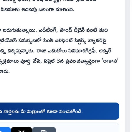
టం సినిమాకు అదనపు బలంగా మారింది.
ంగా జరుగుతున్నాయి. ఎడిటింగ్, సౌండ్ డిజైన్ వంటి తుది
డియోస్ సమర్పణలో పింక్ ఎలిఫెంట్ పిక్చర్స్ బ్యానర్‌పై
ని నిర్మిస్తున్నారు. రాజు ఎదురోలు సినిమాటోగ్రఫీ, అన్వర్
ార్యక్రమాలు పూర్తి చేసి, ఏప్రిల్ 3న ప్రపంచవ్యాప్తంగా ‘రాకాస’
చారు.
చిన వార్తలను మీ మిత్రులతో కూడా పంచుకోండి.