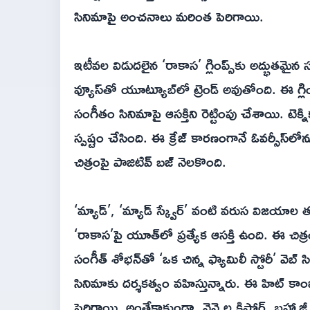
సినిమాపై అంచనాలు మరింత పెరిగాయి.
ఇటీవల విడుదలైన ‘రాకాస’ గ్లింప్స్‌కు అద్భుతమైన
వ్యూస్‌తో యూట్యూబ్‌లో ట్రెండ్ అవుతోంది. ఈ గ్లిం
సంగీతం సినిమాపై ఆసక్తిని రెట్టింపు చేశాయి. టెక్
స్పష్టం చేసింది. ఈ క్రేజ్ కారణంగానే ఓవర్సీస్‌లో
చిత్రంపై పాజిటివ్ బజ్ నెలకొంది.
‘మ్యాడ్’, ‘మ్యాడ్ స్క్వేర్’ వంటి వరుస విజయాల
‘రాకాస’పై యూత్‌లో ప్రత్యేక ఆసక్తి ఉంది. ఈ చి
సంగీత్ శోభన్‌తో ‘ఒక చిన్న ఫ్యామిలీ స్టోరీ’ వెబ
సినిమాకు దర్శకత్వం వహిస్తున్నారు. ఈ హిట్ 
పెరిగాయి. అంతేకాకుండా, వెన్నెల కిషోర్, బ్రహ్మాజీ, 