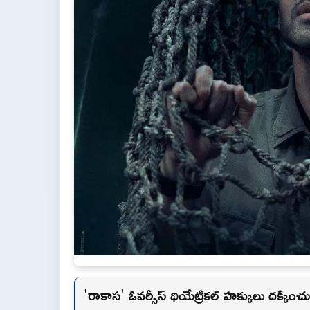
'రాకాస' ఓవర్సీస్ థియేట్రికల్ హక్కులు దక్కించుకు