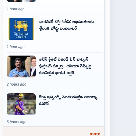
1 hour ago
భారత్‌తో టెస్ట్ సిరీస్: అభిమానులకు
శ్రీలంక బోర్డు బంపరాఫర్
1 hour ago
ఆసీస్ క్రికెట్ లెజెండ్ షేన్ వాట్సన్
పుస్తకమే స్ఫూర్తి.. ఆసియా గేమ్స్‌పై
గురిపెట్టిన భారత ఆర్చర్
2 hours ago
కొత్త ఇన్నింగ్స్ మొదలుపెట్టిన అజింక్యా
రహానే
5 hours ago
..more