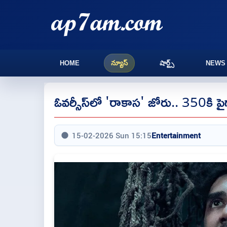
HOME
న్యూస్
షార్ట్స్
NEWS
ఓవర్సీస్‌లో 'రాకాస' జోరు.. 350కి పై
15-02-2026 Sun 15:15
Entertainment