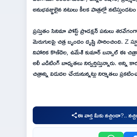
అనుభవజ్ఞులైన నటులు కీలక పాత్రల్లో నటిస్తుండ
ప్రస్తుతం సినిమా పోస్ట్ ప్రొడక్షన్ పనులు శరవేగ
మెరుగులపై చిత్ర బృందం దృష్టి సారించింది. Z స్టూ
నిహారిక కొణిదెల, ఉమేశ్ కుమార్ బన్సాల్ ఈ చిత్రాన్
అలీ ఎడిటింగ్ బాధ్యతలు నిర్వర్తిస్తున్నారు. అన్ని క
చిత్రాన్ని విడుదల చేయనున్నట్లు నిర్మాతలు ప్రకటిం
ఈ వార్త మీకు నచ్చిందా?.. నచ్