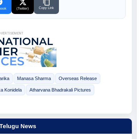
Copy Link
book
(Twitter)
DVERTISEMENT
arika
Manasa Sharma
Overseas Release
ka Konidela
Atharvana Bhadrakali Pictures
 Telugu News