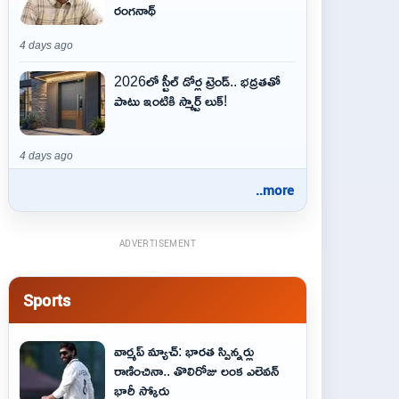
రంగనాథ్
4 days ago
2026లో స్టీల్ డోర్ల ట్రెండ్.. భద్రతతో
పాటు ఇంటికి స్మార్ట్ లుక్!
4 days ago
..more
ADVERTISEMENT
Sports
వార్మప్ మ్యాచ్: భారత స్పిన్నర్లు
రాణించినా.. తొలిరోజు లంక ఎలెవన్
భారీ స్కోరు