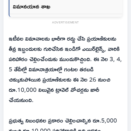
విమానయాన శాఖ
ADVERTISEMENT
ఇటీవల విమానాలను భారీగా రద్దు చేసి ప్రయాణికులను
తీవ్ర ఇబ్బందులకు గురిచేసిన ఇండిగో ఎయిర్‌లైన్స్, వారికి
పరిహారం చెల్లించేందుకు ముందుకొచ్చింది. ఈ నెల‌ 3, 4,
5 తేదీల్లో విమానాశ్రయాల్లో గంటల తరబడి
చిక్కుకుపోయిన ప్రయాణికులకు ఈ నెల‌ 26 నుంచి
రూ.10,000 విలువైన ట్రావెల్ వోచర్లను జారీ
చేయనుంది.
ప్రభుత్వ నిబంధనల ప్రకారం చెల్లించాల్సిన రూ.5,000
నుంచి రూ.10,000 పరిహారానికి ఇది అదనం.