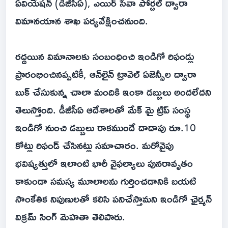
ఏవియేషన్ (డీజీసీఏ), ఎయిర్ సేవా పోర్టల్ ద్వారా
విమానయాన శాఖ పర్యవేక్షించనుంది.
రద్దయిన విమానాలకు సంబంధించి ఇండిగో రిఫండ్లు
ప్రారంభించినప్పటికీ, ఆన్‌లైన్ ట్రావెల్ ఏజెన్సీల ద్వారా
బుక్ చేసుకున్న చాలా మందికి ఇంకా డబ్బులు అందలేదని
తెలుస్తోంది. డీజీసీఏ ఆదేశాలతో మేక్‌ మై ట్రిప్ సంస్థ
ఇండిగో నుంచి డబ్బులు రాకముందే దాదాపు రూ.10
కోట్లు రిఫండ్ చేసినట్లు సమాచారం. మరోవైపు
భవిష్యత్తులో ఇలాంటి భారీ వైఫల్యాలు పునరావృతం
కాకుండా సమస్య మూలాలను గుర్తించడానికి బయటి
సాంకేతిక నిపుణులతో కలిసి పనిచేస్తామని ఇండిగో ఛైర్మన్
విక్రమ్ సింగ్ మెహతా తెలిపారు.