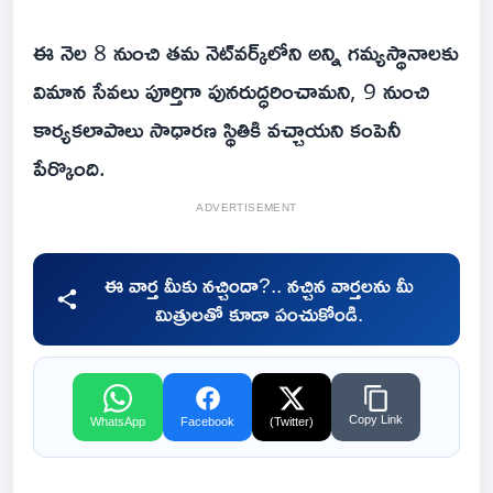
ఈ నెల‌ 8 నుంచి తమ నెట్‌వర్క్‌లోని అన్ని గమ్యస్థానాలకు
విమాన సేవలు పూర్తిగా పునరుద్ధరించామని, 9 నుంచి
కార్యకలాపాలు సాధారణ స్థితికి వచ్చాయని కంపెనీ
పేర్కొంది.
ADVERTISEMENT
ఈ వార్త మీకు నచ్చిందా?.. నచ్చిన వార్తలను మీ
మిత్రులతో కూడా పంచుకోండి.
Copy Link
WhatsApp
Facebook
(Twitter)