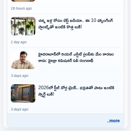
18 hours ago
చిన్న ఇళ్ల కోసం బెస్ట్ ఐడియా.. ఈ 10 హ్యాంగింగ్
ప్లాంట్స్‌తో ఇంటికి కొత్త లుక్!
1 day ago
హైదరాబాద్‌లో రియల్ ఎస్టేట్ స్లంప్‌కు మేం కారణం
కాదు: హైడ్రా కమిషనర్ ఏవీ రంగనాథ్
3 days ago
2026లో స్టీల్ డోర్ల ట్రెండ్.. భద్రతతో పాటు ఇంటికి
స్మార్ట్ లుక్!
3 days ago
..more