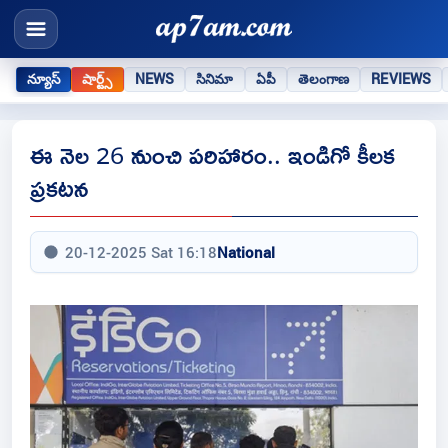
న్యూస్
షార్ట్స్
NEWS
సినిమా
ఏపీ
తెలంగాణ
REVIEWS
ఈ నెల‌ 26 నుంచి పరిహారం.. ఇండిగో కీలక
ప్రకటన
20-12-2025 Sat 16:18
National