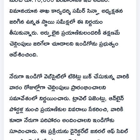
విమానయాన శాఖ కార్యదర్శి సమీర్ సిన్హా అధ్యక్షతన
జరిగిన ఉన్నత స్థాయి సమీక్షలో ఈ నిర్ణయం
తీసుకున్నారు. అర్హులైన ప్రయాణికులందరికీ తక్షణమే
చెల్లింపులు జరిగేలా చూడాలని ఇండిగోను ప్రభుత్వం
ఆదేశించింది.
నేరుగా ఇండిగో వెబ్‌సైట్‌లో టికెట్లు బుక్ చేసుకున్న వారికి
వారం రోజుల్లోగా చెల్లింపులు ప్రారంభించాలని
సమావేశంలో నిర్ణయించారు. ట్రావెల్ ఏజెంట్లు, ఆన్‌లైన్
పోర్టళ్ల నుంచి ప్రయాణికుల వివరాలు సేకరించి, వారికి
కూడా నేరుగా పరిహారం అందించాలని ఇండిగోకు
సూచించారు. ఈ ప్రక్రియను డైరెక్టరేట్ జనరల్ ఆఫ్ సివిల్