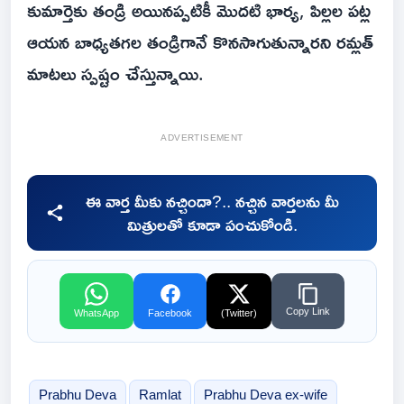
కుమార్తెకు తండ్రి అయినప్పటికీ మొదటి భార్య, పిల్లల పట్ల
ఆయన బాధ్యతగల తండ్రిగానే కొనసాగుతున్నారని రమ్లత్
మాటలు స్పష్టం చేస్తున్నాయి.
ADVERTISEMENT
ఈ వార్త మీకు నచ్చిందా?.. నచ్చిన వార్తలను మీ
మిత్రులతో కూడా పంచుకోండి.
Copy Link
WhatsApp
Facebook
(Twitter)
Prabhu Deva
Ramlat
Prabhu Deva ex-wife