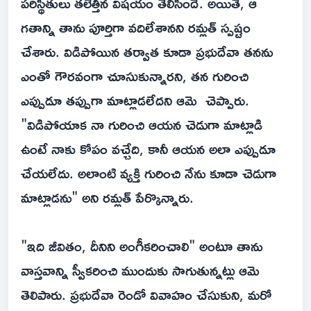
పరిస్థితులు తలెత్తిన విషయం తెలిసిందే. అయితే, ఆ
గతాన్ని తాను పూర్తిగా వదిలేశానని రమ్లత్ స్పష్టం
చేశారు. విడిపోయిన తర్వాత కూడా ప్రభుదేవా తనను
ఎంతో గౌరవంగా చూసుకున్నారని, తన గురించి
ఎప్పుడూ తప్పుగా మాట్లాడలేదని ఆమె చెప్పారు.
"విడిపోయాక నా గురించి ఆయన చెడుగా మాట్లాడి
ఉంటే నాకు కోపం వచ్చేది, కానీ ఆయన అలా ఎప్పుడూ
చేయలేదు. అలాంటి వ్యక్తి గురించి నేను కూడా చెడుగా
మాట్లాడను" అని రమ్లత్ పేర్కొన్నారు.
"ఇది జీవితం, దీనిని అంగీకరించాలి" అంటూ తాను
వాస్తవాన్ని స్వీకరించి ముందుకు సాగుతున్నట్లు ఆమె
తెలిపారు. ప్రభుదేవా రెండో వివాహం చేసుకుని, మరో