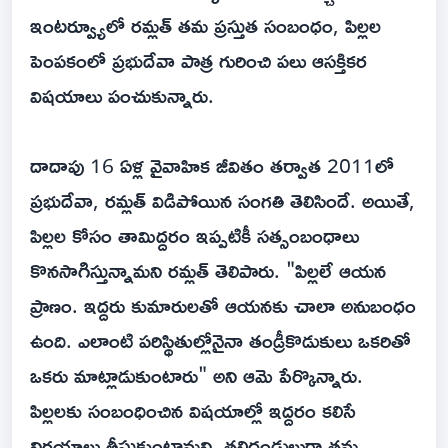
ఇంటర్వ్యూలో రమ్లత్ తమ ప్రస్తుత సంబంధం, పిల్లల
పెంపకంలో ప్రభుదేవా పాత్ర గురించి పలు ఆసక్తికర
విషయాలు పంచుకున్నారు.
దాదాపు 16 ఏళ్ల వైవాహిక జీవితం తర్వాత 2011లో
ప్రభుదేవా, రమ్లత్ విడిపోయిన సంగతి తెలిసిందే. అయితే,
పిల్లల కోసం తామిద్దరం ఇప్పటికీ సత్సంబంధాలు
కొనసాగిస్తున్నామని రమ్లత్ తెలిపారు. "పిల్లలే ఆయన
ప్రాణం. ఇద్దరు కుమారులతో ఆయనకు చాలా అనుబంధం
ఉంది. ఎలాంటి పరిస్థితుల్లోనైనా తండ్రీకొడుకులు ఒకరితో
ఒకరు మాట్లాడుకుంటారు" అని ఆమె పేర్కొన్నారు.
పిల్లలకు సంబంధించిన విషయాల్లో ఇద్దరం కలిసే
నిర్ణయాలు తీసుకుంటామని, తల్లిదండ్రులుగా తమ