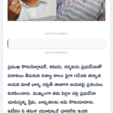
ADVERTISEMENT
ADVERTISEMENT
ప్రముఖ కొరియోగ్రాఫర్, నటుడు, దర్శకుడు ప్రభుదేవాతో
విడాకులు తీసుకుని దశాబ్ద కాలం పైగా గడిచిన తర్వాత
ఆయన మాజీ భార్య రమ్లత్ తాజాగా ఆయనపై ప్రశంసలు
కురిపించారు. ముఖ్యంగా తమ పిల్లల పట్ల ప్రభుదేవా
చూపిస్తున్న ప్రేమ, బాధ్యతలను ఆమె కొనియాడారు.
ఇటీవల ఓ తమిళ యూట్యూబ్ ఛానల్‌కు ఇచ్చిన