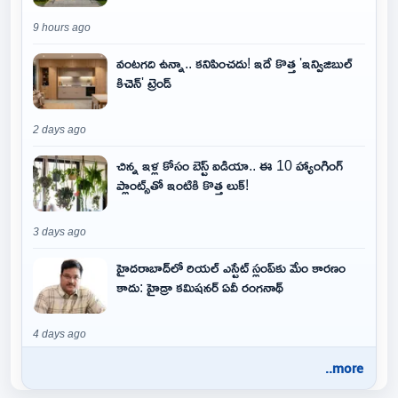
9 hours ago
వంటగది ఉన్నా.. కనిపించదు! ఇదే కొత్త 'ఇన్విజిబుల్
కిచెన్' ట్రెండ్
2 days ago
చిన్న ఇళ్ల కోసం బెస్ట్ ఐడియా.. ఈ 10 హ్యాంగింగ్
ప్లాంట్స్‌తో ఇంటికి కొత్త లుక్!
3 days ago
హైదరాబాద్‌లో రియల్ ఎస్టేట్ స్లంప్‌కు మేం కారణం
కాదు: హైడ్రా కమిషనర్ ఏవీ రంగనాథ్
4 days ago
..more