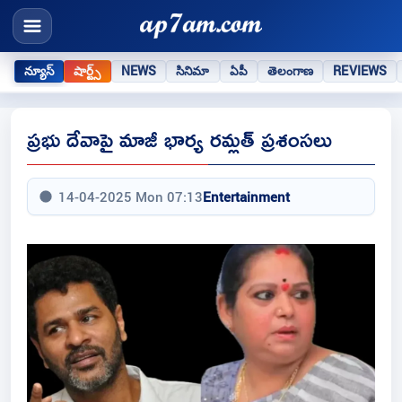
న్యూస్
షార్ట్స్
NEWS
సినిమా
ఏపీ
తెలంగాణ
REVIEWS
ప్రభు దేవాపై మాజీ భార్య రమ్లత్ ప్రశంసలు
14-04-2025 Mon 07:13
Entertainment