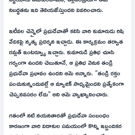
నిబద్ధతను ఇది తెలియజేస్తుందని వివరించారు.
ఇటీవల చెన్నైలో ప్రభుదేవాతో కలిసి వారి కుమారుడు రిషి
వేదికపై నృత్య ప్రదర్శన ఇచ్చాడు. ఈ కార్యక్రమం తర్వాత
రమ్లత్ ఇంటర్వ్యూ ఇచ్చారు. కుమారుడి ప్రతిభ చూసి
గర్వంగా ఉందని చెబుతూనే, ఆ ప్రతిభ వెనుక తండ్రి
ప్రభుదేవా ప్రభావం ఉందని ఆమె అన్నారు. "తండ్రి రక్తం
పంచుకున్నందువల్లే ఆ మ్యాజిక్ సాధ్యమైందని ప్రత్యేకంగా
చెప్పనవసరం లేదు" అని ఆమె వ్యాఖ్యానించారు.
గతంలో నటి నయనతారతో ప్రభుదేవా సంబంధం
కారణంగా వారి విడాకుల సమయంలో కొన్ని ఇబ్బందికర