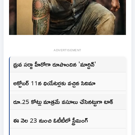
ADVERTISEMENT
ధ్రువ సర్జా హీరోగా రూపొందిన 'మార్టిన్'
అక్టోబర్ 11న థియేటర్లకు వచ్చిన సినిమా
రూ.25 కోట్లు మాత్రమే వసూలు చేసినట్టుగా టాక్
ఈ నెల 23 నుంచి ఓటీటీలో స్ట్రీమింగ్