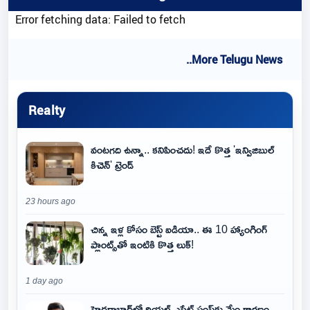
Error fetching data: Failed to fetch
..More Telugu News
Realty
వంటగది ఉన్నా.. కనిపించదు! ఇదే కొత్త 'ఇన్విజిబుల్
కిచెన్' ట్రెండ్
23 hours ago
చిన్న ఇళ్ల కోసం బెస్ట్ ఐడియా.. ఈ 10 హ్యాంగింగ్
ప్లాంట్స్‌తో ఇంటికి కొత్త లుక్!
1 day ago
హైదరాబాద్‌లో రియల్ ఎస్టేట్ స్లంప్‌కు మేం కారణం