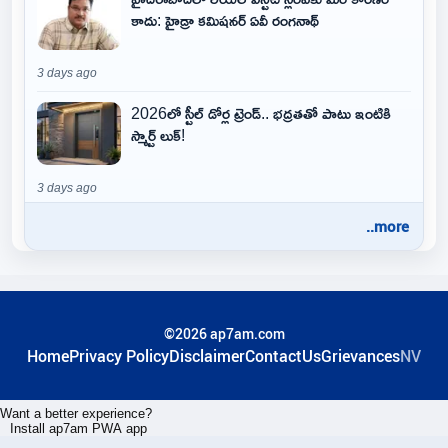
కాదు: హైడ్రా కమిషనర్ ఏవీ రంగనాథ్
3 days ago
2026లో స్టీల్ డోర్ల ట్రెండ్.. భద్రతతో పాటు ఇంటికి
స్మార్ట్ లుక్!
3 days ago
..more
©2026 ap7am.com
Home
Privacy Policy
Disclaimer
ContactUs
Grievances
NV
Want a better experience?
Install ap7am PWA app