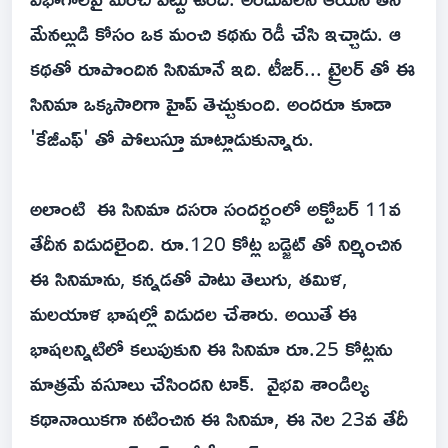
మేనల్లుడి కోసం ఒక మంచి కథను రెడీ చేసి ఇచ్చాడు. ఆ
కథతో రూపొందిన సినిమానే ఇది. టీజర్... ట్రైలర్ తో ఈ
సినిమా ఒక్కసారిగా హైప్ తెచ్చుకుంది. అందరూ కూడా
'కేజీఎఫ్' తో పోలుస్తూ మాట్లాడుకున్నారు.
అలాంటి ఈ సినిమా దసరా సందర్భంలో అక్టోబర్ 11వ
తేదీన విడుదలైంది. రూ.120 కోట్ల బడ్జెట్ తో నిర్మించిన
ఈ సినిమాను, కన్నడతో పాటు తెలుగు, తమిళ,
మలయాళ భాషల్లో విడుదల చేశారు. అయితే ఈ
భాషలన్నిటిలో కలుపుకుని ఈ సినిమా రూ.25 కోట్లను
మాత్రమే వసూలు చేసిందని టాక్. వైభవి శాండిల్య
కథానాయికగా నటించిన ఈ సినిమా, ఈ నెల 23వ తేదీ