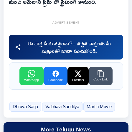
నుంచి అమెజాన్ ప్రైమ్ లో స్ట్రీమింగ్ కానుంది.
ADVERTISEMENT
ఈ వార్త మీకు నచ్చిందా?.. నచ్చిన వార్తలను మీ
మిత్రులతో కూడా పంచుకోండి.
Copy Link
WhatsApp
Facebook
(Twitter)
Dhruva Sarja
Vaibhavi Sandilya
Martin Movie
More Telugu News