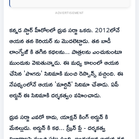
ADVERTISEMENT
కన్నడ స్టార్ హీరోలలో ధ్రువ సర్జా ఒకరు. 2012లోనే
ఆయన తన కెరియర్ ను మొదలెట్టాడు. తన బాడీ
లాంగ్వేజ్ కి తగిన కథలను... పాత్రలను ఎంచుకుంటూ
ముందుకు వెళుతున్నాడు. ఈ మధ్య కాలంలో ఆయన
చేసిన 'పొగరు' సినిమాకి మంచి రెస్పాన్స్ వచ్చింది. ఈ
నేపథ్యంలోనే ఆయన 'మార్టిన్' సినిమా చేశాడు. ఏపీ
అర్జున్ ఈ సినిమాకి దర్శకత్వం వహించాడు.
ధ్రువ సర్జా ఎవరో కాదు, యాక్షన్ కింగ్ అర్జున్ కి
మేనల్లుడు. అర్జున్ కి కథ... స్క్రీన్ ప్లే - దర్శకత్వ
విభాగాలపై మంచి పట్టు ఉంది. అందువలన ఆయన తన