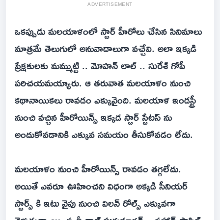
ADVERTISEMENT
ఒకప్పుడు మలయాళంలో స్టార్ హీరోలు చేసిన సినిమాలు
మాత్రమే తెలుగులో అనువాదాలుగా వచ్చేవి. అలా ఇక్కడి
ప్రేక్షకులకు మమ్ముట్టి .. మోహన్ లాల్ .. సురేశ్ గోపీ
పరిచయమయ్యారు. ఆ తరువాత మలయాళం నుంచి
కథానాయికలు రావడం ఎక్కువైంది. మలయాళ ఇండస్ట్రీ
నుంచి వచ్చిన హీరోయిన్స్ ఇక్కడ స్టార్ స్టేటస్ ను
అందుకోవడానికి ఎక్కువ సమయం తీసుకోవడం లేదు.
మలయాళం నుంచి హీరోయిన్స్ రావడం తగ్గలేదు.
అయితే ఎవరూ ఊహించని విధంగా అక్కడి సీనియర్
స్టార్స్ కి ఇటు వైపు నుంచి విలన్ రోల్స్ ఎక్కువగా
వెళుతున్నాయి. పృథ్వీరాజ్ సుకుమారన్ .. ఫహాద్ ఫాసిల్