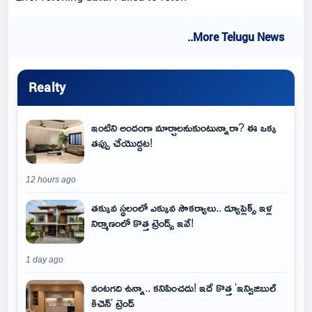
..More Telugu News
Realty
ఇంటిని అందంగా మార్చాలనుకుంటున్నారా? ఈ ఒక్క
తప్పు చేయొద్దట!
12 hours ago
తక్కువ స్థలంలో ఎక్కువ సౌకర్యాలు.. డ్యూప్లెక్స్ ఇళ్ల
నిర్మాణంలో కొత్త ట్రెండ్స్ ఇవే!
1 day ago
వంటగది ఉన్నా.. కనిపించదు! ఇదే కొత్త 'ఇన్విజిబుల్
కిచెన్' ట్రెండ్