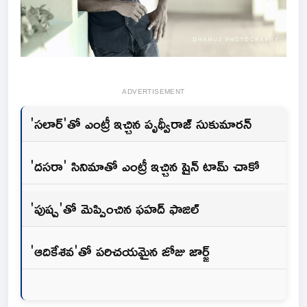
ADVERTISEMENT
'సలార్'తో ఎంట్రీ ఇచ్చిన పృథ్వీరాజ్ సుకుమారన్
'దసరా' సినిమాతో ఎంట్రీ ఇచ్చిన షైన్ టామ్ చాకో
'పుష్ప'తో మెప్పించిన ఫహద్ ఫాజిల్
'ఆదికేశవ'తో పరిచయమైన జోజు జార్జ్