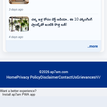
3 days ago
చిన్న ఇళ్ల కోసం బెస్ట్ ఐడియా.. ఈ 10 హ్యాంగింగ్
ప్లాంట్స్‌తో ఇంటికి కొత్త లుక్!
4 days ago
..more
©2026 ap7am.com
Home
Privacy Policy
Disclaimer
ContactUs
Grievances
NV
Want a better experience?
Install ap7am PWA app