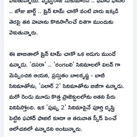
.. జోజు జార్జ్ .. షైన్ టామ్ చాకో వంటి వారు ఇక్కడి
తెరపై తన హవాను కొనసాగించే దిశగా ముందుకు
వెళుతున్నారు.
ఈ జాబితాలో షైన్ టామ్ చాకో ఒక అడుగు ముందే
ఉన్నాడు. 'దసరా' .. 'రంగబలి' సినిమాలలో విలన్ గా
మెప్పించిన ఆయన, ప్రస్తుతం బాలకృష్ణ - బాబీ
సినిమాతోను, 'సలార్ 2' సినిమాతోను బిజీగా ఉన్నాడు.
మరో రెండు మూడు కొత్త ప్రాజెక్టులలోను అతని పేరు
వినిపిస్తోంది. ఇక 'పుష్ప 2' సినిమాపైనే పూర్తి దృష్టి
పెట్టిన ఫహాద్ ఫాజిల్ కూడా ఆ తరువాత స్పీడ్ పెంచే
ఆలోచనలో ఉన్నాడని అంటున్నారు.