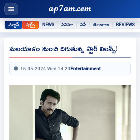
న్యూస్
షార్ట్స్
NEWS
సినిమా
ఏపీ
తెలంగాణ
REVIEWS
మలయాళం నుంచి దిగుతున్న స్టార్ విలన్స్!
15-05-2024 Wed 14:20
Entertainment