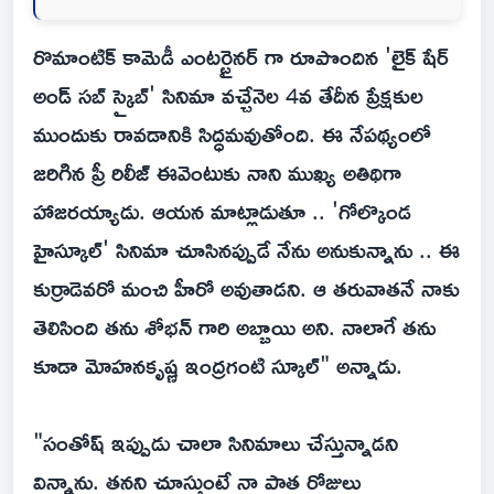
రొమాంటిక్ కామెడీ ఎంటర్టైనర్ గా రూపొందిన 'లైక్ షేర్
అండ్ సబ్ స్క్రైబ్' సినిమా వచ్చేనెల 4వ తేదీన ప్రేక్షకుల
ముందుకు రావడానికి సిద్ధమవుతోంది. ఈ నేపథ్యంలో
జరిగిన ప్రీ రిలీజ్ ఈవెంటుకు నాని ముఖ్య అతిథిగా
హాజరయ్యాడు. ఆయన మాట్లాడుతూ .. 'గోల్కొండ
హైస్కూల్' సినిమా చూసినప్పుడే నేను అనుకున్నాను .. ఈ
కుర్రాడెవరో మంచి హీరో అవుతాడని. ఆ తరువాతనే నాకు
తెలిసింది తను శోభన్ గారి అబ్బాయి అని. నాలాగే తను
కూడా మోహనకృష్ణ ఇంద్రగంటి స్కూల్" అన్నాడు.
"సంతోష్ ఇప్పుడు చాలా సినిమాలు చేస్తున్నాడని
విన్నాను. తనని చూస్తుంటే నా పాత రోజులు