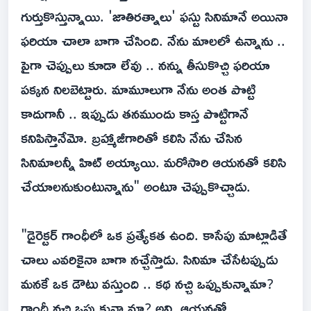
గుర్తుకొస్తున్నాయి. 'జాతిరత్నాలు' ఫస్టు సినిమానే అయినా
ఫరియా చాలా బాగా చేసింది. నేను మాలలో ఉన్నాను ..
పైగా చెప్పులు కూడా లేవు .. నన్ను తీసుకొచ్చి ఫరియా
పక్కన నిలబెట్టారు. మామూలుగా నేను అంత పొట్టి
కాదుగానీ .. ఇప్పుడు తనముందు కాస్త పొట్టిగానే
కనిపిస్తానేమో. బ్రహ్మాజీగారితో కలిసి నేను చేసిన
సినిమాలన్నీ హిట్ అయ్యాయి. మరోసారి ఆయనతో కలిసి
చేయాలనుకుంటున్నాను" అంటూ చెప్పుకొచ్చాడు.
"డైరెక్టర్ గాంధీలో ఒక ప్రత్యేకత ఉంది. కాసేపు మాట్లాడితే
చాలు ఎవరికైనా బాగా నచ్చేస్తాడు. సినిమా చేసేటప్పుడు
మనకే ఒక డౌటు వస్తుంది .. కథ నచ్చి ఒప్పుకున్నామా?
గాంధీ నచ్చి ఒప్పుకున్నామా? అని. ఆయనతో