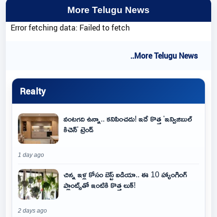
More Telugu News
Error fetching data: Failed to fetch
..More Telugu News
Realty
వంటగది ఉన్నా.. కనిపించదు! ఇదే కొత్త 'ఇన్విజిబుల్
కిచెన్' ట్రెండ్
1 day ago
చిన్న ఇళ్ల కోసం బెస్ట్ ఐడియా.. ఈ 10 హ్యాంగింగ్
ప్లాంట్స్‌తో ఇంటికి కొత్త లుక్!
2 days ago