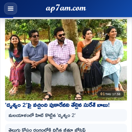
01
THU 17:58
'దృశ్యం 2'పై వచ్చింది పుకారేనని తేల్చిన సురేశ్ బాబు!
మలయాళంలో హిట్ కొట్టిన 'దృశ్యం 2'
తెలుగు కోసం రంగంలోకి దిగిన జీతూ జోసెఫ్