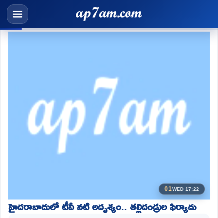
01
WED 17:22
హైదరాబాదులో టీవీ నటి అదృశ్యం.. తల్లిదండ్రుల ఫిర్యాదు