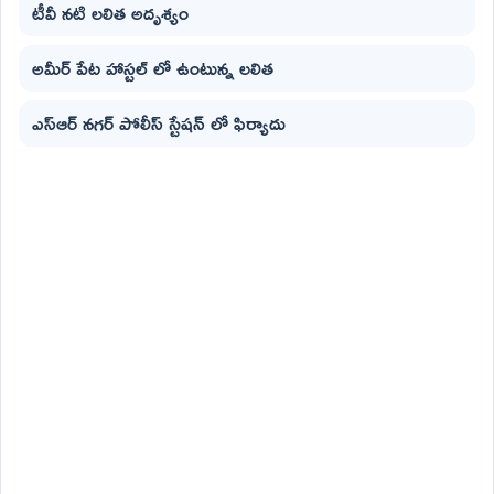
టీవీ నటి లలిత అదృశ్యం
అమీర్ పేట హాస్టల్ లో ఉంటున్న లలిత
ఎస్ఆర్ నగర్ పోలీస్ స్టేషన్ లో ఫిర్యాదు