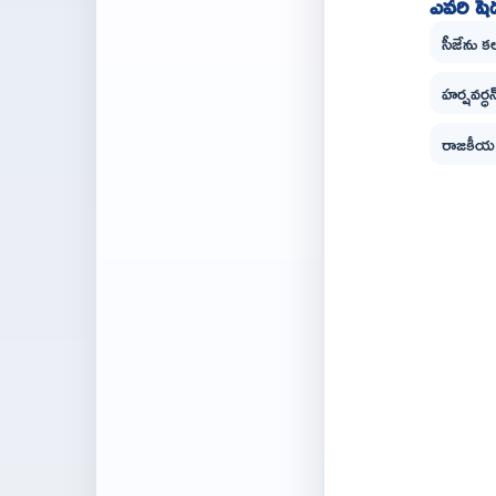
ఎవరి షెడ
సీజేను క
హర్షవర్ధన
రాజకీయ వ