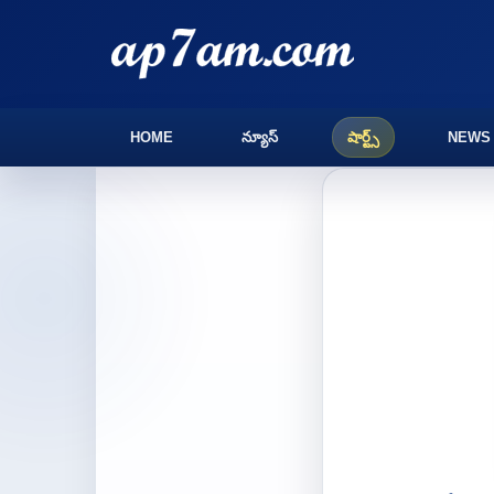
HOME
న్యూస్
షార్ట్స్
NEWS