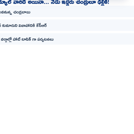
్యూల్ వారిదే అయినా... నేడు ఇద్దరు చంద్రులూ ఢిల్లీకి!
లవనున్న చంద్రబాబు
్ కుమారుని వివాహానికి కేసీఆర్
ర్గాల్లో హాట్ టాపిక్ గా పర్యటనలు