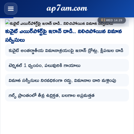
01
WED 14:29
కువైట్ ఎయిర్‌పోర్ట్‌పై ఇరాన్ దాడి.. నిలిచిపోయిన విమాన
సర్వీసులు
కువైట్ అంతర్జాతీయ విమానాశ్రయంపై ఇరాన్ డ్రోన్లు, క్షిపణుల దాడి
టెర్మినల్ 1 ధ్వంసం, పలువురికి గాయాలు
విమాన సర్వీసులు నిరవధికంగా రద్దు, విమానాల దారి మళ్లింపు
గల్ఫ్ ప్రాంతంలో తీవ్ర ఉద్రిక్తత, బలగాల అప్రమత్తత