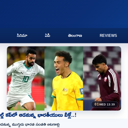
సినిమా
ఏపీ
తెలంగాణ
REVIEWS
01
WED 13:39
్డ్‌ కప్‌లో ఆడనున్న భారతీయులు వీళ్లే..!
డనున్న ముగ్గురు భారత సంతతి ఆటగాళ్లు