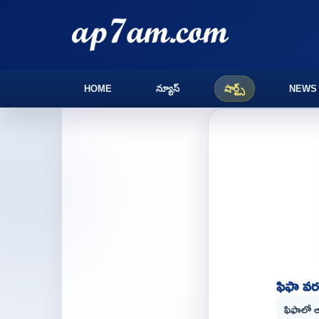
HOME
న్యూస్
షార్ట్స్
NEWS
ఫిఫా వరల
ఫిఫాలో ఆ