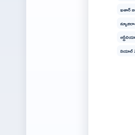
ఖతార్ జట
న్యూజిలాం
ఆస్ట్రేలి
నియాల్ మ