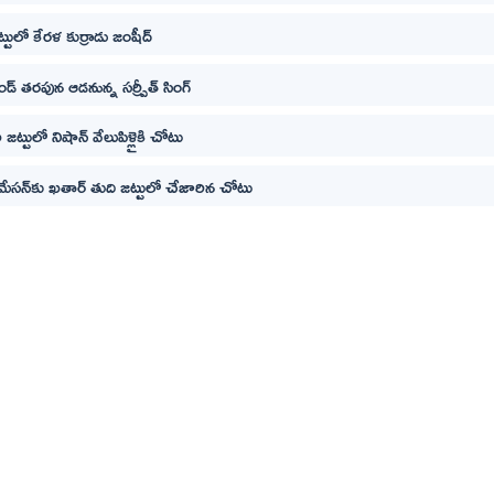
్టులో కేరళ కుర్రాడు జంషీద్
డ్ తరపున ఆడనున్న సర్ప్రీత్ సింగ్
యా జట్టులో నిషాన్ వేలుపిళ్లైకి చోటు
ేసన్‌కు ఖతార్‌ తుది జట్టులో చేజారిన చోటు