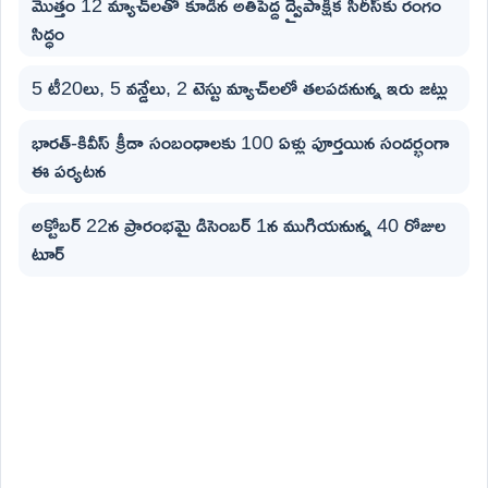
మొత్తం 12 మ్యాచ్‌లతో కూడిన అతిపెద్ద ద్వైపాక్షిక సిరీస్‌కు రంగం
సిద్ధం
5 టీ20లు, 5 వన్డేలు, 2 టెస్టు మ్యాచ్‌లలో తలపడనున్న ఇరు జట్లు
భారత్-కివీస్ క్రీడా సంబంధాలకు 100 ఏళ్లు పూర్తయిన సందర్భంగా
ఈ పర్యటన
అక్టోబర్ 22న ప్రారంభమై డిసెంబర్ 1న ముగియనున్న 40 రోజుల
టూర్