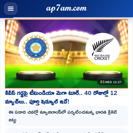
01
WED 13:27
కివీస్ గడ్డపై టీమిండియా మెగా టూర్.. 40 రోజుల్లో 12
మ్యాచ్‌లు.. పూర్తి షెడ్యూల్ ఇదే!
ఈ ఏడాది చివర్లో న్యూజిలాండ్‌లో పర్యటించనున్న భారత క్రికెట్
జట్టు