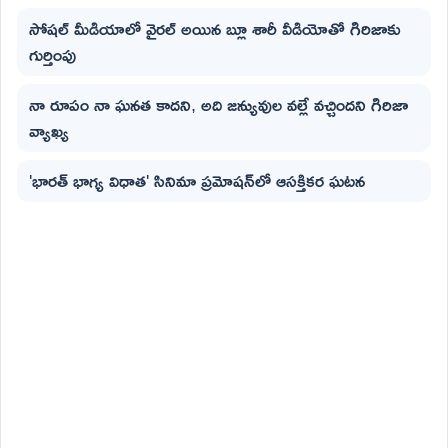
సోషల్ మీడియాలో వైరల్ అయిన బ్లూ శారీ వీడియోతో గిరిజాకు
గుర్తింపు
నా రూపం నా ఘనత కాదని, అది జన్యువుల వల్లే వచ్చిందని గిరిజా
వ్యాఖ్య
'భారత్ భాగ్య విధాత' సినిమా ప్రమోషన్‌లో ఆసక్తికర ఘటన