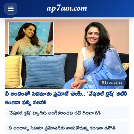
01
TUE 15:13
నీ అందంతో సినిమాను ప్రమోట్ చెయ్.. 'నేషనల్ క్రష్' నటికి
కంగనా ఫన్నీ సలహా
'నేషనల్ క్రష్' ట్యాగ్‌ను అంగీకరించని నటి గిరిజా ఓక్
నీ అందాన్ని సినిమా ప్రమోషన్‌కు వాడుకోమన్న కంగనా రనౌత్