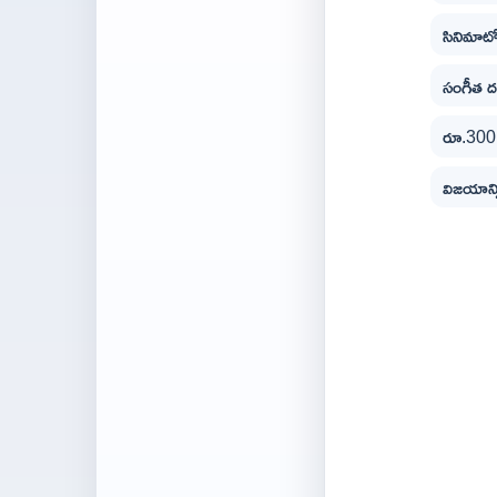
సినిమాటోగ
సంగీత ద
రూ.300 క
విజయాన్