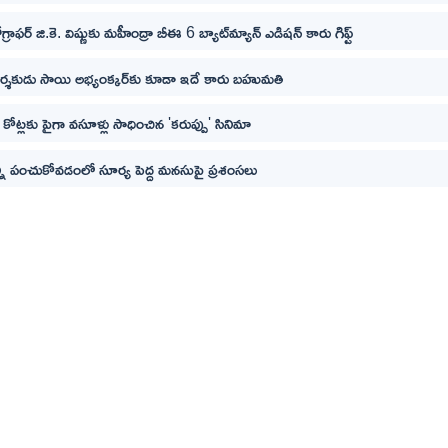
్రాఫర్ జి.కె. విష్ణుకు మహీంద్రా బీఈ 6 బ్యాట్‌మ్యాన్ ఎడిషన్ కారు గిఫ్ట్
ర్శకుడు సాయి అభ్యంక్కర్‌కు కూడా ఇదే కారు బహుమతి
ోట్లకు పైగా వసూళ్లు సాధించిన 'కరుప్పు' సినిమా
ని పంచుకోవడంలో సూర్య పెద్ద మనసుపై ప్రశంసలు