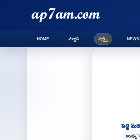
HOME
న్యూస్
షార్ట్స్
NEWS
పెద్ద మన
'కరుప్పు