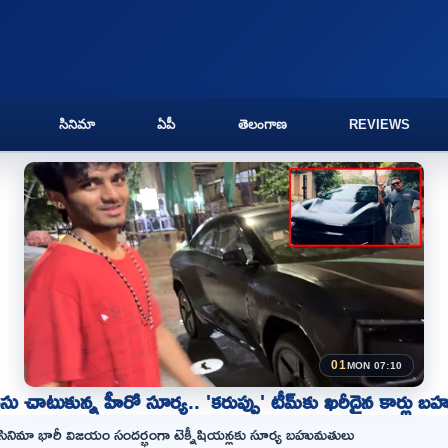
సినిమా
ఏపీ
తెలంగాణ
REVIEWS
01
MON 07:10
సు చాటుకున్న హీరో సూర్య.. 'కరుప్పు' టీమ్‌కు ఖరీదైన కార్లు బ‌హ
' సినిమా భారీ విజయం సందర్భంగా టెక్నీషియన్లకు సూర్య బహుమతులు