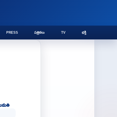
PRESS
పత్రికలు
TV
భక్తి
ుమ‌తి