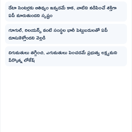
డేటా సెంటర్లకు ఆతిథ్యం ఇవ్వడమే కాక, వాటిని నడిపించే శక్తిగా
ఏపీ మారుతుందని స్పష్టం
గూగుల్, రిలయన్స్ వంటి సంస్థల భారీ పెట్టుబడులతో ఏపీ
దూసుకెళ్తోందని వెల్లడి
దిగుమతులు తగ్గించి, ఎగుమతులు పెంచడమే ప్రభుత్వ లక్ష్యమని
పేర్కొన్న లోకేష్