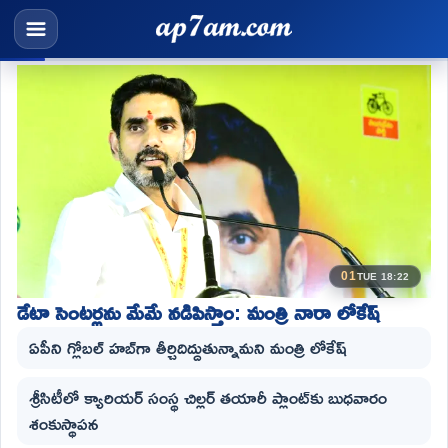
01
TUE 18:22
డేటా సెంటర్లను మేమే నడిపిస్తాం: మంత్రి నారా లోకేష్
ఏపీని గ్లోబల్ హబ్‌గా తీర్చిదిద్దుతున్నామని మంత్రి లోకేష్
శ్రీసిటీలో క్యారియర్ సంస్థ చిల్లర్ తయారీ ప్లాంట్‌కు బుధవారం
శంకుస్థాపన