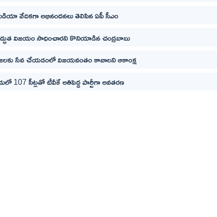
ీడియా వేదికగా అభినందనలు తెలిపిన ఏపీ సీఎం
ద్భుత విజయం సాధించారని కొనియాడిన చంద్రబాబు
రజలకు సేవ చేయడంలో విజయవంతం కావాలని ఆకాంక్ష
లో 107 సీట్లతో టీవీకే అతిపెద్ద పార్టీగా అవతరణ