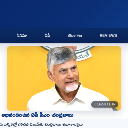
సినిమా
ఏపీ
తెలంగాణ
REVIEWS
01
MON 22:49
ి అభినందించిన ఏపీ సీఎం చంద్రబాబు
 ఎన్నికల్లో గెలిచిన విజయ్‌కు చంద్రబాబు శుభాకాంక్షలు