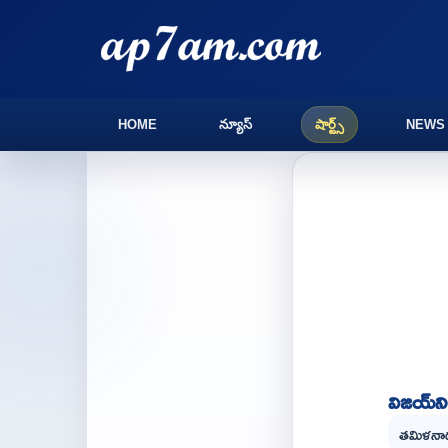
HOME
న్యూస్
షార్ట్స్
NEWS
విజయ్‌న
తమిళనాడు