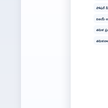
సోషల్ మ
విజయ్ అ
తమిళ ప్
తమిళనాడు