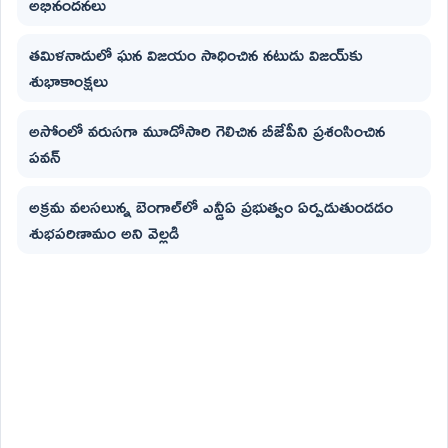
అభినందనలు
తమిళనాడులో ఘన విజయం సాధించిన నటుడు విజయ్‌కు
శుభాకాంక్షలు
అసోంలో వరుసగా మూడోసారి గెలిచిన బీజేపీని ప్రశంసించిన
పవన్
అక్రమ వలసలున్న బెంగాల్‌లో ఎన్డీఏ ప్రభుత్వం ఏర్పడుతుండడం
శుభపరిణామం అని వెల్లడి