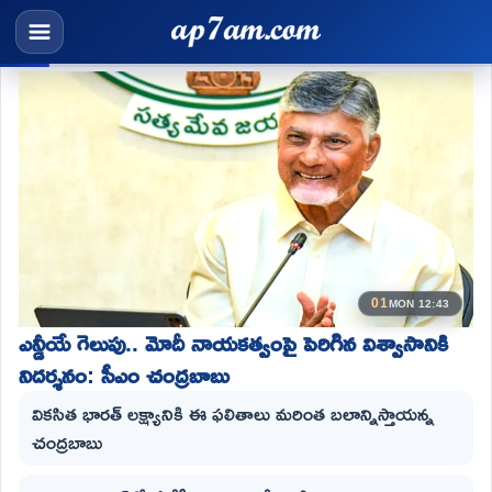
01
MON 12:43
ఎన్డీయే గెలుపు.. మోదీ నాయకత్వంపై పెరిగిన విశ్వాసానికి
నిదర్శనం: సీఎం చంద్రబాబు
వికసిత భారత్ లక్ష్యానికి ఈ ఫలితాలు మరింత బలాన్నిస్తాయన్న
చంద్ర‌బాబు