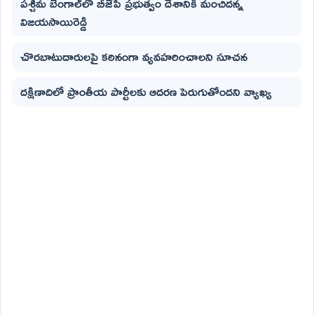
పశ్చిమ బెంగాల్‌లో బీజేపీ ప్రభుత్వం దేశానికి మంచిదన్న
విజయసాయిరెడ్డి
చొరబాటుదారులపై కఠినంగా వ్యవహరించాలని సూచన
దక్షిణాదిలో ప్రాంతీయ పార్టీలకు ఆదరణ పెరుగుతోందని వ్యాఖ్య