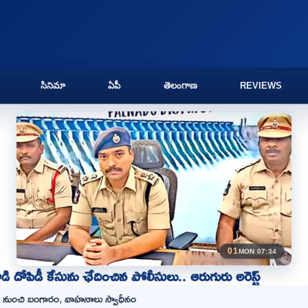
సినిమా
ఏపీ
తెలంగాణ
REVIEWS
01
MON 07:34
ి దోపిడీ కేసును ఛేదించిన పోలీసులు.. ఆరుగురు అరెస్ట్
ల నుంచి బంగారం, వాహనాలు స్వాధీనం