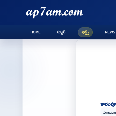
HOME
న్యూస్
షార్ట్స్
NEWS
కారంపూడ
నిందితు