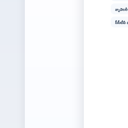
జ్యువెలర
సీసీటీవీ