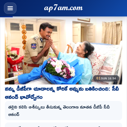
01
SUN 16:54
నన్ను డీజీపీగా చూడాలన్న కోరికే అమ్మను బతికించింది: సీవీ
ఆనంద్ భావోద్వేగం
తల్లిని కలిసి ఆశీస్సులు తీసుకున్న తెలంగాణ నూతన డీజీపీ సీవీ
ఆనంద్