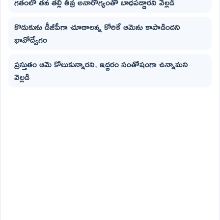
గతంలో తన తల్లి తీవ్ర అనారోగ్యంతో బాధపడ్డారని వెల్లడి
కొడుకును డీజీపీగా చూడాలన్న కోరికే ఆమెను కాపాడిందని
భావోద్వేగం
ప్రస్తుతం ఆమె కోలుకున్నారని, ఇద్దరం సంతోషంగా ఉన్నామని
వెల్లడి