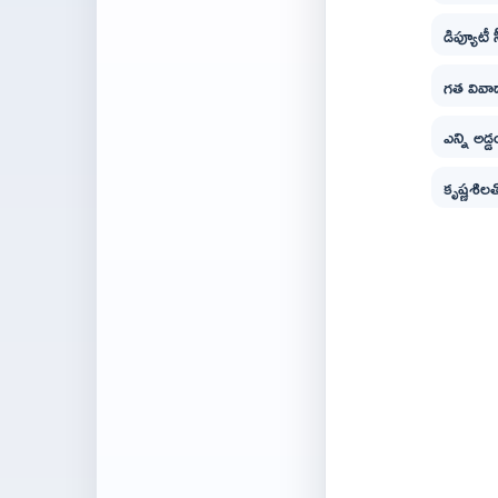
డిప్యూటీ
గత వివాద
ఎన్ని అడ
కృష్ణశిలత