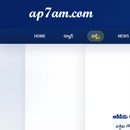
HOME
న్యూస్
షార్ట్స్
NEWS
ఆకివీడు
పశ్చిమ గ