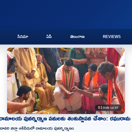
సినిమా
ఏపీ
తెలంగాణ
REVIEWS
01
SUN 14:07
 రామాలయ పునర్నిర్మాణ పనులకు శంకుస్థాపన చేశాం: రఘురామ
ోదావరి జిల్లా ఆకివీడులో రామాలయ పునర్నిర్మాణం