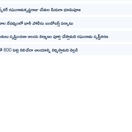
 స్పీకర్ రఘురామకృష్ణరాజు చేతుల మీదుగా భూమిపూజ
ాల నేపథ్యంలో భారీ పోలీసు బందోబస్త్ ఏర్పాటు
్డంకులు సృష్టించినా ఆలయ నిర్మాణం పూర్తి చేస్తామని రఘురామ స్పష్టీకరణ
ో 800 ఏళ్లు నిలిచేలా ఆలయాన్ని నిర్మిస్తామని వెల్లడి