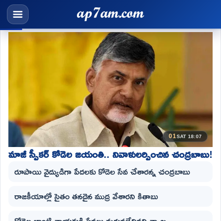
01
SAT 18:07
మాజీ స్పీకర్ కోడెల జయంతి.. నివాళులర్పించిన చంద్రబాబు!
రూపాయి వైద్యుడిగా పేదలకు కోడెల సేవ చేశారన్న చంద్రబాబు
రాజకీయాల్లో సైతం తనదైన ముద్ర వేశారని కితాబు
కోడెల లాంటి నాయకుడి సేవలు మరువలేనివని వ్యాఖ్య